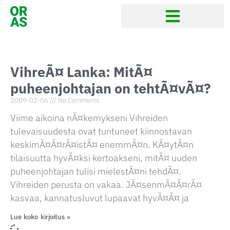
VihreÃ¤ Lanka: MitÃ¤
puheenjohtajan on tehtÃ¤vÃ¤?
2009-02-06
No Comments
Viime aikoina nÃ¤kemykseni Vihreiden
tulevaisuudesta ovat tuntuneet kiinnostavan
keskimÃ¤Ã¤rÃ¤istÃ¤ enemmÃ¤n. KÃ¤ytÃ¤n
tilaisuutta hyvÃ¤ksi kertoakseni, mitÃ¤ uuden
puheenjohtajan tulisi mielestÃ¤ni tehdÃ¤.
Vihreiden perusta on vakaa. JÃ¤senmÃ¤Ã¤rÃ¤
kasvaa, kannatusluvut lupaavat hyvÃ¤Ã¤ ja
Lue koko kirjoitus »