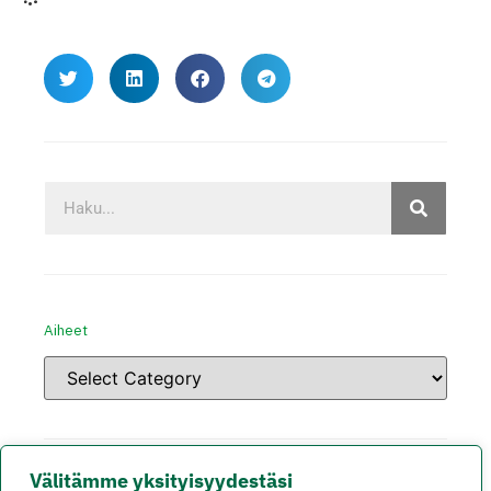
Aiheet
Välitämme yksityisyydestäsi