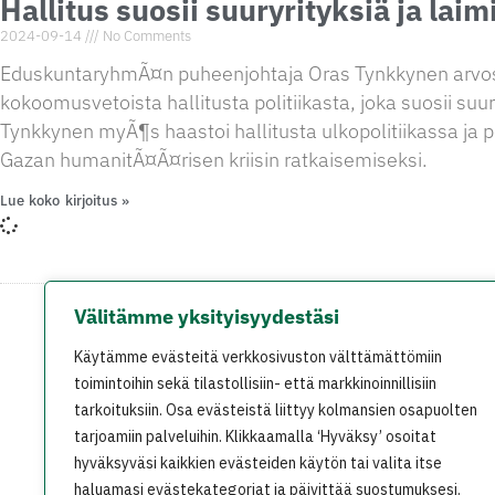
Hallitus suosii suuryrityksiä ja laim
2024-09-14
No Comments
EduskuntaryhmÃ¤n puheenjohtaja Oras Tynkkynen arvost
kokoomusvetoista hallitusta politiikasta, joka suosii suur
Tynkkynen myÃ¶s haastoi hallitusta ulkopolitiikassa ja
Gazan humanitÃ¤Ã¤risen kriisin ratkaisemiseksi.
Lue koko kirjoitus »
Välitämme yksityisyydestäsi
På svenska
In English
Käytämme evästeitä verkkosivuston välttämättömiin
toimintoihin sekä tilastollisiin- että markkinoinnillisiin
tarkoituksiin. Osa evästeistä liittyy kolmansien osapuolten
tarjoamiin palveluihin. Klikkaamalla ‘Hyväksy’ osoitat
hyväksyväsi kaikkien evästeiden käytön tai valita itse
haluamasi evästekategoriat ja päivittää suostumuksesi.