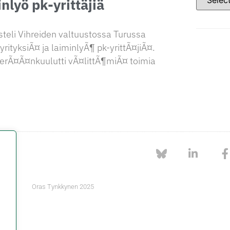
inlyö pk-yrittäjiä
eli Vihreiden valtuustossa Turussa
yrityksiÃ¤ ja laiminlyÃ¶ pk-yrittÃ¤jiÃ¤.
 perÃ¤Ã¤nkuulutti vÃ¤littÃ¶miÃ¤ toimia
Oras Tynkkynen 2025