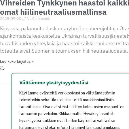
Vihreiden Tynkkynen haastoi kaikk
omat hiilineutraaliusmallinsa
2025-09-20
No Comments
Kiovasta palannut eduskuntaryhmän puheenjohtaja Or
ajankohtaista keskustelua Ukrainan turvallisuusjärjestel
turvallisuuden yhteyksiä ja haastoi kaikki puolueet esit
toteuttaisivat Suomen sitoumuksen hiilineutraaliudesta.
Lue koko kirjoitus »
Välitämme yksityisyydestäsi
Käytämme evästeitä verkkosivuston välttämättömiin
På svenska
In English
toimintoihin sekä tilastollisiin- että markkinoinnillisiin
tarkoituksiin. Osa evästeistä liittyy kolmansien osapuolten
tarjoamiin palveluihin. Klikkaamalla ‘Hyväksy’ osoitat
hyväksyväsi kaikkien evästeiden käytön tai valita itse
haluamasi evästekategoriat ja päivittää suostumuksesi.