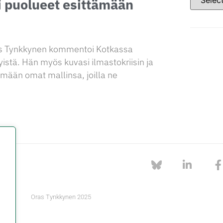
i puolueet esittämään
as Tynkkynen kommentoi Kotkassa
yistä. Hän myös kuvasi ilmastokriisin ja
tämään omat mallinsa, joilla ne
Oras Tynkkynen 2025