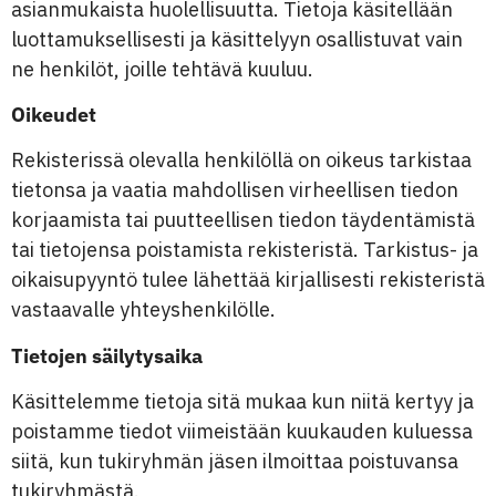
asianmukaista huolellisuutta. Tietoja käsitellään
luottamuksellisesti ja käsittelyyn osallistuvat vain
ne henkilöt, joille tehtävä kuuluu.
Oikeudet
Rekisterissä olevalla henkilöllä on oikeus tarkistaa
tietonsa ja vaatia mahdollisen virheellisen tiedon
korjaamista tai puutteellisen tiedon täydentämistä
tai tietojensa poistamista rekisteristä. Tarkistus- ja
oikaisupyyntö tulee lähettää kirjallisesti rekisteristä
vastaavalle yhteyshenkilölle.
Tietojen säilytysaika
Käsittelemme tietoja sitä mukaa kun niitä kertyy ja
poistamme tiedot viimeistään kuukauden kuluessa
siitä, kun tukiryhmän jäsen ilmoittaa poistuvansa
tukiryhmästä.