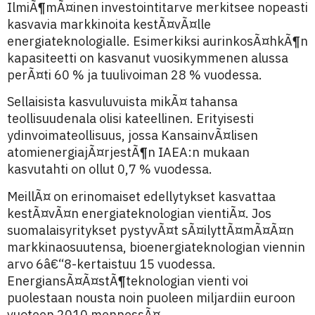
IlmiÃ¶mÃ¤inen investointitarve merkitsee nopeasti
kasvavia markkinoita kestÃ¤vÃ¤lle
energiateknologialle. Esimerkiksi aurinkosÃ¤hkÃ¶n
kapasiteetti on kasvanut vuosikymmenen alussa
perÃ¤ti 60 % ja tuulivoiman 28 % vuodessa.
Sellaisista kasvuluvuista mikÃ¤ tahansa
teollisuudenala olisi kateellinen. Erityisesti
ydinvoimateollisuus, jossa KansainvÃ¤lisen
atomienergiajÃ¤rjestÃ¶n IAEA:n mukaan
kasvutahti on ollut 0,7 % vuodessa.
MeillÃ¤ on erinomaiset edellytykset kasvattaa
kestÃ¤vÃ¤n energiateknologian vientiÃ¤. Jos
suomalaisyritykset pystyvÃ¤t sÃ¤ilyttÃ¤mÃ¤Ã¤n
markkinaosuutensa, bioenergiateknologian viennin
arvo 6â€“8-kertaistuu 15 vuodessa.
EnergiansÃ¤Ã¤stÃ¶teknologian vienti voi
puolestaan nousta noin puoleen miljardiin euroon
vuoteen 2010 mennessÃ¤.