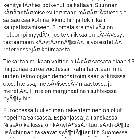
kehitys lÃ¤hes polkenut paikallaan. Suunnan
kÃ¤Ã¤ntÃ¤miseksi tarvitaan mÃ¤Ã¤rÃ¤tietoisia
satsauksia kotimarkkinoihin ja tekniikan
kaupallistamiseen. Suomalaista myllyÃ¤ on
helpompi myydÃ¤, jos tekniikkaa on pÃ¤Ã¤ssyt
testaamaan kÃ¤ytÃ¤nnÃ¶ssÃ¤ ja voi esitellÃ¤
referenssejÃ¤ kotimaasta.
Tiekartan mukaan valtion pitÃ¤Ã¤ satsata alaan 15
miljoonaa euroa vuodessa. Raha tarvitaan mm.
uuden teknologian demonstroimiseen arktisissa
olosuhteissa, metsÃ¤isessÃ¤ maastossa ja
merellÃ¤. Hinta on marginaalinen suhteessa
hyÃ¶tyihin.
Euroopassa tuulivoiman rakentaminen on ollut
nopeinta Saksassa, Espanjassa ja Tanskassa.
NiissÃ¤ kaikissa on kÃ¤ytÃ¶ssÃ¤ tuulisÃ¤hkÃ¶lle
lisÃ¤hinnan takaavat syÃ¶ttÃ¶tariffit. Suomessa