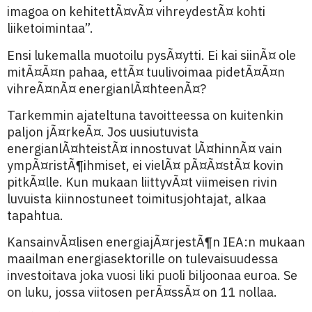
imagoa on kehitettÃ¤vÃ¤ vihreydestÃ¤ kohti
liiketoimintaa”.
Ensi lukemalla muotoilu pysÃ¤ytti. Ei kai siinÃ¤ ole
mitÃ¤Ã¤n pahaa, ettÃ¤ tuulivoimaa pidetÃ¤Ã¤n
vihreÃ¤nÃ¤ energianlÃ¤hteenÃ¤?
Tarkemmin ajateltuna tavoitteessa on kuitenkin
paljon jÃ¤rkeÃ¤. Jos uusiutuvista
energianlÃ¤hteistÃ¤ innostuvat lÃ¤hinnÃ¤ vain
ympÃ¤ristÃ¶ihmiset, ei vielÃ¤ pÃ¤Ã¤stÃ¤ kovin
pitkÃ¤lle. Kun mukaan liittyvÃ¤t viimeisen rivin
luvuista kiinnostuneet toimitusjohtajat, alkaa
tapahtua.
KansainvÃ¤lisen energiajÃ¤rjestÃ¶n IEA:n mukaan
maailman energiasektorille on tulevaisuudessa
investoitava joka vuosi liki puoli biljoonaa euroa. Se
on luku, jossa viitosen perÃ¤ssÃ¤ on 11 nollaa.