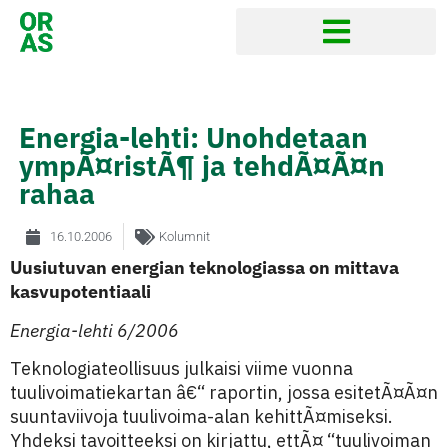
Energia-lehti: Unohdetaan
ympÃ¤ristÃ¶ ja tehdÃ¤Ã¤n
rahaa
16.10.2006
Kolumnit
Uusiutuvan energian teknologiassa on mittava
kasvupotentiaali
Energia-lehti 6/2006
Teknologiateollisuus julkaisi viime vuonna
tuulivoimatiekartan â€“ raportin, jossa esitetÃ¤Ã¤n
suuntaviivoja tuulivoima-alan kehittÃ¤miseksi.
Yhdeksi tavoitteeksi on kirjattu, ettÃ¤ “tuulivoiman