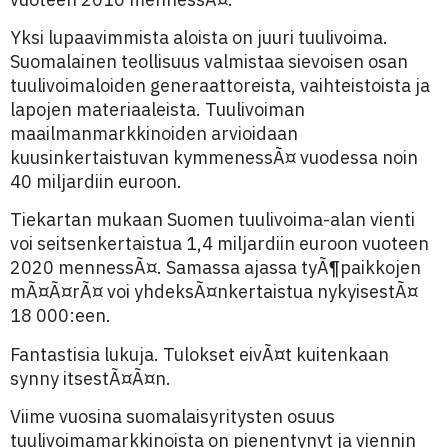
Yksi lupaavimmista aloista on juuri tuulivoima.
Suomalainen teollisuus valmistaa sievoisen osan
tuulivoimaloiden generaattoreista, vaihteistoista ja
lapojen materiaaleista. Tuulivoiman
maailmanmarkkinoiden arvioidaan
kuusinkertaistuvan kymmenessÃ¤ vuodessa noin
40 miljardiin euroon.
Tiekartan mukaan Suomen tuulivoima-alan vienti
voi seitsenkertaistua 1,4 miljardiin euroon vuoteen
2020 mennessÃ¤. Samassa ajassa tyÃ¶paikkojen
mÃ¤Ã¤rÃ¤ voi yhdeksÃ¤nkertaistua nykyisestÃ¤
18 000:een.
Fantastisia lukuja. Tulokset eivÃ¤t kuitenkaan
synny itsestÃ¤Ã¤n.
Viime vuosina suomalaisyritysten osuus
tuulivoimamarkkinoista on pienentynyt ja viennin