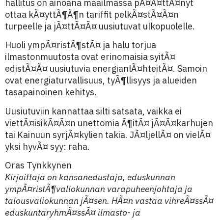
hallitus on ainoana maailmassa pÃ¤Ã¤ttÃ¤nyt
ottaa kÃ¤yttÃ¶Ã¶n tariffit pelkÃ¤stÃ¤Ã¤n
turpeelle ja jÃ¤ttÃ¤Ã¤ uusiutuvat ulkopuolelle.
Huoli ympÃ¤ristÃ¶stÃ¤ ja halu torjua
ilmastonmuutosta ovat erinomaisia syitÃ¤
edistÃ¤Ã¤ uusiutuvia energianlÃ¤hteitÃ¤. Samoin
ovat energiaturvallisuus, tyÃ¶llisyys ja alueiden
tasapainoinen kehitys.
Uusiutuviin kannattaa silti satsata, vaikka ei
viettÃ¤isikÃ¤Ã¤n unettomia Ã¶itÃ¤ jÃ¤Ã¤karhujen
tai Kainuun syrjÃ¤kylien takia. JÃ¤ljellÃ¤ on vielÃ¤
yksi hyvÃ¤ syy: raha.
Oras Tynkkynen
Kirjoittaja on kansanedustaja, eduskunnan
ympÃ¤ristÃ¶valiokunnan varapuheenjohtaja ja
talousvaliokunnan jÃ¤sen. HÃ¤n vastaa vihreÃ¤ssÃ¤
eduskuntaryhmÃ¤ssÃ¤ ilmasto- ja