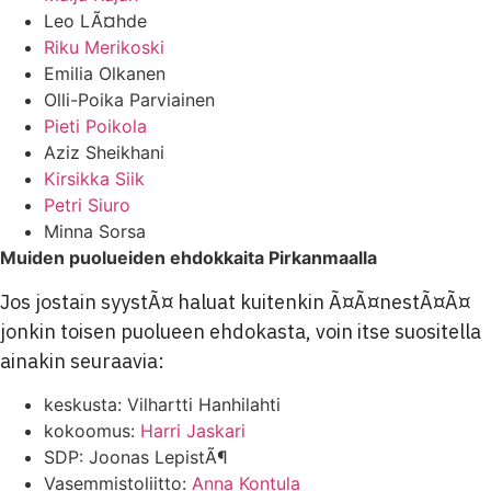
Leo LÃ¤hde
Riku Merikoski
Emilia Olkanen
Olli-Poika Parviainen
Pieti Poikola
Aziz Sheikhani
Kirsikka Siik
Petri Siuro
Minna Sorsa
Muiden puolueiden ehdokkaita Pirkanmaalla
Jos jostain syystÃ¤ haluat kuitenkin Ã¤Ã¤nestÃ¤Ã¤
jonkin toisen puolueen ehdokasta, voin itse suositella
ainakin seuraavia:
keskusta: Vilhartti Hanhilahti
kokoomus:
Harri Jaskari
SDP: Joonas LepistÃ¶
Vasemmistoliitto:
Anna Kontula