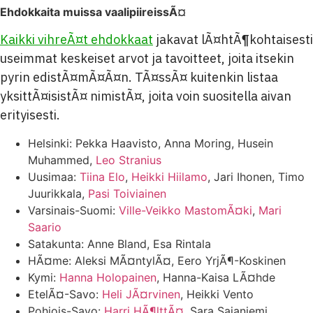
Ehdokkaita muissa vaalipiireissÃ¤
Kaikki vihreÃ¤t ehdokkaat
jakavat lÃ¤htÃ¶kohtaisesti
useimmat keskeiset arvot ja tavoitteet, joita itsekin
pyrin edistÃ¤mÃ¤Ã¤n. TÃ¤ssÃ¤ kuitenkin listaa
yksittÃ¤isistÃ¤ nimistÃ¤, joita voin suositella aivan
erityisesti.
Helsinki: Pekka Haavisto, Anna Moring, Husein
Muhammed,
Leo Stranius
Uusimaa:
Tiina Elo
,
Heikki Hiilamo
, Jari Ihonen, Timo
Juurikkala,
Pasi Toiviainen
Varsinais-Suomi:
Ville-Veikko MastomÃ¤ki
,
Mari
Saario
Satakunta: Anne Bland, Esa Rintala
HÃ¤me: Aleksi MÃ¤ntylÃ¤, Eero YrjÃ¶-Koskinen
Kymi:
Hanna Holopainen
, Hanna-Kaisa LÃ¤hde
EtelÃ¤-Savo:
Heli JÃ¤rvinen
, Heikki Vento
Pohjois-Savo:
Harri HÃ¶lttÃ¤
, Sara Sajaniemi