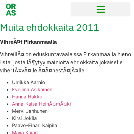
Muita ehdokkaita 2011
VihreÃ¤t Pirkanmaalla
VihreillÃ¤ on eduskuntavaaleissa Pirkanmaalla hieno
lista, josta lÃ¶ytyy mainioita ehdokkaita jokaiselle
vihertÃ¤vÃ¤lle Ã¤Ã¤nestÃ¤jÃ¤lle.
Ulriikka Aarnio
Eveliina Asikainen
Hanna Hakko
Anna-Kaisa HeinÃ¤mÃ¤ki
Mervi Janhunen
Kirsi Jokila
Paavo-Einari Kaipila
Maija Kajan