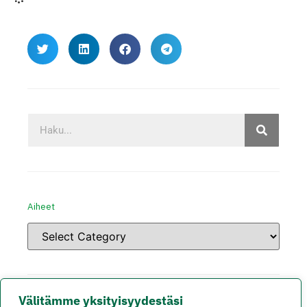
Aiheet
Välitämme yksityisyydestäsi