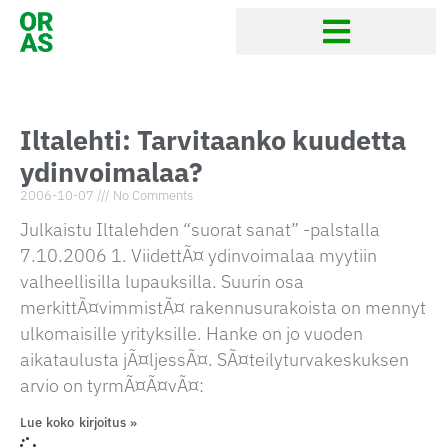
Iltalehti: Tarvitaanko kuudetta
ydinvoimalaa?
2006-10-07
No Comments
Julkaistu Iltalehden “suorat sanat” -palstalla
7.10.2006 1. ViidettÃ¤ ydinvoimalaa myytiin
valheellisilla lupauksilla. Suurin osa
merkittÃ¤vimmistÃ¤ rakennusurakoista on mennyt
ulkomaisille yrityksille. Hanke on jo vuoden
aikataulusta jÃ¤ljessÃ¤. SÃ¤teilyturvakeskuksen
arvio on tyrmÃ¤Ã¤vÃ¤:
Lue koko kirjoitus »