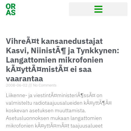
VihreÃ¤t kansanedustajat
Kasvi, NiinistÃ¶ ja Tynkkynen:
Langattomien mikrofonien
kÃ¤yttÃ¤mistÃ¤ ei saa
vaarantaa
2008-06-02
No Comments
Liikenne- ja viestintÃ¤ministeriÃ¶ssÃ¤ on
valmisteltu radiotaajuusalueiden kÃ¤yttÃ¶Ã¤
koskevan asetuksen muuttamista.
Asetusluonnoksen mukaan langattomien
mikrofonien kÃ¤yttÃ¤mÃ¤t taajuusalueet