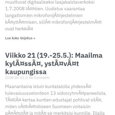
muuttuvat digitaaliseksi laajakaistaverkoksi
1.7.2008 lÃ¤htien. Uudistus vaarantaa
langattomien mikrofonijÃ¤rjestelmien
kÃ¤yttÃ¤misen, sillÃ¤ mikrofonijÃ¤rjestelmÃ¤t
ovat herkkiÃ¤
Lue koko kirjoitus »
Viikko 21 (19.-25.5.): Maailma
kylÃ¤ssÃ¤, ystÃ¤vÃ¤t
kaupungissa
2008-06-02
No Comments
Maanantaina istuin kuntatalolla yhdessÃ¤
tulevaisuusselonteon 13 sidosryhmÃ¤paneelista.
TÃ¤llÃ¤ kertaa kuntien edustajat pohtivat sitÃ¤,
miten vÃ¤hÃ¤hiiliseen Suomeen voitaisiin
pÃ¤Ã¤stÃ¤ ja mitÃ¤ se merkitsisi kunnille. Illalla