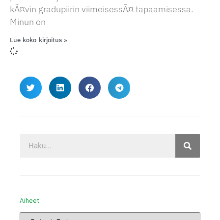
kÃ¤vin gradupiirin viimeisessÃ¤ tapaamisessa.
Minun on
Lue koko kirjoitus »
Aiheet