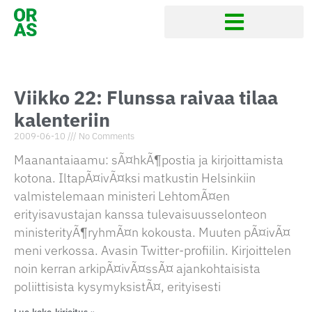
Viikko 22: Flunssa raivaa tilaa
kalenteriin
2009-06-10
No Comments
Maanantaiaamu: sÃ¤hkÃ¶postia ja kirjoittamista
kotona. IltapÃ¤ivÃ¤ksi matkustin Helsinkiin
valmistelemaan ministeri LehtomÃ¤en
erityisavustajan kanssa tulevaisuusselonteon
ministerityÃ¶ryhmÃ¤n kokousta. Muuten pÃ¤ivÃ¤
meni verkossa. Avasin Twitter-profiilin. Kirjoittelen
noin kerran arkipÃ¤ivÃ¤ssÃ¤ ajankohtaisista
poliittisista kysymyksistÃ¤, erityisesti