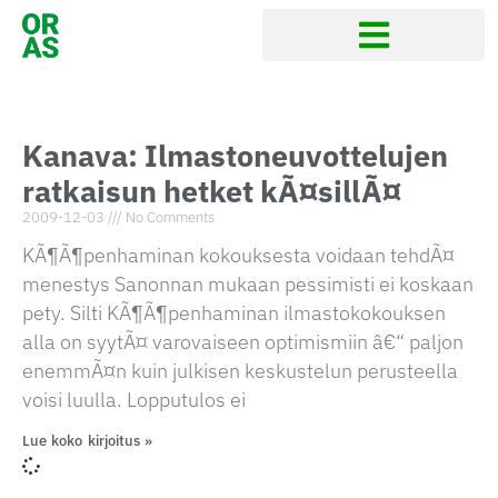
Kanava: Ilmastoneuvottelujen
ratkaisun hetket kÃ¤sillÃ¤
2009-12-03
No Comments
KÃ¶Ã¶penhaminan kokouksesta voidaan tehdÃ¤
menestys Sanonnan mukaan pessimisti ei koskaan
pety. Silti KÃ¶Ã¶penhaminan ilmastokokouksen
alla on syytÃ¤ varovaiseen optimismiin â€“ paljon
enemmÃ¤n kuin julkisen keskustelun perusteella
voisi luulla. Lopputulos ei
Lue koko kirjoitus »