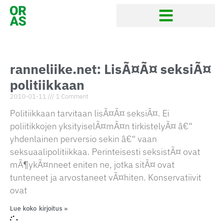
ranneliike.net: LisÃ¤Ã¤ seksiÃ¤
politiikkaan
2010-01-11
1 Comment
Politiikkaan tarvitaan lisÃ¤Ã¤ seksiÃ¤. Ei
poliitikkojen yksityiselÃ¤mÃ¤n tirkistelyÃ¤ â€“
yhdenlainen perversio sekin â€“ vaan
seksuaalipolitiikkaa. Perinteisesti seksistÃ¤ ovat
mÃ¶ykÃ¤nneet eniten ne, jotka sitÃ¤ ovat
tunteneet ja arvostaneet vÃ¤hiten. Konservatiivit
ovat
Lue koko kirjoitus »