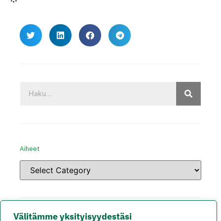
Aiheet
Välitämme yksityisyydestäsi