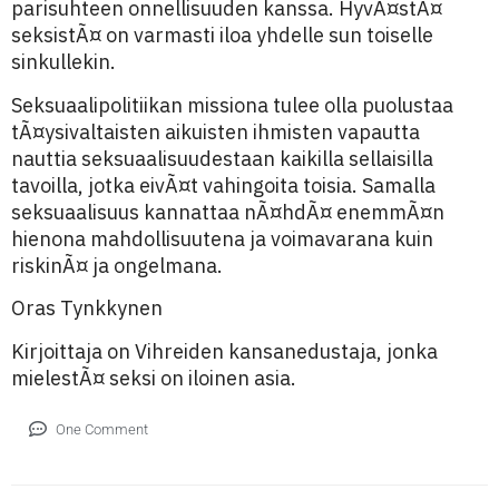
parisuhteen onnellisuuden kanssa. HyvÃ¤stÃ¤
seksistÃ¤ on varmasti iloa yhdelle sun toiselle
sinkullekin.
Seksuaalipolitiikan missiona tulee olla puolustaa
tÃ¤ysivaltaisten aikuisten ihmisten vapautta
nauttia seksuaalisuudestaan kaikilla sellaisilla
tavoilla, jotka eivÃ¤t vahingoita toisia. Samalla
seksuaalisuus kannattaa nÃ¤hdÃ¤ enemmÃ¤n
hienona mahdollisuutena ja voimavarana kuin
riskinÃ¤ ja ongelmana.
Oras Tynkkynen
Kirjoittaja on Vihreiden kansanedustaja, jonka
mielestÃ¤ seksi on iloinen asia.
One Comment