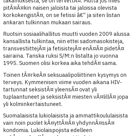
takamuksesta, se on tervettÃ¤. Mutta jos mies
pitÃ¤Ã¤kin naisen jaloista tai jaloissa olevista
korkokengistÃ¤, on se fetissi â€“ ja siten listan
ankaran tulkinnan mukaan sairaus.
Ruotsin sosiaalihallitus muutti vuoden 2009 alussa
kansallista tulkintaa, niin ettei sadomasokisteja,
transvestiittejÃ¤ ja fetisistejÃ¤ enÃ¤Ã¤ pidetÃ¤
sairaina. Tanska ruksi S/M:n listalta jo vuonna
1995. Suomen olisi korkea aika tehdÃ¤ sama.
Toinen tÃ¤rkeÃ¤ seksuaalipoliittinen kysymys on
terveys. Kymmenisen viime vuoden aikana HIV-
tartunnat seksistÃ¤ yleensÃ¤ ovat yli
tuplaantuneet ja seksistÃ¤ miesten vÃ¤lillÃ¤ jopa
yli kolminkertaistuneet.
Suomalaisista lukiolaisista ja ammattikoululaisista
vain noin puolet kÃ¤yttÃ¤Ã¤ yhdynnÃ¤ssÃ¤
kondomia. Lukiolaispojista edelleen