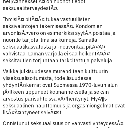
neljÃ¤nneksellÃ¤ on huonot tiedot
seksuaaliterveydestÃ¤.
IhmisiÃ¤ pitÃ¤Ã¤ tukea vastuullisten
seksivalintojen tekemisessÃ¤. Kondomien
arvonlisÃ¤vero on esimerkiksi syytÃ¤ poistaa ja
nuorille tarjota ilmaisia kumeja. Samalla
seksuaalikasvatusta ja -neuvontaa pitÃ¤Ã¤
vahvistaa. Laman varjolla ei saa heikentÃ¤Ã¤
seksitautien torjuntaan tarkoitettuja palveluja.
Vaikka julkisuudessa murehditaan kulttuurin
yliseksualisoitumista, todellisuudessa
yhdyntÃ¤kerrat ovat Suomessa 1970-luvun alun
jÃ¤lkeen tippuneet kolmanneksella ja seksin
arvostus parisuhteissa vÃ¤hentynyt. MyÃ¶s
seksuaalinen haluttomuus ja orgasmiongelmat ovat
lisÃ¤Ã¤ntyneet selvÃ¤sti.
Onnistunut seksuaalisuus on vahvasti yhteydessÃ¤