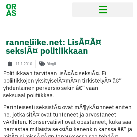
ranneliike.net: LisÃ¤Ã¤
seksiÃ¤ politiikkaan
11.1.2010
Blogit
Politiikkaan tarvitaan lisÃ¤Ã¤ seksiÃ¤. Ei
poliitikkojen yksityiselÃ¤mÃ¤n tirkistelyÃ¤ â€“
yhdenlainen perversio sekin â€“ vaan
seksuaalipolitiikkaa.
Perinteisesti seksistÃ¤ ovat mÃ¶ykÃ¤nneet eniten
ne, jotka sitÃ¤ ovat tunteneet ja arvostaneet
vÃ¤hiten. Konservatiivit ovat opastaneet, kuka saa
harrastaa millaista seksiÃ¤ kenenkin kanssa â€“ ja
mitÃ¤ ei missÃ¤Ã¤n tapauksessa saa tehdÃ¤.