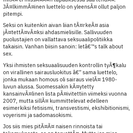
JÃ¤lkimmÃ¤inen luettelo on yleensÃ¤ ollut paljon
pitempi.
Seksi on kuitenkin aivan liian tÃ¤rkeÃ¤ asia
jÃ¤tettÃ¤vÃ¤ksi ahdasmielisille. Sallivuuden
puolustajien on vallattava seksuaalipolitiikka
takaisin. Vanhan biisin sanoin: letâ€™s talk about
sex.
Yksi ihmisten seksuaalisuuden kontrollin tyÃ¶kalu
on virallinen sairausluokitus â€“ sama luettelo,
jonka mukaan homous oli sairaus vielÃ¤ 1980-
luvun alussa. Suomessakin kÃ¤ytetty
kansainvÃ¤linen lista pÃ¤ivitettiin viimeksi vuonna
2007, mutta sillÃ¤ kummittelevat edelleen
esimerkiksi fetisismi, transvestismi, ekshibitionismi,
voyerismi ja sadomasokismi.
Jos siis mies pitÃ¤Ã¤ naisen rinnoista tai