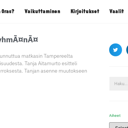
 Oras?
Vaikuttaminen
Kirjoitukset
Vaalit
 tyhmÃ¤nÃ¤
eruunnuttua matkasin Tampereelta
suudesta. Tanja Aitamurto esitteli
urroksesta. Tanjan asenne muutokseen
Aiheet