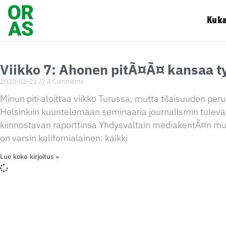
Kuka
Viikko 7: Ahonen pitÃ¤Ã¤ kansaa
2010-02-21
4 Comments
Minun piti aloittaa viikko Turussa, mutta tilaisuuden p
Helsinkiin kuuntelemaan seminaaria journalismin tulevai
kiinnostavan raporttinsa Yhdysvaltain mediakentÃ¤n m
on varsin kalifornialainen: kaikki
Lue koko kirjoitus »