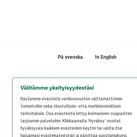
På svenska
In English
Välitämme yksityisyydestäsi
Käytämme evästeitä verkkosivuston välttämättömiin
toimintoihin sekä tilastollisiin- että markkinoinnillisiin
tarkoituksiin. Osa evästeistä liittyy kolmansien osapuolten
tarjoamiin palveluihin. Klikkaamalla ‘Hyväksy’ osoitat
hyväksyväsi kaikkien evästeiden käytön tai valita itse
haluamasi evästekategoriat ja päivittää suostumuksesi.