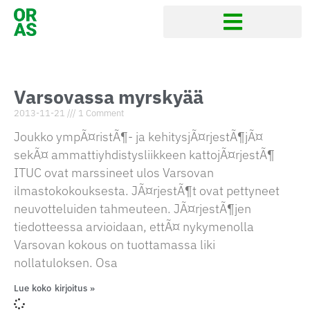
Varsovassa myrskyää
2013-11-21
1 Comment
Joukko ympÃ¤ristÃ¶- ja kehitysjÃ¤rjestÃ¶jÃ¤
sekÃ¤ ammattiyhdistysliikkeen kattojÃ¤rjestÃ¶
ITUC ovat marssineet ulos Varsovan
ilmastokokouksesta. JÃ¤rjestÃ¶t ovat pettyneet
neuvotteluiden tahmeuteen. JÃ¤rjestÃ¶jen
tiedotteessa arvioidaan, ettÃ¤ nykymenolla
Varsovan kokous on tuottamassa liki
nollatuloksen. Osa
Lue koko kirjoitus »