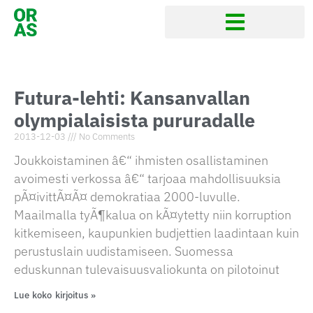
Futura-lehti: Kansanvallan
olympialaisista pururadalle
2013-12-03
No Comments
Joukkoistaminen â€“ ihmisten osallistaminen
avoimesti verkossa â€“ tarjoaa mahdollisuuksia
pÃ¤ivittÃ¤Ã¤ demokratiaa 2000-luvulle.
Maailmalla tyÃ¶kalua on kÃ¤ytetty niin korruption
kitkemiseen, kaupunkien budjettien laadintaan kuin
perustuslain uudistamiseen. Suomessa
eduskunnan tulevaisuusvaliokunta on pilotoinut
Lue koko kirjoitus »