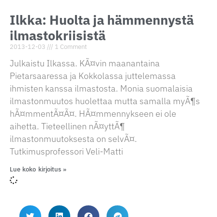
Ilkka: Huolta ja hämmennystä
ilmastokriisistä
2013-12-03
1 Comment
Julkaistu Ilkassa. KÃ¤vin maanantaina
Pietarsaaressa ja Kokkolassa juttelemassa
ihmisten kanssa ilmastosta. Monia suomalaisia
ilmastonmuutos huolettaa mutta samalla myÃ¶s
hÃ¤mmentÃ¤Ã¤. HÃ¤mmennykseen ei ole
aihetta. Tieteellinen nÃ¤yttÃ¶
ilmastonmuutoksesta on selvÃ¤.
Tutkimusprofessori Veli-Matti
Lue koko kirjoitus »