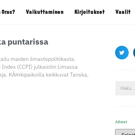
 Oras?
Vaikuttaminen
Kirjoitukset
Vaalit
ka puntarissa
ailu maiden ilmastopolitiikasta.
ndex (CCPI) julkaistiin Limassa
ja. KÃ¤rkipaikoilla keikkuvat Tanska,
Aiheet