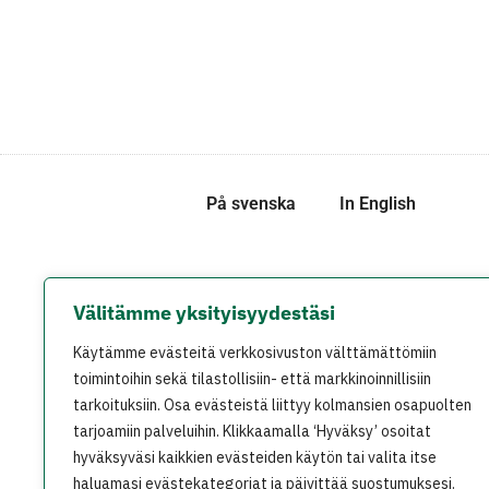
På svenska
In English
Välitämme yksityisyydestäsi
Käytämme evästeitä verkkosivuston välttämättömiin
toimintoihin sekä tilastollisiin- että markkinoinnillisiin
tarkoituksiin. Osa evästeistä liittyy kolmansien osapuolten
tarjoamiin palveluihin. Klikkaamalla ‘Hyväksy’ osoitat
hyväksyväsi kaikkien evästeiden käytön tai valita itse
haluamasi evästekategoriat ja päivittää suostumuksesi.