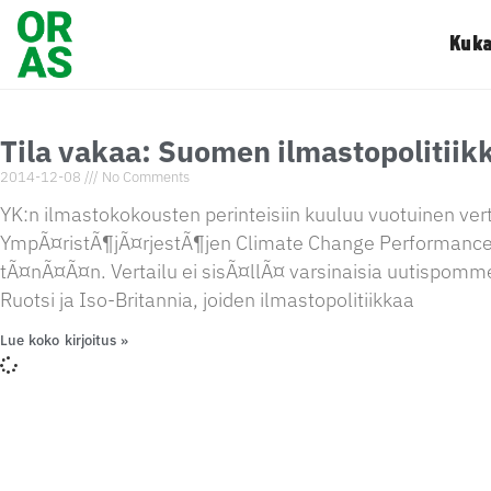
Kuka
Tila vakaa: Suomen ilmastopolitiik
2014-12-08
No Comments
YK:n ilmastokokousten perinteisiin kuuluu vuotuinen vert
YmpÃ¤ristÃ¶jÃ¤rjestÃ¶jen Climate Change Performance I
tÃ¤nÃ¤Ã¤n. Vertailu ei sisÃ¤llÃ¤ varsinaisia uutispomme
Ruotsi ja Iso-Britannia, joiden ilmastopolitiikkaa
Lue koko kirjoitus »