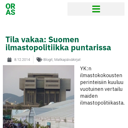
Tila vakaa: Suomen
ilmastopolitiikka puntarissa
8.12.2014
Blogit
,
Matkapäiväkirjat
YK:n
ilmastokokousten
perinteisiin kuuluu
vuotuinen vertailu
maiden
ilmastopolitiikasta.