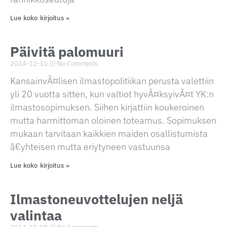
Lue koko kirjoitus »
Päivitä palomuuri
2014-12-10
No Comments
KansainvÃ¤lisen ilmastopolitiikan perusta valettiin
yli 20 vuotta sitten, kun valtiot hyvÃ¤ksyivÃ¤t YK:n
ilmastosopimuksen. Siihen kirjattiin koukeroinen
mutta harmittoman oloinen toteamus. Sopimuksen
mukaan tarvitaan kaikkien maiden osallistumista
â€yhteisen mutta eriytyneen vastuunsa
Lue koko kirjoitus »
Ilmastoneuvottelujen neljä
valintaa