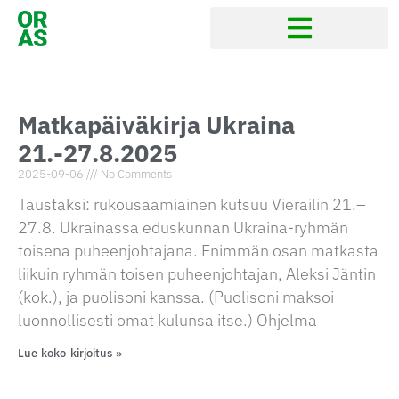
Matkapäiväkirja Ukraina
21.-27.8.2025
2025-09-06
No Comments
Taustaksi: rukousaamiainen kutsuu Vierailin 21.–
27.8. Ukrainassa eduskunnan Ukraina-ryhmän
toisena puheenjohtajana. Enimmän osan matkasta
liikuin ryhmän toisen puheenjohtajan, Aleksi Jäntin
(kok.), ja puolisoni kanssa. (Puolisoni maksoi
luonnollisesti omat kulunsa itse.) Ohjelma
Lue koko kirjoitus »