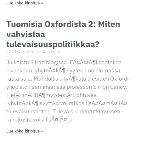
Lue koko kirjoitus »
Tuomisia Oxfordista 2: Miten
vahvistaa
tulevaisuuspolitiikkaa?
2014-11-13
No Comments
Julkaistu Sitran blogissa. PÃ¤Ã¤tÃ¶ksentekoa
riivaavaan lyhytnÃ¤kÃ¶isyyteen on olemassa
ratkaisuja. Mahdollisia tyÃ¶kaluja esitteli Oxfordin
yliopiston seminaarissa professori Simon Caney.
TietÃ¤mÃ¤ttÃ¶myydestÃ¤ johtuvaa
lyhytnÃ¤kÃ¶isyyttÃ¤ voi ratkoa lisÃ¤Ã¤mÃ¤llÃ¤
tulevaisuustietoa. Tulevaisuudentutkimuksen
rahoitusta voisi lisÃ¤tÃ¤ ja
Lue koko kirjoitus »