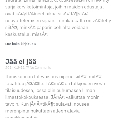
sarja korviketoimintoja, joihin maiden edustajat
ovat kÃ¤yttÃ¤neet aikaa sisÃ¤llÃ¶stÃ¤
neuvottelemisen sijaan. Tuntikaupalla on vÃ¤itelty
siitÃ¤, minkÃ¤ paperin pohjalta voidaan
keskustella, missÃ¤
Lue koko kirjoitus »
Jää ei jää
2014-12-11
No Comments
Ihmiskunnan tulevaisuus riippuu siitÃ¤, mitÃ¤
tapahtuu jÃ¤Ã¤lle. TÃ¤mÃ¤ oli tutkijoiden viesti
tilaisuudessa, jossa olin puhumassa Liman
ilmastokokouksessa. JÃ¤Ã¤ vaikuttaa monin
tavoin. Kun jÃ¤Ã¤tikÃ¶t sulavat, nousee
merenpinta hukuttaen alleen alavia
rannikkoseutuja