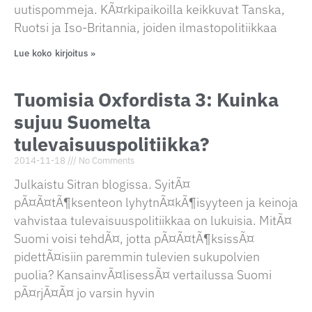
uutispommeja. KÃ¤rkipaikoilla keikkuvat Tanska,
Ruotsi ja Iso-Britannia, joiden ilmastopolitiikkaa
Lue koko kirjoitus »
Tuomisia Oxfordista 3: Kuinka
sujuu Suomelta
tulevaisuuspolitiikka?
2014-11-18
No Comments
Julkaistu Sitran blogissa. SyitÃ¤
pÃ¤Ã¤tÃ¶ksenteon lyhytnÃ¤kÃ¶isyyteen ja keinoja
vahvistaa tulevaisuuspolitiikkaa on lukuisia. MitÃ¤
Suomi voisi tehdÃ¤, jotta pÃ¤Ã¤tÃ¶ksissÃ¤
pidettÃ¤isiin paremmin tulevien sukupolvien
puolia? KansainvÃ¤lisessÃ¤ vertailussa Suomi
pÃ¤rjÃ¤Ã¤ jo varsin hyvin