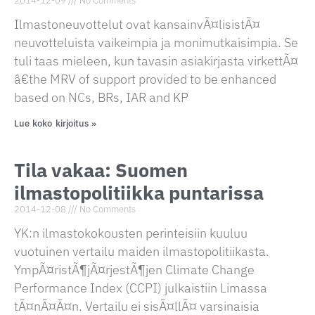
2014-12-09
No Comments
Ilmastoneuvottelut ovat kansainvÃ¤lisistÃ¤
neuvotteluista vaikeimpia ja monimutkaisimpia. Se
tuli taas mieleen, kun tavasin asiakirjasta virkettÃ¤
â€the MRV of support provided to be enhanced
based on NCs, BRs, IAR and KP
Lue koko kirjoitus »
Tila vakaa: Suomen
ilmastopolitiikka puntarissa
2014-12-08
No Comments
YK:n ilmastokokousten perinteisiin kuuluu
vuotuinen vertailu maiden ilmastopolitiikasta.
YmpÃ¤ristÃ¶jÃ¤rjestÃ¶jen Climate Change
Performance Index (CCPI) julkaistiin Limassa
tÃ¤nÃ¤Ã¤n. Vertailu ei sisÃ¤llÃ¤ varsinaisia