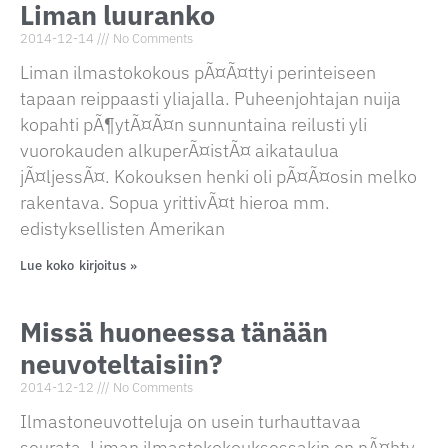
Liman luuranko
2014-12-14
No Comments
Liman ilmastokokous pÃ¤Ã¤ttyi perinteiseen
tapaan reippaasti yliajalla. Puheenjohtajan nuija
kopahti pÃ¶ytÃ¤Ã¤n sunnuntaina reilusti yli
vuorokauden alkuperÃ¤istÃ¤ aikataulua
jÃ¤ljessÃ¤. Kokouksen henki oli pÃ¤Ã¤osin melko
rakentava. Sopua yrittivÃ¤t hieroa mm.
edistyksellisten Amerikan
Lue koko kirjoitus »
Missä huoneessa tänään
neuvoteltaisiin?
2014-12-12
No Comments
Ilmastoneuvotteluja on usein turhauttavaa
seurata. Liman ilmastokokouksessakin on nÃ¤hty