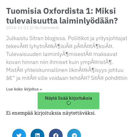
Tuomisia Oxfordista 1: Miksi
tulevaisuutta laiminlyödään?
2014-11-11
No Comments
Julkaistu Sitran blogissa. Poliitikot ja yritysjohtajat
tekevÃ¤t lyhytnÃ¤kÃ¶isiÃ¤ pÃ¤Ã¤tÃ¶ksiÃ¤.
Tulevaisuuden laiminlyÃ¶misestÃ¤ maksavat
kovan hinnan niin ihmiset kuin ympÃ¤ristÃ¶.
MistÃ¤ yhteiskunnallinen likinÃ¤kÃ¶isyys johtuu
â€“ ja mitÃ¤ sille voidaan tehdÃ¤? SitÃ¤ pohdittiin
Lue koko kirjoitus »
Näytä lisää kirjoituksia
Ei enempää kirjoituksia näytettäväksi.