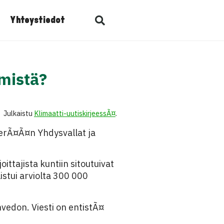
Yhteystiedot
ymistä?
Julkaistu
Klimaatti-uutiskirjeessÃ¤
.
perÃ¤Ã¤n Yhdysvallat ja
ttajista kuntiin sitoutuivat
istui arviolta 300 000
vedon. Viesti on entistÃ¤