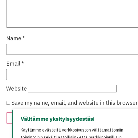
Name
*
Email
*
Website
Save my name, email, and website in this browser
Välitämme yksityisyydestäsi
Käytämme evästeitä verkkosivuston välttämättömiin
toimintoihin sekä tilastollisiin- että markkinoinnillisiin