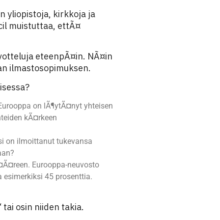
yliopistoja, kirkkoja ja
il muistuttaa, ettÃ¤
uvotteluja eteenpÃ¤in. NÃ¤in
an ilmastosopimuksen.
misessa?
Eurooppa on lÃ¶ytÃ¤nyt yhteisen
uhteiden kÃ¤rkeen
i on ilmoittanut tukevansa
maan?
Ã¤Ã¤reen. Eurooppa-neuvosto
 esimerkiksi 45 prosenttia.
i osin niiden takia.