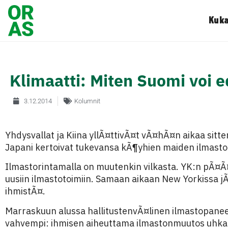
Kuka
Klimaatti: Miten Suomi voi 
3.12.2014
Kolumnit
Yhdysvallat ja Kiina yllÃ¤ttivÃ¤t vÃ¤hÃ¤n aikaa sitt
Japani kertoivat tukevansa kÃ¶yhien maiden ilmastoty
Ilmastorintamalla on muutenkin vilkasta. YK:n pÃ¤Ã¤s
uusiin ilmastotoimiin. Samaan aikaan New Yorkissa jÃ¤
ihmistÃ¤.
Marraskuun alussa hallitustenvÃ¤linen ilmastopaneeli
vahvempi: ihmisen aiheuttama ilmastonmuutos uhka