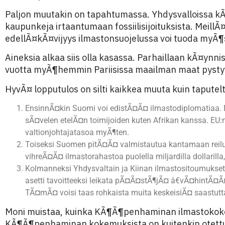
Paljon muutakin on tapahtumassa. Yhdysvalloissa kÃ¤yn
kaupunkeja irtaantumaan fossiilisijoituksista. Meill
edellÃ¤kÃ¤vijyys ilmastonsuojelussa voi tuoda myÃ¶s
Aineksia alkaa siis olla kasassa. Parhaillaan kÃ¤yn
vuotta myÃ¶hemmin Pariisissa maailman maat pysty
HyvÃ¤ lopputulos on silti kaikkea muuta kuin tapute
EnsinnÃ¤kin Suomi voi edistÃ¤Ã¤ ilmastodiplomatiaa. N
sÃ¤velen etelÃ¤n toimijoiden kuten Afrikan kanssa. EU:n
valtionjohtajatasoa myÃ¶ten.
Toiseksi Suomen pitÃ¤Ã¤ valmistautua kantamaan reilu 
vihreÃ¤Ã¤ ilmastorahastoa puolella miljardilla dollaril
Kolmanneksi Yhdysvaltain ja Kiinan ilmastositoumukset
asetti tavoitteeksi leikata pÃ¤Ã¤stÃ¶jÃ¤ â€vÃ¤hintÃ¤Ã¤
TÃ¤mÃ¤ voisi taas rohkaista muita keskeisiÃ¤ saastut
Moni muistaa, kuinka KÃ¶Ã¶penhaminan ilmastokokous
KÃ¶Ã¶penhaminan kokemuksista on kuitenkin otettu 