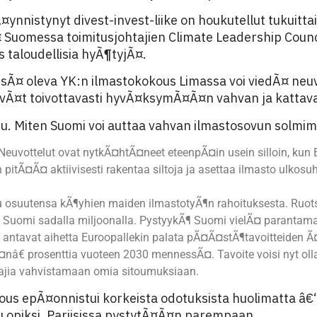
nistynyt divest-invest-liike on houkutellut tukuittain 
Ã¤ Suomessa toimitusjohtajien Climate Leadership Counc
 taloudellisia hyÃ¶tyjÃ¤.
nissÃ¤ oleva YK:n ilmastokokous Limassa voi viedÃ¤ ne
vÃ¤t toivottavasti hyvÃ¤ksymÃ¤Ã¤n vahvan ja kattav
ltu. Miten Suomi voi auttaa vahvan ilmastosovun solmi
euvottelut ovat nytkÃ¤htÃ¤neet eteenpÃ¤in usein silloin, kun 
 pitÃ¤Ã¤ aktiivisesti rakentaa siltoja ja asettaa ilmasto ulkos
osuutensa kÃ¶yhien maiden ilmastotyÃ¶n rahoituksesta. Ruots
la, Suomi sadalla miljoonalla. PystyykÃ¶ Suomi vielÃ¤ paranta
 antavat aihetta Euroopallekin palata pÃ¤Ã¤stÃ¶tavoitteiden 
nâ€ prosenttia vuoteen 2030 mennessÃ¤. Tavoite voisi nyt olla
tajia vahvistamaan omia sitoumuksiaan.
 epÃ¤onnistui korkeista odotuksista huolimatta â€“ ta
opiksi. Pariisissa pystytÃ¤Ã¤n parempaan.