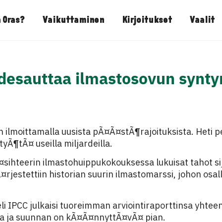
 Oras?
Vaikuttaminen
Kirjoitukset
Vaalit
edesauttaa ilmastosovun synt
en ilmoittamalla uusista pÃ¤Ã¤stÃ¶rajoituksista. Heti 
Ã¶tÃ¤ useilla miljardeilla.
ihteerin ilmastohuippukokouksessa lukuisat tahot sijoi
rjestettiin historian suurin ilmastomarssi, johon osall
 IPCC julkaisi tuoreimman arviointiraporttinsa yhteen
a ja suunnan on kÃ¤Ã¤nnyttÃ¤vÃ¤ pian.