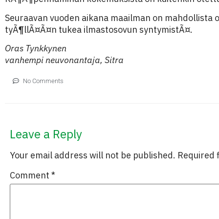
Seuraavan vuoden aikana maailman on mahdollista ott
tyÃ¶llÃ¤Ã¤n tukea ilmastosovun syntymistÃ¤.
Oras Tynkkynen
vanhempi neuvonantaja, Sitra
No Comments
Leave a Reply
Your email address will not be published.
Required 
Comment
*