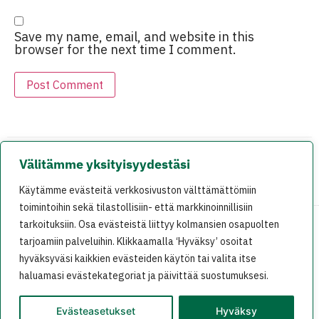
Save my name, email, and website in this
browser for the next time I comment.
Välitämme yksityisyydestäsi
EDELLINEN
SEURAAVA
Käytämme evästeitä verkkosivuston välttämättömiin
Valtuustoaloite: Kintulammin retkeily- ja suojelualueen laajentaminen
Oikeusministeri ei voi asettua demokratian yläpuolelle
toimintoihin sekä tilastollisiin- että markkinoinnillisiin
tarkoituksiin. Osa evästeistä liittyy kolmansien osapuolten
tarjoamiin palveluihin. Klikkaamalla ‘Hyväksy’ osoitat
På svenska
In English
hyväksyväsi kaikkien evästeiden käytön tai valita itse
haluamasi evästekategoriat ja päivittää suostumuksesi.
Evästeasetukset
Hyväksy