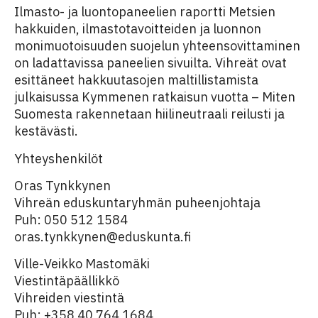
Ilmasto- ja luontopaneelien raportti Metsien
hakkuiden, ilmastotavoitteiden ja luonnon
monimuotoisuuden suojelun yhteensovittaminen
on ladattavissa paneelien sivuilta. Vihreät ovat
esittäneet hakkuutasojen maltillistamista
julkaisussa Kymmenen ratkaisun vuotta – Miten
Suomesta rakennetaan hiilineutraali reilusti ja
kestävästi.
Yhteyshenkilöt
Oras Tynkkynen
Vihreän eduskuntaryhmän puheenjohtaja
Puh: 050 512 1584
oras.tynkkynen@eduskunta.fi
Ville-Veikko Mastomäki
Viestintäpäällikkö
Vihreiden viestintä
Puh: +358 40 764 1684