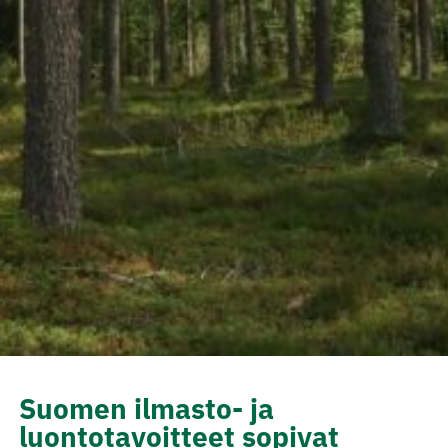
Suomen ilmasto- ja
luontotavoitteet sopivat