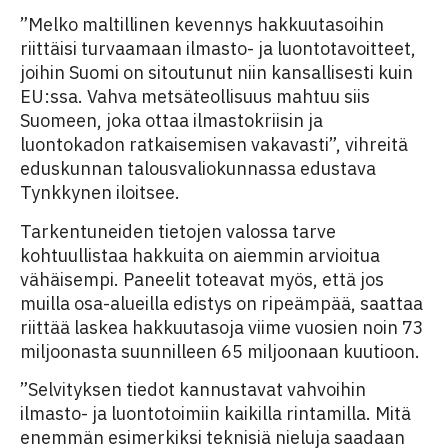
”Melko maltillinen kevennys hakkuutasoihin
riittäisi turvaamaan ilmasto- ja luontotavoitteet,
joihin Suomi on sitoutunut niin kansallisesti kuin
EU:ssa. Vahva metsäteollisuus mahtuu siis
Suomeen, joka ottaa ilmastokriisin ja
luontokadon ratkaisemisen vakavasti”, vihreitä
eduskunnan talousvaliokunnassa edustava
Tynkkynen iloitsee.
Tarkentuneiden tietojen valossa tarve
kohtuullistaa hakkuita on aiemmin arvioitua
vähäisempi. Paneelit toteavat myös, että jos
muilla osa-alueilla edistys on ripeämpää, saattaa
riittää laskea hakkuutasoja viime vuosien noin 73
miljoonasta suunnilleen 65 miljoonaan kuutioon.
”Selvityksen tiedot kannustavat vahvoihin
ilmasto- ja luontotoimiin kaikilla rintamilla. Mitä
enemmän esimerkiksi teknisiä nieluja saadaan