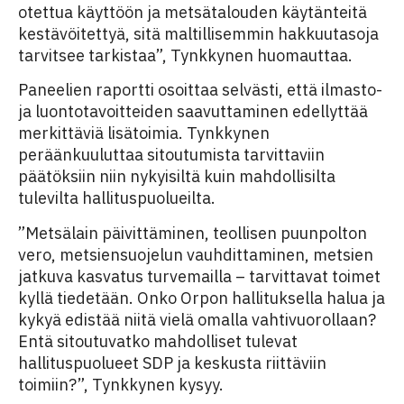
otettua käyttöön ja metsätalouden käytänteitä
kestävöitettyä, sitä maltillisemmin hakkuutasoja
tarvitsee tarkistaa”, Tynkkynen huomauttaa.
Paneelien raportti osoittaa selvästi, että ilmasto-
ja luontotavoitteiden saavuttaminen edellyttää
merkittäviä lisätoimia. Tynkkynen
peräänkuuluttaa sitoutumista tarvittaviin
päätöksiin niin nykyisiltä kuin mahdollisilta
tulevilta hallituspuolueilta.
”Metsälain päivittäminen, teollisen puunpolton
vero, metsiensuojelun vauhdittaminen, metsien
jatkuva kasvatus turvemailla – tarvittavat toimet
kyllä tiedetään. Onko Orpon hallituksella halua ja
kykyä edistää niitä vielä omalla vahtivuorollaan?
Entä sitoutuvatko mahdolliset tulevat
hallituspuolueet SDP ja keskusta riittäviin
toimiin?”, Tynkkynen kysyy.