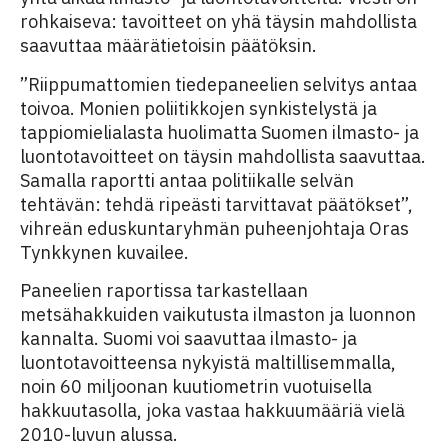
rohkaiseva: tavoitteet on yhä täysin mahdollista
saavuttaa määrätietoisin päätöksin.
”Riippumattomien tiedepaneelien selvitys antaa
toivoa. Monien poliitikkojen synkistelystä ja
tappiomielialasta huolimatta Suomen ilmasto- ja
luontotavoitteet on täysin mahdollista saavuttaa.
Samalla raportti antaa politiikalle selvän
tehtävän: tehdä ripeästi tarvittavat päätökset”,
vihreän eduskuntaryhmän puheenjohtaja Oras
Tynkkynen kuvailee.
Paneelien raportissa tarkastellaan
metsähakkuiden vaikutusta ilmaston ja luonnon
kannalta. Suomi voi saavuttaa ilmasto- ja
luontotavoitteensa nykyistä maltillisemmalla,
noin 60 miljoonan kuutiometrin vuotuisella
hakkuutasolla, joka vastaa hakkuumääriä vielä
2010-luvun alussa.