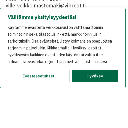
ville-veikko.mastomaki@vihreat.fi
Kuva:
Timo Mäkeläinen
/
Unsplash
Välitämme yksityisyydestäsi
Käytämme evästeitä verkkosivuston välttämättömiin
No Comments
toimintoihin sekä tilastollisiin- että markkinoinnillisiin
tarkoituksiin. Osa evästeistä liittyy kolmansien osapuolten
tarjoamiin palveluihin. Klikkaamalla ‘Hyväksy’ osoitat
hyväksyväsi kaikkien evästeiden käytön tai valita itse
haluamasi evästekategoriat ja päivittää suostumuksesi.
Leave a Reply
Your email address will not be published.
Evästeasetukset
Hyväksy
Required fields are marked
*
Comment
*