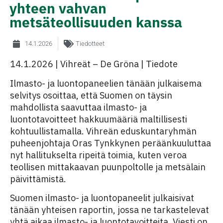
yhteen vahvan
metsäteollisuuden kanssa
14.1.2026
Tiedotteet
14.1.2026 | Vihreät – De Gröna | Tiedote
Ilmasto- ja luontopaneelien tänään julkaisema
selvitys osoittaa, että Suomen on täysin
mahdollista saavuttaa ilmasto- ja
luontotavoitteet hakkuumääriä maltillisesti
kohtuullistamalla. Vihreän eduskuntaryhmän
puheenjohtaja Oras Tynkkynen peräänkuuluttaa
nyt hallitukselta ripeitä toimia, kuten veroa
teollisen mittakaavan puunpoltolle ja metsälain
päivittämistä.
Suomen ilmasto- ja luontopaneelit julkaisivat
tänään yhteisen raportin, jossa ne tarkastelevat
yhtä aikaa ilmasto- ja luontotavoitteita. Viesti on