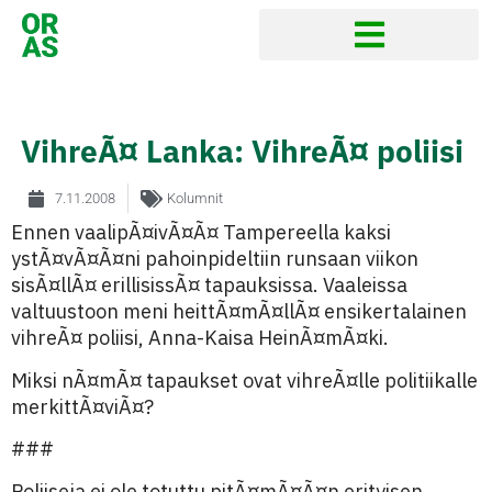
VihreÃ¤ Lanka: VihreÃ¤ poliisi
7.11.2008
Kolumnit
Ennen vaalipÃ¤ivÃ¤Ã¤ Tampereella kaksi
ystÃ¤vÃ¤Ã¤ni pahoinpideltiin runsaan viikon
sisÃ¤llÃ¤ erillisissÃ¤ tapauksissa. Vaaleissa
valtuustoon meni heittÃ¤mÃ¤llÃ¤ ensikertalainen
vihreÃ¤ poliisi, Anna-Kaisa HeinÃ¤mÃ¤ki.
Miksi nÃ¤mÃ¤ tapaukset ovat vihreÃ¤lle politiikalle
merkittÃ¤viÃ¤?
###
Poliiseja ei ole totuttu pitÃ¤mÃ¤Ã¤n erityisen