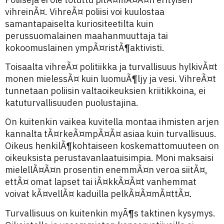
vihreinÃ¤. VihreÃ¤ poliisi voi kuulostaa
samantapaiselta kuriositeetilta kuin
perussuomalainen maahanmuuttaja tai
kokoomuslainen ympÃ¤ristÃ¶aktivisti.
Toisaalta vihreÃ¤ politiikka ja turvallisuus hylkivÃ¤t
monen mielessÃ¤ kuin luomuÃ¶ljy ja vesi. VihreÃ¤t
tunnetaan poliisin valtaoikeuksien kriitikkoina, ei
katuturvallisuuden puolustajina.
On kuitenkin vaikea kuvitella montaa ihmisten arjen
kannalta tÃ¤rkeÃ¤mpÃ¤Ã¤ asiaa kuin turvallisuus.
Oikeus henkilÃ¶kohtaiseen koskemattomuuteen on
oikeuksista perustavanlaatuisimpia. Moni maksaisi
mielellÃ¤Ã¤n prosentin enemmÃ¤n veroa siitÃ¤,
ettÃ¤ omat lapset tai iÃ¤kkÃ¤Ã¤t vanhemmat
voivat kÃ¤vellÃ¤ kaduilla pelkÃ¤Ã¤mÃ¤ttÃ¤.
Turvallisuus on kuitenkin myÃ¶s taktinen kysymys.