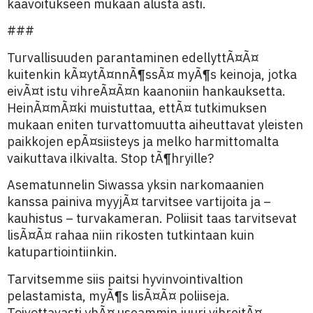
kaavoitukseen mukaan alusta asti.
###
Turvallisuuden parantaminen edellyttÃ¤Ã¤
kuitenkin kÃ¤ytÃ¤nnÃ¶ssÃ¤ myÃ¶s keinoja, jotka
eivÃ¤t istu vihreÃ¤Ã¤n kaanoniin hankauksetta.
HeinÃ¤mÃ¤ki muistuttaa, ettÃ¤ tutkimuksen
mukaan eniten turvattomuutta aiheuttavat yleisten
paikkojen epÃ¤siisteys ja melko harmittomalta
vaikuttava ilkivalta. Stop tÃ¶hryille?
Asematunnelin Siwassa yksin narkomaanien
kanssa painiva myyjÃ¤ tarvitsee vartijoita ja –
kauhistus – turvakameran. Poliisit taas tarvitsevat
lisÃ¤Ã¤ rahaa niin rikosten tutkintaan kuin
katupartiointiinkin.
Tarvitsemme siis paitsi hyvinvointivaltion
pelastamista, myÃ¶s lisÃ¤Ã¤ poliiseja.
Toivottavasti yhÃ¤ useammin juuri vihreitÃ¤