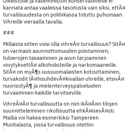
Oikeistolle ja vasemmiston konservatiiveille ei
kannata antaa vaaleissa tasoitusta vain siksi, ettÃ¤
turvallisuudesta on politiikassa totuttu puhumaan
Vihreille vieraalla tavalla.
###
Millaista sitten voisi olla vihreÃ¤ turvallisuus? SitÃ¤
on varmasti asunnottomuuden poistaminen,
tuloerojen tasaaminen ja avun tarjoaminen
viivytyksettÃ¤ alkoholisteille ja narkomaaneille.
SitÃ¤ on myÃ¶s uussuomalaisten kotouttaminen,
turvakodit lÃ¤hisuhdevÃ¤kivallan uhreille, etsivÃ¤
nuorisotyÃ¶ ja mielenterveyspalveluiden
turvaaminen kaikille tarvitseville.
VihreÃ¤Ã¤ turvallisuutta on niin ikÃ¤Ã¤n tilojen
suunnitteleminen rikollisuutta ehkÃ¤isevÃ¤sti.
Mallia voi hakea esimerkiksi Tampereen
Muotialasta, jossa turvallisuus otettiin