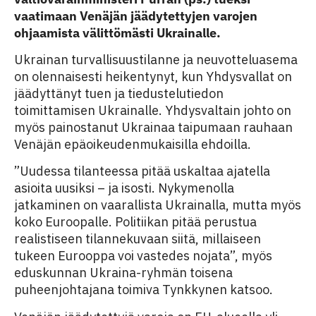
vaatimaan Venäjän jäädytettyjen varojen
ohjaamista välittömästi Ukrainalle.
Ukrainan turvallisuustilanne ja neuvotteluasema
on olennaisesti heikentynyt, kun Yhdysvallat on
jäädyttänyt tuen ja tiedustelutiedon
toimittamisen Ukrainalle. Yhdysvaltain johto on
myös painostanut Ukrainaa taipumaan rauhaan
Venäjän epäoikeudenmukaisilla ehdoilla.
”Uudessa tilanteessa pitää uskaltaa ajatella
asioita uusiksi – ja isosti. Nykymenolla
jatkaminen on vaarallista Ukrainalla, mutta myös
koko Euroopalle. Politiikan pitää perustua
realistiseen tilannekuvaan siitä, millaiseen
tukeen Eurooppa voi vastedes nojata”, myös
eduskunnan Ukraina-ryhmän toisena
puheenjohtajana toimiva Tynkkynen katsoo.