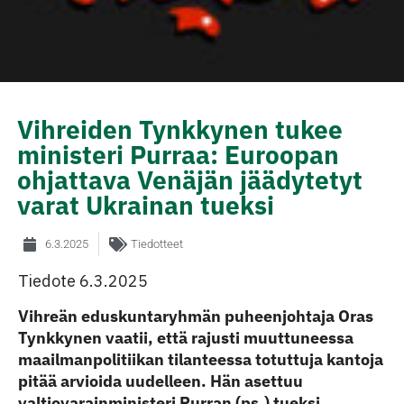
Vihreiden Tynkkynen tukee
ministeri Purraa: Euroopan
ohjattava Venäjän jäädytetyt
varat Ukrainan tueksi
6.3.2025
Tiedotteet
Tiedote 6.3.2025
Vihreän eduskuntaryhmän puheenjohtaja Oras
Tynkkynen vaatii, että rajusti muuttuneessa
maailmanpolitiikan tilanteessa totuttuja kantoja
pitää arvioida uudelleen. Hän asettuu
valtiovarainministeri Purran (ps.) tueksi