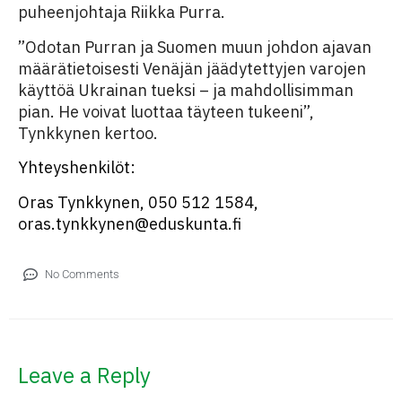
puheenjohtaja Riikka Purra.
”Odotan Purran ja Suomen muun johdon ajavan
määrätietoisesti Venäjän jäädytettyjen varojen
käyttöä Ukrainan tueksi – ja mahdollisimman
pian. He voivat luottaa täyteen tukeeni”,
Tynkkynen kertoo.
Yhteyshenkilöt:
Oras Tynkkynen, 050 512 1584,
oras.tynkkynen@eduskunta.fi
No Comments
Leave a Reply