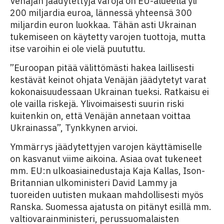
Venäjän jäädytettyjä varoja on EU-alueella yli
200 miljardia euroa, lännessä yhteensä 300
miljardin euron luokkaa. Tähän asti Ukrainan
tukemiseen on käytetty varojen tuottoja, mutta
itse varoihin ei ole vielä puututtu.
”Euroopan pitää välittömästi hakea laillisesti
kestävät keinot ohjata Venäjän jäädytetyt varat
kokonaisuudessaan Ukrainan tueksi. Ratkaisu ei
ole vailla riskejä. Ylivoimaisesti suurin riski
kuitenkin on, että Venäjän annetaan voittaa
Ukrainassa”, Tynkkynen arvioi.
Ymmärrys jäädytettyjen varojen käyttämiselle
on kasvanut viime aikoina. Asiaa ovat tukeneet
mm. EU:n ulkoasiainedustaja Kaja Kallas, Ison-
Britannian ulkoministeri David Lammy ja
tuoreiden uutisten mukaan mahdollisesti myös
Ranska. Suomessa ajatusta on pitänyt esillä mm.
valtiovarainministeri, perussuomalaisten