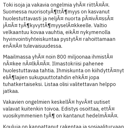
Toki isoja ja vakavia ongelmia yhÃ¤ riittÃ¤Ã¤.
Suomessa nuorisotyÃ¶ttÃ¶myys on kasvanut
huolestuttavasti ja neljÃ¤ nuorta pÃ¤ivÃ¤ssÃ¤
jÃ¤Ã¤ tyÃ¶kyvyttÃ¶myyselÃ¤kkeelle. Valtio
velkaantuu kovaa vauhtia, eikÃ¤ nykymenolla
hyvinvointiyhteiskuntaa pystytÃ¤ rahoittamaan
enÃ¤Ã¤ tulevaisuudessa.
Maailmassa yhÃ¤ noin 800 miljoonaa ihmistÃ¤
nÃ¤kee nÃ¤lkÃ¤Ã¤. Ilmastokriisi pahenee
huolestuttavaa tahtia. Ihmiskunta on kiihdyttÃ¤nyt
eliÃ¶lajien sukupuuttotahdin ehkÃ¤ jopa
tuhatkertaiseksi. Listaa olisi valitettavan helppo
jatkaa.
Vakavien ongelmien keskellÃ¤ hyvÃ¤t uutiset
valavat kuitenkin toivoa. Edistys osoittaa, ettÃ¤
vuosikymmenien tyÃ¶ on kantanut hedelmÃ¤Ã¤.
Kouluja on kannattanut rakentaa ja sosiaaliturvaan