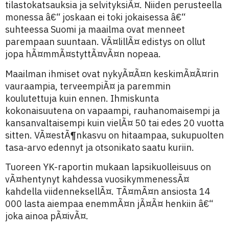
tilastokatsauksia ja selvityksiÃ¤. Niiden perusteella
monessa â€“ joskaan ei toki jokaisessa â€“
suhteessa Suomi ja maailma ovat menneet
parempaan suuntaan. VÃ¤lillÃ¤ edistys on ollut
jopa hÃ¤mmÃ¤styttÃ¤vÃ¤n nopeaa.
Maailman ihmiset ovat nykyÃ¤Ã¤n keskimÃ¤Ã¤rin
vauraampia, terveempiÃ¤ ja paremmin
koulutettuja kuin ennen. Ihmiskunta
kokonaisuutena on vapaampi, rauhanomaisempi ja
kansanvaltaisempi kuin vielÃ¤ 50 tai edes 20 vuotta
sitten. VÃ¤estÃ¶nkasvu on hitaampaa, sukupuolten
tasa-arvo edennyt ja otsonikato saatu kuriin.
Tuoreen YK-raportin mukaan lapsikuolleisuus on
vÃ¤hentynyt kahdessa vuosikymmenessÃ¤
kahdella viidenneksellÃ¤. TÃ¤mÃ¤n ansiosta 14
000 lasta aiempaa enemmÃ¤n jÃ¤Ã¤ henkiin â€“
joka ainoa pÃ¤ivÃ¤.