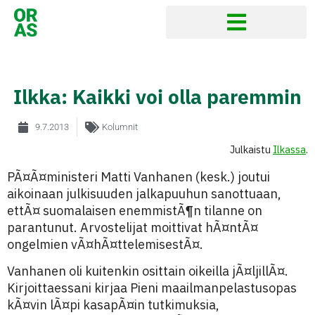
Ilkka: Kaikki voi olla paremmin
9.7.2013
Kolumnit
Julkaistu
Ilkassa
.
PÃ¤Ã¤ministeri Matti Vanhanen (kesk.) joutui
aikoinaan julkisuuden jalkapuuhun sanottuaan,
ettÃ¤ suomalaisen enemmistÃ¶n tilanne on
parantunut. Arvostelijat moittivat hÃ¤ntÃ¤
ongelmien vÃ¤hÃ¤ttelemisestÃ¤.
Vanhanen oli kuitenkin osittain oikeilla jÃ¤ljillÃ¤.
Kirjoittaessani kirjaa Pieni maailmanpelastusopas
kÃ¤vin lÃ¤pi kasapÃ¤in tutkimuksia,