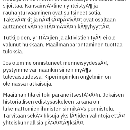
sijoittaa. KansainvÃ¤linen yhteistyÃ¶ ja
rauhanturvaaminen ovat suitsineet sotia.
TaksvÃ¤rkit ja nÃ¤lkÃ¤pÃ¤ivÃ¤t ovat osaltaan
auttaneet vÃ¤hentÃ¤mÃ¤Ã¤n kÃ¶yhyyttÃ¤.
Tutkijoiden, yrittÃ¤jien ja aktivistien tyÃ¶ ei ole
valunut hukkaan. Maailmanparantaminen tuottaa
tuloksia.
Jos olemme onnistuneet menneisyydessÃ¤,
pystymme varmaankin siihen myÃ¶s
tulevaisuudessa. Kiperimpiinkin ongelmiin on
olemassa ratkaisuja.
Maailman tila ei toki parane itsestÃ¤Ã¤n. Jokaisen
historiallisen edistysaskeleen takana on
lukemattomien ihmisten sinnikÃ¤s ponnistelu.
Tarvitaan sekÃ¤ fiksuja yksilÃ¶iden valintoja ettÃ¤
yhteiskunnallisia pÃ¤Ã¤tÃ¶ksiÃ¤.