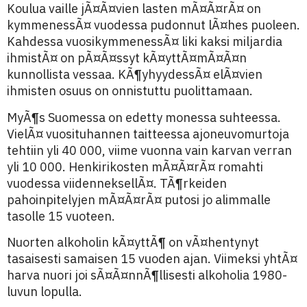
Koulua vaille jÃ¤Ã¤vien lasten mÃ¤Ã¤rÃ¤ on
kymmenessÃ¤ vuodessa pudonnut lÃ¤hes puoleen.
Kahdessa vuosikymmenessÃ¤ liki kaksi miljardia
ihmistÃ¤ on pÃ¤Ã¤ssyt kÃ¤yttÃ¤mÃ¤Ã¤n
kunnollista vessaa. KÃ¶yhyydessÃ¤ elÃ¤vien
ihmisten osuus on onnistuttu puolittamaan.
MyÃ¶s Suomessa on edetty monessa suhteessa.
VielÃ¤ vuosituhannen taitteessa ajoneuvomurtoja
tehtiin yli 40 000, viime vuonna vain karvan verran
yli 10 000. Henkirikosten mÃ¤Ã¤rÃ¤ romahti
vuodessa viidenneksellÃ¤. TÃ¶rkeiden
pahoinpitelyjen mÃ¤Ã¤rÃ¤ putosi jo alimmalle
tasolle 15 vuoteen.
Nuorten alkoholin kÃ¤yttÃ¶ on vÃ¤hentynyt
tasaisesti samaisen 15 vuoden ajan. Viimeksi yhtÃ¤
harva nuori joi sÃ¤Ã¤nnÃ¶llisesti alkoholia 1980-
luvun lopulla.