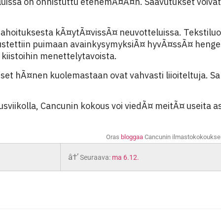
teluissa on onnistuttu etenemÃ¤Ã¤n. Saavutukset voivat
hoituksesta kÃ¤ytÃ¤vissÃ¤ neuvotteluissa. Tekstiluon
stettiin puimaan avainkysymyksiÃ¤ hyvÃ¤ssÃ¤ hengess
iistoihin menettelytavoista.
set hÃ¤nen kuolemastaan ovat vahvasti liioiteltuja. 
usviikolla, Cancunin kokous voi viedÃ¤ meitÃ¤ useita
Oras
bloggaa
Cancunin ilmastokokouksen t
â†’
Seuraava:
ma 6.12.