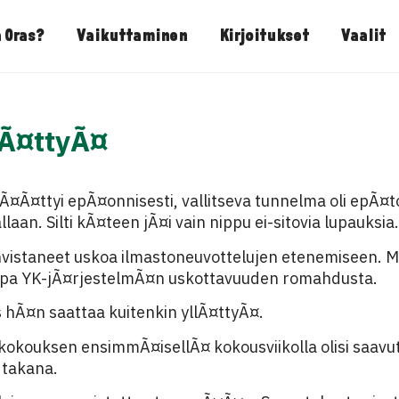
 Oras?
Vaikuttaminen
Kirjoitukset
Vaalit
lÃ¤ttyÃ¤
Ã¤ttyi epÃ¤onnisesti, vallitseva tunnelma oli epÃ¤to
llaan. Silti kÃ¤teen jÃ¤i vain nippu ei-sitovia lupauksia.
vistaneet uskoa ilmastoneuvottelujen etenemiseen. Mo
 jopa YK-jÃ¤rjestelmÃ¤n uskottavuuden romahdusta.
 hÃ¤n saattaa kuitenkin yllÃ¤ttyÃ¤.
kokouksen ensimmÃ¤isellÃ¤ kokousviikolla olisi saavut
 takana.