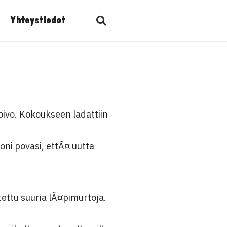
Yhteystiedot
ivo. Kokoukseen ladattiin
ni povasi, ettÃ¤ uutta
ettu suuria lÃ¤pimurtoja.