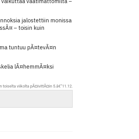
 vaikuttaa vaatimattomilta –
noksia jalostettiin monissa
Ã¤ – toisin kuin
Sama tuntuu pÃ¤tevÃ¤n
 askelia lÃ¤hemmÃ¤ksi
oiselta viikolta pÃ¤ivittÃ¤in 5.â€“11.12.