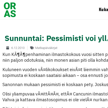
Kuka
Sunnuntai: Pessimisti voi yl
6.12.2010
Matkapäiväkirjat
Kun KÃ¶Ã¶penhaminan ilmastokokous vuosi sitten pÃ¤
niin paljon odotuksia, niin monen asian piti olla kohda
Kuluneen vuoden vÃ¤likokoukset eivÃ¤t liiemmin vah
sopimusta ei koskaan saataisi aikaan – osa ennusti
Sanonnan mukaan pessimisti ei koskaan pety. Joskus
Olisi yliampuvaa vÃ¤ittÃ¤Ã¤, ettÃ¤ Cancunin ilmasto
Vahva ja kattava ilmastosopimus ei ole vielÃ¤ nurkan