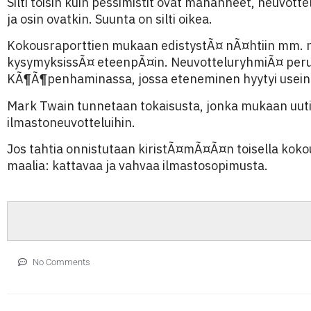
Silti toisin kuin pessimistit ovat mananneet, neuvot
ja osin ovatkin. Suunta on silti oikea.
Kokousraporttien mukaan edistystÃ¤ nÃ¤htiin mm. ra
kysymyksissÃ¤ eteenpÃ¤in. NeuvotteluryhmiÃ¤ peru
KÃ¶Ã¶penhaminassa, jossa eteneminen hyytyi usein k
Mark Twain tunnetaan tokaisusta, jonka mukaan uuti
ilmastoneuvotteluihin.
Jos tahtia onnistutaan kiristÃ¤mÃ¤Ã¤n toisella koko
maalia: kattavaa ja vahvaa ilmastosopimusta.
No Comments