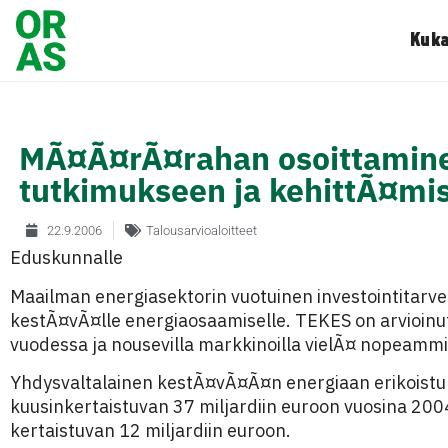
Kuka
MÃ¤Ã¤rÃ¤rahan osoittamine
tutkimukseen ja kehittÃ¤mi
22.9.2006
Talousarvioaloitteet
Eduskunnalle
Maailman energiasektorin vuotuinen investointitarve
kestÃ¤vÃ¤lle energiaosaamiselle. TEKES on arvioin
vuodessa ja nousevilla markkinoilla vielÃ¤ nopeammi
Yhdysvaltalainen kestÃ¤vÃ¤Ã¤n energiaan erikoistun
kuusinkertaistuvan 37 miljardiin euroon vuosina 20
kertaistuvan 12 miljardiin euroon.