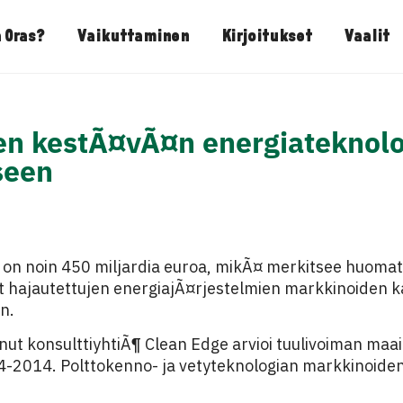
 Oras?
Vaikuttaminen
Kirjoitukset
Vaalit
n kestÃ¤vÃ¤n energiateknolo
seen
 on noin 450 miljardia euroa, mikÃ¤ merkitsee huomat
ut hajautettujen energiajÃ¤rjestelmien markkinoiden
n.
ut konsulttiyhtiÃ¶ Clean Edge arvioi tuulivoiman ma
04-2014. Polttokenno- ja vetyteknologian markkinoide