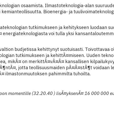
nologian osaamista. Ilmastoteknologia-alan suuruud
tai kemianteollisuutta. Bioenergia- ja tuulivoimateknol
teknologian tutkimukseen ja kehitykseen luodaan suo
energiateknologiasta voi tulla yksi kansantaloutemme
ion budjetissa kehittynyt suotuisasti. Toivottavaa ol
knologian tutkimukseen ja kehittÃ¤miseen. Uuden teknol
a, mikÃ¤ on merkittÃ¤vÃ¤Ã¤ kansallisen kilpailukyv
ntÃ¤, jotta teollisuusmaiden pÃ¤Ã¤stÃ¶t voidaan le
Ã¤ ilmastonmuutoksen pahimmilta tuhoilta.
ioon momentille (32.20.40 ) lisÃ¤yksenÃ¤ 16 000 000 