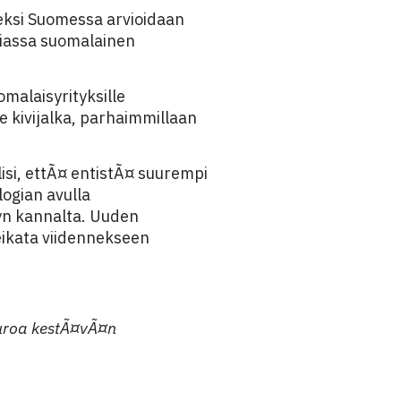
eksi Suomessa arvioidaan
ogiassa suomalainen
malaisyrityksille
 kivijalka, parhaimmillaan
isi, ettÃ¤ entistÃ¤ suurempi
ogian avulla
yn kannalta. Uuden
ikata viidennekseen
euroa kestÃ¤vÃ¤n