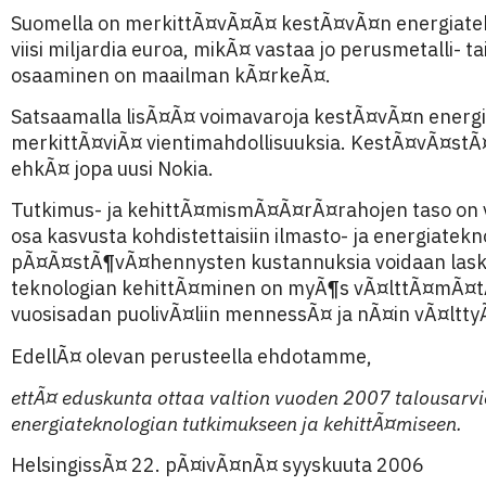
Suomella on merkittÃ¤vÃ¤Ã¤ kestÃ¤vÃ¤n energiatek
viisi miljardia euroa, mikÃ¤ vastaa jo perusmetalli- 
osaaminen on maailman kÃ¤rkeÃ¤.
Satsaamalla lisÃ¤Ã¤ voimavaroja kestÃ¤vÃ¤n energia
merkittÃ¤viÃ¤ vientimahdollisuuksia. KestÃ¤vÃ¤stÃ¤ 
ehkÃ¤ jopa uusi Nokia.
Tutkimus- ja kehittÃ¤mismÃ¤Ã¤rÃ¤rahojen taso on valt
osa kasvusta kohdistettaisiin ilmasto- ja energiate
pÃ¤Ã¤stÃ¶vÃ¤hennysten kustannuksia voidaan laske
teknologian kehittÃ¤minen on myÃ¶s vÃ¤lttÃ¤mÃ¤tÃ¶
vuosisadan puolivÃ¤liin mennessÃ¤ ja nÃ¤in vÃ¤ltty
EdellÃ¤ olevan perusteella ehdotamme,
ettÃ¤ eduskunta ottaa valtion vuoden 2007 talousarv
energiateknologian tutkimukseen ja kehittÃ¤miseen.
HelsingissÃ¤ 22. pÃ¤ivÃ¤nÃ¤ syyskuuta 2006