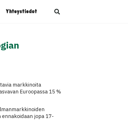
Yhteystiedot
gian
tavia markkinoita
 kasvavan Euroopassa 15 %
ailmanmarkkinoiden
n ennakoidaan jopa 17-