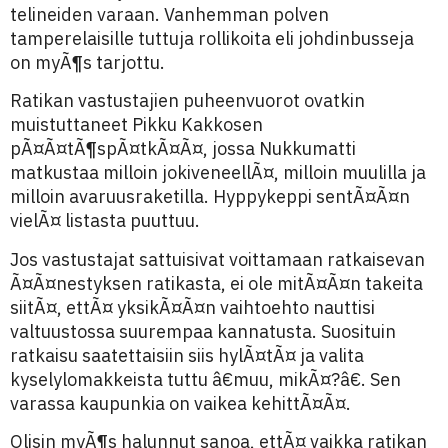
telineiden varaan. Vanhemman polven
tamperelaisille tuttuja rollikoita eli johdinbusseja
on myÃ¶s tarjottu.
Ratikan vastustajien puheenvuorot ovatkin
muistuttaneet Pikku Kakkosen
pÃ¤Ã¤tÃ¶spÃ¤tkÃ¤Ã¤, jossa Nukkumatti
matkustaa milloin jokiveneellÃ¤, milloin muulilla ja
milloin avaruusraketilla. Hyppykeppi sentÃ¤Ã¤n
vielÃ¤ listasta puuttuu.
Jos vastustajat sattuisivat voittamaan ratkaisevan
Ã¤Ã¤nestyksen ratikasta, ei ole mitÃ¤Ã¤n takeita
siitÃ¤, ettÃ¤ yksikÃ¤Ã¤n vaihtoehto nauttisi
valtuustossa suurempaa kannatusta. Suosituin
ratkaisu saatettaisiin siis hylÃ¤tÃ¤ ja valita
kyselylomakkeista tuttu â€muu, mikÃ¤?â€. Sen
varassa kaupunkia on vaikea kehittÃ¤Ã¤.
Olisin myÃ¶s halunnut sanoa, ettÃ¤ vaikka ratikan