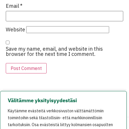
Email
*
Website
Save my name, email, and website in this
browser for the next time I comment.
Välitämme yksityisyydestäsi
EDELLINEN
SEURAAVA
Käytämme evästeitä verkkosivuston välttämättömiin
Lokakuu on toivoa täynnä
Kuukausi Trumpin voitosta
toimintoihin sekä tilastollisiin- että markkinoinnillisiin
tarkoituksiin. Osa evästeistä liittyy kolmansien osapuolten