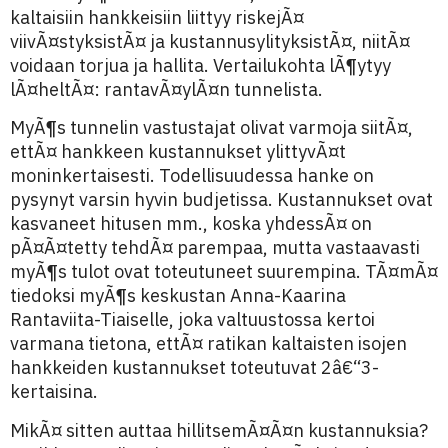
kaltaisiin hankkeisiin liittyy riskejÃ¤
viivÃ¤styksistÃ¤ ja kustannusylityksistÃ¤, niitÃ¤
voidaan torjua ja hallita. Vertailukohta lÃ¶ytyy
lÃ¤heltÃ¤: rantavÃ¤ylÃ¤n tunnelista.
MyÃ¶s tunnelin vastustajat olivat varmoja siitÃ¤,
ettÃ¤ hankkeen kustannukset ylittyvÃ¤t
moninkertaisesti. Todellisuudessa hanke on
pysynyt varsin hyvin budjetissa. Kustannukset ovat
kasvaneet hitusen mm., koska yhdessÃ¤ on
pÃ¤Ã¤tetty tehdÃ¤ parempaa, mutta vastaavasti
myÃ¶s tulot ovat toteutuneet suurempina. TÃ¤mÃ¤
tiedoksi myÃ¶s keskustan Anna-Kaarina
Rantaviita-Tiaiselle, joka valtuustossa kertoi
varmana tietona, ettÃ¤ ratikan kaltaisten isojen
hankkeiden kustannukset toteutuvat 2â€“3-
kertaisina.
MikÃ¤ sitten auttaa hillitsemÃ¤Ã¤n kustannuksia?