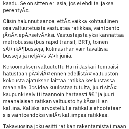
kaadu. Se on sitten eri asia, jos ei ehdi tai jaksa
perehtyÃ¤.
Olisin halunnut sanoa, ettÃ¤ vaikka kohtuullinen
osa valtuutetuista vastustaa ratikkaa, vaihtoehto
jÃ¤Ã¤ epÃ¤selvÃ¤ksi. Vastustajista yksi kannattaa
metrobussia (bus rapid transit, BRT), toinen
sÃ¤hkÃ¶busseja, kolmas ihan vain tavallisia
busseja ja neljÃ¤s lÃ¤hijunia.
Kokoomuksen valtuutettu Harri Jaskari tempaisi
hatustaan pÃ¤iviÃ¤ ennen edellistÃ¤ valtuuston
kokousta ajatuksen laittaa ratikka keskustassa
maan alle. Jos idea kuulostaa tutulta, juuri sitÃ¤
kaupunki selvitti taannoin hartaasti â€“ ja juuri
maanalaisen ratikan valtuusto hylkÃ¤si liian
kalliina. Kalliiksi arvostellulle ratikalle ehdotetaan
siis vaihtoehdoksi vielÃ¤ kalliimpaa ratikkaa.
Takavuosina joku esitti ratikan rakentamista ilmaan