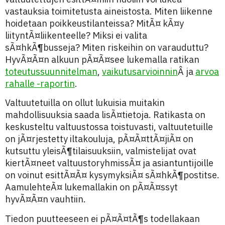
vastauksia toimitetusta aineistosta. Miten liikenne
hoidetaan poikkeustilanteissa? MitÃ¤ kÃ¤y
liityntÃ¤liikenteelle? Miksi ei valita
sÃ¤hkÃ¶busseja? Miten riskeihin on varauduttu?
HyvÃ¤Ã¤n alkuun pÃ¤Ã¤see lukemalla ratikan
toteutussuunnitelman
,
vaikutusarvioinnin
Â ja
arvoa
rahalle -raportin
.
Valtuutetuilla on ollut lukuisia muitakin
mahdollisuuksia saada lisÃ¤tietoja. Ratikasta on
keskusteltu valtuustossa toistuvasti, valtuutetuille
on jÃ¤rjestetty iltakouluja, pÃ¤Ã¤ttÃ¤jiÃ¤ on
kutsuttu yleisÃ¶tilaisuuksiin, valmistelijat ovat
kiertÃ¤neet valtuustoryhmissÃ¤ ja asiantuntijoille
on voinut esittÃ¤Ã¤ kysymyksiÃ¤ sÃ¤hkÃ¶postitse.
AamulehteÃ¤ lukemallakin on pÃ¤Ã¤ssyt
hyvÃ¤Ã¤n vauhtiin.
Tiedon puutteeseen ei pÃ¤Ã¤tÃ¶s todellakaan