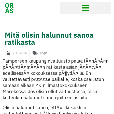
Mitä olisin halunnut sanoa
ratikasta
7.11.2016
Blogit
Tampereen kaupunginvaltuusto palaa tÃ¤nÃ¤Ã¤n
pÃ¤Ã¤ttÃ¤mÃ¤Ã¤n ratikasta asian jÃ¤Ã¤tyÃ¤
edellisessÃ¤ kokouksessa pÃ¶ydÃ¤lle. En
valitettavasti pÃ¤Ã¤se paikalle, koska osallistun
samaan aikaan YK:n ilmastokokoukseen
Marokossa. Jos olisin ollut valtuustossa, olisin
kuitenkin halunnut sanoa joitakin asioita.
Olisin halunnut sanoa, ettÃ¤ liki kaikkiin
valtuutettujen esittÃ¤miin huoliin voi lukea