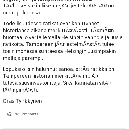
TÃ¤llaisessakin liikennejÃ¤rjestelmÃ¤ssÃ¤ on
omat pulmansa.
Todellisuudessa ratikat ovat kehittyneet
historiansa aikana merkittÃ¤vÃ¤sti. TÃ¤mÃ¤n
huomaa jo vertailemalla Helsingin vanhoja ja uusia
ratikoita. Tampereen jÃ¤rjestelmÃ¤stÃ¤ tulee
tosin monessa suhteessa Helsingin uusimpiakin
malleja parempi.
Lopuksi olisin halunnut sanoa, ettÃ¤ ratikka on
Tampereen historian merkittÃ¤vimpiÃ¤
tulevaisuusinvestointeja. Siksi kannatan sitÃ¤
lÃ¤mpimÃ¤sti.
Oras Tynkkynen
No Comments