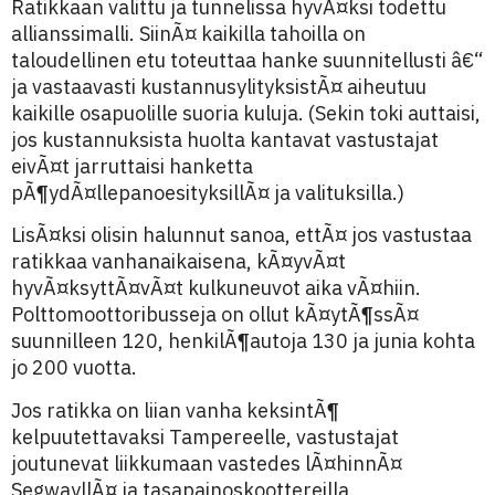
Ratikkaan valittu ja tunnelissa hyvÃ¤ksi todettu
allianssimalli. SiinÃ¤ kaikilla tahoilla on
taloudellinen etu toteuttaa hanke suunnitellusti â€“
ja vastaavasti kustannusylityksistÃ¤ aiheutuu
kaikille osapuolille suoria kuluja. (Sekin toki auttaisi,
jos kustannuksista huolta kantavat vastustajat
eivÃ¤t jarruttaisi hanketta
pÃ¶ydÃ¤llepanoesityksillÃ¤ ja valituksilla.)
LisÃ¤ksi olisin halunnut sanoa, ettÃ¤ jos vastustaa
ratikkaa vanhanaikaisena, kÃ¤yvÃ¤t
hyvÃ¤ksyttÃ¤vÃ¤t kulkuneuvot aika vÃ¤hiin.
Polttomoottoribusseja on ollut kÃ¤ytÃ¶ssÃ¤
suunnilleen 120, henkilÃ¶autoja 130 ja junia kohta
jo 200 vuotta.
Jos ratikka on liian vanha keksintÃ¶
kelpuutettavaksi Tampereelle, vastustajat
joutunevat liikkumaan vastedes lÃ¤hinnÃ¤
SegwayllÃ¤ ja tasapainoskoottereilla.