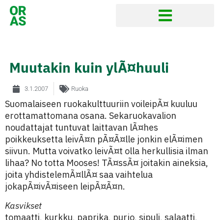
Muutakin kuin ylÃ¤huuli
3.1.2007
Ruoka
Suomalaiseen ruokakulttuuriin voileipÃ¤ kuuluu
erottamattomana osana. Sekaruokavalion
noudattajat tuntuvat laittavan lÃ¤hes
poikkeuksetta leivÃ¤n pÃ¤Ã¤lle jonkin elÃ¤imen
siivun. Mutta voivatko leivÃ¤t olla herkullisia ilman
lihaa? No totta Mooses! TÃ¤ssÃ¤ joitakin aineksia,
joita yhdistelemÃ¤llÃ¤ saa vaihtelua
jokapÃ¤ivÃ¤iseen leipÃ¤Ã¤n.
Kasvikset
tomaatti, kurkku, paprika, purjo, sipuli, salaatti,