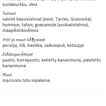
suolakurkku, oliivi
Tahnat
valmiit kasvistahnat (esim. Tartex, Granovita),
hummus, tahini, guacamole (avokadotahna),
maapÃ¤hkinÃ¤voi
Yrtit ja muut hÃ¶ysteet
persilja, tilli, basilika, valkosipuli, ketsuppi
ElÃ¤inperÃ¤iset
juusto, tuorejuusto, keitetty kananmuna, paistettu
kananmuna
Muut
marinoitu tofu viipaleina