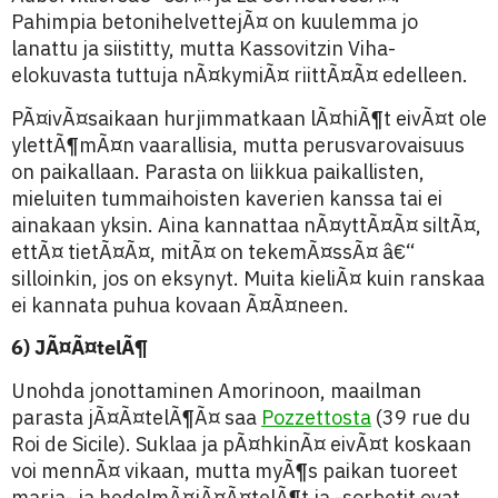
Pahimpia betonihelvettejÃ¤ on kuulemma jo
lanattu ja siistitty, mutta Kassovitzin Viha-
elokuvasta tuttuja nÃ¤kymiÃ¤ riittÃ¤Ã¤ edelleen.
PÃ¤ivÃ¤saikaan hurjimmatkaan lÃ¤hiÃ¶t eivÃ¤t ole
ylettÃ¶mÃ¤n vaarallisia, mutta perusvarovaisuus
on paikallaan. Parasta on liikkua paikallisten,
mieluiten tummaihoisten kaverien kanssa tai ei
ainakaan yksin. Aina kannattaa nÃ¤yttÃ¤Ã¤ siltÃ¤,
ettÃ¤ tietÃ¤Ã¤, mitÃ¤ on tekemÃ¤ssÃ¤ â€“
silloinkin, jos on eksynyt. Muita kieliÃ¤ kuin ranskaa
ei kannata puhua kovaan Ã¤Ã¤neen.
6) JÃ¤Ã¤telÃ¶
Unohda jonottaminen Amorinoon, maailman
parasta jÃ¤Ã¤telÃ¶Ã¤ saa
Pozzettosta
(39 rue du
Roi de Sicile). Suklaa ja pÃ¤hkinÃ¤ eivÃ¤t koskaan
voi mennÃ¤ vikaan, mutta myÃ¶s paikan tuoreet
marja- ja hedelmÃ¤jÃ¤Ã¤telÃ¶t ja -sorbetit ovat