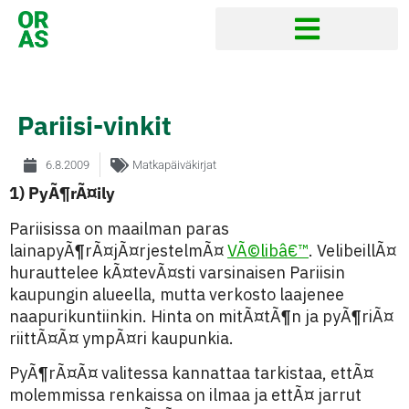
Pariisi-vinkit
6.8.2009
Matkapäiväkirjat
1) PyÃ¶rÃ¤ily
Pariisissa on maailman paras
lainapyÃ¶rÃ¤jÃ¤rjestelmÃ¤
VÃ©libâ€™
. VelibeillÃ¤
hurauttelee kÃ¤tevÃ¤sti varsinaisen Pariisin
kaupungin alueella, mutta verkosto laajenee
naapurikuntiinkin. Hinta on mitÃ¤tÃ¶n ja pyÃ¶riÃ¤
riittÃ¤Ã¤ ympÃ¤ri kaupunkia.
PyÃ¶rÃ¤Ã¤ valitessa kannattaa tarkistaa, ettÃ¤
molemmissa renkaissa on ilmaa ja ettÃ¤ jarrut