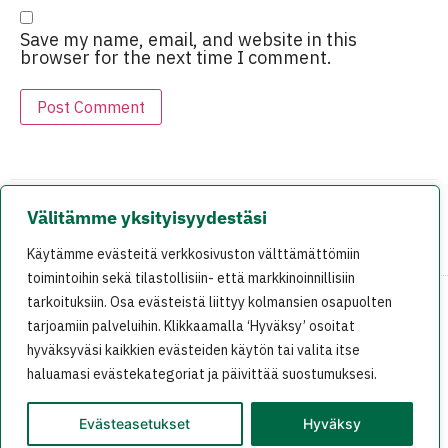
Save my name, email, and website in this
browser for the next time I comment.
Välitämme yksityisyydestäsi
EDELLINEN
SEURAAVA
Käytämme evästeitä verkkosivuston välttämättömiin
Ke: Konferenssi pÃ¤Ã¤ttyy hyviin kÃ¤ytÃ¤nteisiin
VihreÃ¤ blogi: PyÃ¶rÃ¤ilyn renessanssi
toimintoihin sekä tilastollisiin- että markkinoinnillisiin
tarkoituksiin. Osa evästeistä liittyy kolmansien osapuolten
tarjoamiin palveluihin. Klikkaamalla ‘Hyväksy’ osoitat
På svenska
In English
hyväksyväsi kaikkien evästeiden käytön tai valita itse
haluamasi evästekategoriat ja päivittää suostumuksesi.
Evästeasetukset
Hyväksy
Oras Tynkkynen 2025