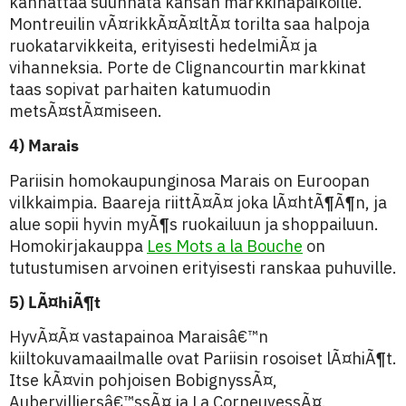
kannattaa suunnata kansan markkinapaikoille.
Montreuilin vÃ¤rikkÃ¤Ã¤ltÃ¤ torilta saa halpoja
ruokatarvikkeita, erityisesti hedelmiÃ¤ ja
vihanneksia. Porte de Clignancourtin markkinat
taas sopivat parhaiten katumuodin
metsÃ¤stÃ¤miseen.
4) Marais
Pariisin homokaupunginosa Marais on Euroopan
vilkkaimpia. Baareja riittÃ¤Ã¤ joka lÃ¤htÃ¶Ã¶n, ja
alue sopii hyvin myÃ¶s ruokailuun ja shoppailuun.
Homokirjakauppa
Les Mots a la Bouche
on
tutustumisen arvoinen erityisesti ranskaa puhuville.
5) LÃ¤hiÃ¶t
HyvÃ¤Ã¤ vastapainoa Maraisâ€™n
kiiltokuvamaailmalle ovat Pariisin rosoiset lÃ¤hiÃ¶t.
Itse kÃ¤vin pohjoisen BobignyssÃ¤,
Aubervilliersâ€™ssÃ¤ ja La CorneuvessÃ¤.