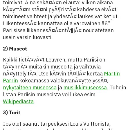
toimivat. Aina sekÃ¤Ã¤n ei auta: viikon aikana
kÃ¤yttÃ¤mistÃ¤ni pyÃ¶ristÃ¤ kahdessa eivÃ¤t
toimineet vaihteet ja yhdestÃ¤ laukesivat ketjut.
LiikenteessÃ¤ kannattaa olla varovainen â€“
Pariisissa liikennesÃ¤Ã¤ntÃ¶jÃ¤ noudatetaan
usein varsin luovasti.
2) Museot
Kaikki tietÃ¤vÃ¤t Louvren, mutta Pariisi on
tÃ¤ynnÃ¤ muitakin museoita ja vaihtuvia
nÃ¤yttelyitÃ¤. Itse kÃ¤vin tÃ¤llÃ¤ kertaa
Martin
Parrin
kokoamassa valokuvanÃ¤yttelyssÃ¤,
nykytaiteen museossa
ja
musiikkimuseossa
. Tuhdin
listan Pariisin museoista voi lukea esim.
Wikipediasta
.
3) Torit
Jos olet saanut tarpeeksesi Louis Vuittonista,