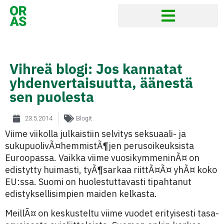
Vihreä blogi: Jos kannatat
yhdenvertaisuutta, äänestä
sen puolesta
23.5.2014
Blogit
Viime viikolla julkaistiin selvitys seksuaali- ja
sukupuolivÃ¤hemmistÃ¶jen perusoikeuksista
Euroopassa. Vaikka viime vuosikymmeninÃ¤ on
edistytty huimasti, tyÃ¶sarkaa riittÃ¤Ã¤ yhÃ¤ koko
EU:ssa. Suomi on huolestuttavasti tipahtanut
edistyksellisimpien maiden kelkasta.
MeillÃ¤ on keskusteltu viime vuodet erityisesti tasa-