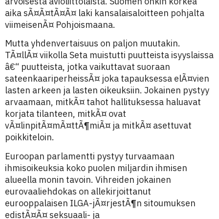
arvoisesta avioliittolaista. Suomen onkin korkea
aika sÃ¤Ã¤tÃ¤Ã¤ laki kansalaisaloitteen pohjalta
viimeisenÃ¤ Pohjoismaana.
Mutta yhdenvertaisuus on paljon muutakin.
TÃ¤llÃ¤ viikolla Seta muistutti puutteista isyyslaissa
â€“ puutteista, jotka vaikuttavat suoraan
sateenkaariperheissÃ¤ joka tapauksessa elÃ¤vien
lasten arkeen ja lasten oikeuksiin. Jokainen pystyy
arvaamaan, mitkÃ¤ tahot hallituksessa haluavat
korjata tilanteen, mitkÃ¤ ovat
vÃ¤linpitÃ¤mÃ¤ttÃ¶miÃ¤ ja mitkÃ¤ asettuvat
poikkiteloin.
Euroopan parlamentti pystyy turvaamaan
ihmisoikeuksia koko puolen miljardin ihmisen
alueella monin tavoin. Vihreiden jokainen
eurovaaliehdokas on allekirjoittanut
eurooppalaisen ILGA-jÃ¤rjestÃ¶n sitoumuksen
edistÃ¤Ã¤ seksuaali- ja