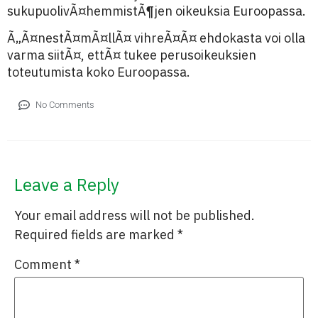
sukupuolivÃ¤hemmistÃ¶jen oikeuksia Euroopassa.
Ã„Ã¤nestÃ¤mÃ¤llÃ¤ vihreÃ¤Ã¤ ehdokasta voi olla
varma siitÃ¤, ettÃ¤ tukee perusoikeuksien
toteutumista koko Euroopassa.
No Comments
Leave a Reply
Your email address will not be published.
Required fields are marked
*
Comment
*