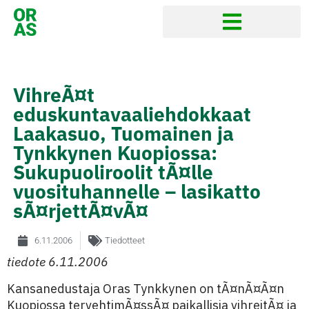
VihreÃ¤t
eduskuntavaaliehdokkaat
Laakasuo, Tuomainen ja
Tynkkynen Kuopiossa:
Sukupuoliroolit tÃ¤lle
vuosituhannelle – lasikatto
sÃ¤rjettÃ¤vÃ¤
6.11.2006
Tiedotteet
tiedote 6.11.2006
Kansanedustaja Oras Tynkkynen on tÃ¤nÃ¤Ã¤n
Kuopiossa tervehtimÃ¤ssÃ¤ paikallisia vihreitÃ¤ ja