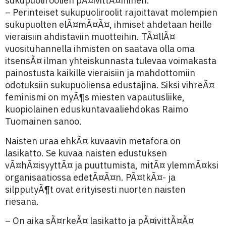
sukupuoliroolien pÃ¤ivittÃ¤minen.
– Perinteiset sukupuoliroolit rajoittavat molempien
sukupuolten elÃ¤mÃ¤Ã¤, ihmiset ahdetaan heille
vieraisiin ahdistaviin muotteihin. TÃ¤llÃ¤
vuosituhannella ihmisten on saatava olla oma
itsensÃ¤ ilman yhteiskunnasta tulevaa voimakasta
painostusta kaikille vieraisiin ja mahdottomiin
odotuksiin sukupuoliensa edustajina. Siksi vihreÃ¤
feminismi on myÃ¶s miesten vapautusliike,
kuopiolainen eduskuntavaaliehdokas Raimo
Tuomainen sanoo.
Naisten uraa ehkÃ¤ kuvaavin metafora on
lasikatto. Se kuvaa naisten edustuksen
vÃ¤hÃ¤isyyttÃ¤ ja puuttumista, mitÃ¤ ylemmÃ¤ksi
organisaatiossa edetÃ¤Ã¤n. PÃ¤tkÃ¤- ja
silpputyÃ¶t ovat erityisesti nuorten naisten
riesana.
– On aika sÃ¤rkeÃ¤ lasikatto ja pÃ¤ivittÃ¤Ã¤