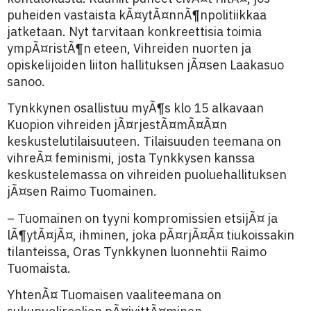
puheiden vastaista kÃ¤ytÃ¤nnÃ¶npolitiikkaa
jatketaan. Nyt tarvitaan konkreettisia toimia
ympÃ¤ristÃ¶n eteen, Vihreiden nuorten ja
opiskelijoiden liiton hallituksen jÃ¤sen Laakasuo
sanoo.
Tynkkynen osallistuu myÃ¶s klo 15 alkavaan
Kuopion vihreiden jÃ¤rjestÃ¤mÃ¤Ã¤n
keskustelutilaisuuteen. Tilaisuuden teemana on
vihreÃ¤ feminismi, josta Tynkkysen kanssa
keskustelemassa on vihreiden puoluehallituksen
jÃ¤sen Raimo Tuomainen.
– Tuomainen on tyyni kompromissien etsijÃ¤ ja
lÃ¶ytÃ¤jÃ¤, ihminen, joka pÃ¤rjÃ¤Ã¤ tiukoissakin
tilanteissa, Oras Tynkkynen luonnehtii Raimo
Tuomaista.
YhtenÃ¤ Tuomaisen vaaliteemana on