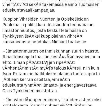
vihertÃ¤viÃ¤ sekÃ¤ tukemassa Raimo Tuomaisen
eduskuntavaalikampanjaa.
Kuopion Vihreiden Nuorten ja Opiskelijoiden
Punkkua ja politiikkaa -tilaisuuden teemana on
ilmastonmuutos, josta keskustelemassa on
Tynkkysen lisÃ¤ksi kuopiolainen vihreÃ¤
kansanedustajaehdokas Michael Laakasuo.
– Ilmastonmuutos on ihmiskunnan suurin haaste.
Ilmastonsuojelu taas on kestÃ¤vÃ¤n hyvinvoinnin
ehto. Ilman pÃ¤Ã¤stÃ¶jen ripeÃ¤Ã¤
vÃ¤hentÃ¤mistÃ¤ myÃ¶s talous kÃ¤rsii, niin kuin
Ison-Britannian hallituksen tilaama tuore raportti
jÃ¤lleen kerran osoittaa, vihreÃ¤n
eduskuntaryhmÃ¤n ilmasto- ja energiavastaava
Oras Tynkkynen muistuttaa.
– Ilmaston lÃ¤mpeneminen yli kahden asteen olisi
kohtalokasta. Kauniit puheet eivÃ¤t riitÃ¤, jos