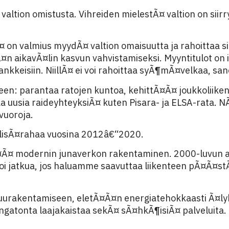
 valtion omistusta. Vihreiden mielestÃ¤ valtion on sii
 on valmius myydÃ¤ valtion omaisuutta ja rahoittaa si
n aikavÃ¤lin kasvun vahvistamiseksi. Myyntitulot on i
nkkeisiin. NiillÃ¤ ei voi rahoittaa syÃ¶mÃ¤velkaa, sano
seen: parantaa ratojen kuntoa, kehittÃ¤Ã¤ joukkoliike
a uusia raideyhteyksiÃ¤ kuten Pisara- ja ELSA-rata. N
vuoroja.
oa lisÃ¤rahaa vuosina 2012â€“2020.
tÃ¤Ã¤ modernin junaverkon rakentaminen. 2000-luvun
i jatkua, jos haluamme saavuttaa liikenteen pÃ¤Ã¤stÃ
puurakentamiseen, eletÃ¤Ã¤n energiatehokkaasti Ã¤
gatonta laajakaistaa sekÃ¤ sÃ¤hkÃ¶isiÃ¤ palveluita.