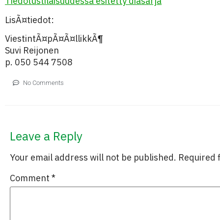
Tiedotustilaisuudessa esitetty diasarja
LisÃ¤tiedot:
ViestintÃ¤pÃ¤Ã¤llikkÃ¶
Suvi Reijonen
p. 050 544 7508
No Comments
Leave a Reply
Your email address will not be published.
Required 
Comment
*