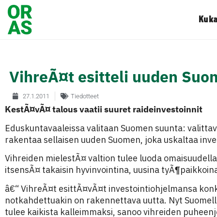
Kuka
VihreÃ¤t esitteli uuden Suo
27.1.2011
Tiedotteet
KestÃ¤vÃ¤ talous vaatii suuret raideinvestoinnit
Eduskuntavaaleissa valitaan Suomen suunta: valitta
rakentaa sellaisen uuden Suomen, joka uskaltaa inve
Vihreiden mielestÃ¤ valtion tulee luoda omaisuudella
itsensÃ¤ takaisin hyvinvointina, uusina tyÃ¶paikkoina
â€“ VihreÃ¤t esittÃ¤vÃ¤t investointiohjelmansa kon
notkahdettuakin on rakennettava uutta. Nyt Suomell
tulee kaikista kalleimmaksi, sanoo vihreiden puheen