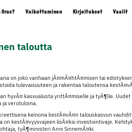
 Oras?
Vaikuttaminen
Kirjoitukset
Vaalit
men taloutta
vana on joko vanhaan jÃ¤mÃ¤htÃ¤misen tai edistyksen 
stoida tulevaisuuteen ja rakentaa taloutensa kestÃ¤vÃ
an hyvÃ¤ kasvualusta yrittÃ¤miselle ja tyÃ¶lle. Uudet
 ja verotuloina.
kreettisena keinona kestÃ¤vÃ¤n talouskasvun vauhdit
a on kestÃ¤vyysvajeen lisÃ¤ksi investointivaje. Kehi
johtaja, tyÃ¶ministeri Anni SinnemÃ¤ki.