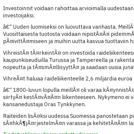
Investoinnit voidaan rahoittaa arvioimalla uudestaan
investoijaksi.
â€“ Uuden luomiseksi on luovuttava vanhasta. MeillÃ¤
Vuosittaisesta tuotosta voidaan nipistÃ¤Ã¤ pidemmÃ¤
pÃ¤ivittÃ¤miseen ja muihin uutta kasvua tuottaviin ha
VihreistÃ¤ tÃ¤rkeintÃ¤ on investoida raideliikentee
kaupunkiseuduilla Turussa ja Tampereella ja rakenta
nopeutta ja tÃ¤smÃ¤llisyyttÃ¤ ja saadaan uusia juna
VihreÃ¤t haluaa raideliikenteelle 2,6 miljardia eur
â€“ 1800-luvun lopulla meillÃ¤ oli varaa kÃ¤ynnis
siirtyÃ¤ kestÃ¤vÃ¤Ã¤n liikenteeseen. Nykymeno ei vo
kansanedustaja Oras Tynkkynen.
Raiteiden lisÃ¤ksi uudessa Suomessa panostetaan 
sÃ¤hkÃ¶jÃ¤rjestelmÃ¤n varassa ja kehitetÃ¤Ã¤n lan