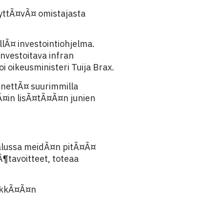
rryttÃ¤vÃ¤ omistajasta
llÃ¤ investointiohjelma.
nvestoitava infran
i oikeusministeri Tuija Brax.
nnettÃ¤ suurimmilla
Ã¤in lisÃ¤tÃ¤Ã¤n junien
 alussa meidÃ¤n pitÃ¤Ã¤
¶tavoitteet, toteaa
lykkÃ¤Ã¤n