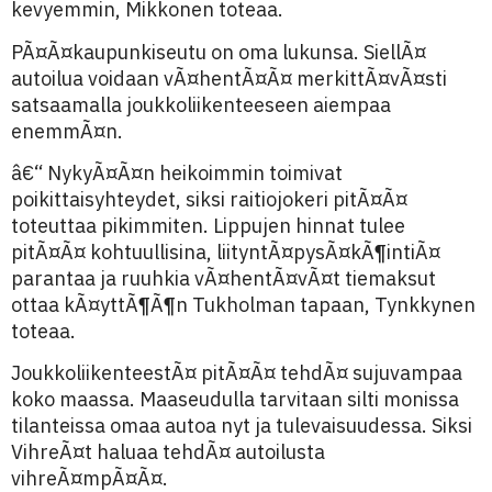
kevyemmin, Mikkonen toteaa.
PÃ¤Ã¤kaupunkiseutu on oma lukunsa. SiellÃ¤
autoilua voidaan vÃ¤hentÃ¤Ã¤ merkittÃ¤vÃ¤sti
satsaamalla joukkoliikenteeseen aiempaa
enemmÃ¤n.
â€“ NykyÃ¤Ã¤n heikoimmin toimivat
poikittaisyhteydet, siksi raitiojokeri pitÃ¤Ã¤
toteuttaa pikimmiten. Lippujen hinnat tulee
pitÃ¤Ã¤ kohtuullisina, liityntÃ¤pysÃ¤kÃ¶intiÃ¤
parantaa ja ruuhkia vÃ¤hentÃ¤vÃ¤t tiemaksut
ottaa kÃ¤yttÃ¶Ã¶n Tukholman tapaan, Tynkkynen
toteaa.
JoukkoliikenteestÃ¤ pitÃ¤Ã¤ tehdÃ¤ sujuvampaa
koko maassa. Maaseudulla tarvitaan silti monissa
tilanteissa omaa autoa nyt ja tulevaisuudessa. Siksi
VihreÃ¤t haluaa tehdÃ¤ autoilusta
vihreÃ¤mpÃ¤Ã¤.