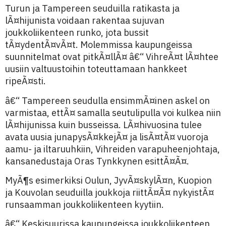
Turun ja Tampereen seuduilla ratikasta ja
lÃ¤hijunista voidaan rakentaa sujuvan
joukkoliikenteen runko, jota bussit
tÃ¤ydentÃ¤vÃ¤t. Molemmissa kaupungeissa
suunnitelmat ovat pitkÃ¤llÃ¤ â€“ VihreÃ¤t lÃ¤htee
uusiin valtuustoihin toteuttamaan hankkeet
ripeÃ¤sti.
â€“ Tampereen seudulla ensimmÃ¤inen askel on
varmistaa, ettÃ¤ samalla seutulipulla voi kulkea niin
lÃ¤hijunissa kuin busseissa. LÃ¤hivuosina tulee
avata uusia junapysÃ¤kkejÃ¤ ja lisÃ¤tÃ¤ vuoroja
aamu- ja iltaruuhkiin, Vihreiden varapuheenjohtaja,
kansanedustaja Oras Tynkkynen esittÃ¤Ã¤.
MyÃ¶s esimerkiksi Oulun, JyvÃ¤skylÃ¤n, Kuopion
ja Kouvolan seuduilla joukkoja riittÃ¤Ã¤ nykyistÃ¤
runsaamman joukkoliikenteen kyytiin.
â€“ Keskisuurissa kaupungeissa joukkoliikenteen