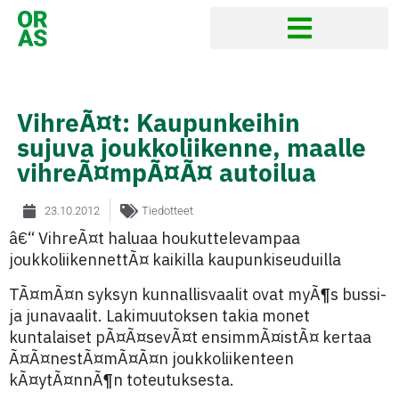
VihreÃ¤t: Kaupunkeihin
sujuva joukkoliikenne, maalle
vihreÃ¤mpÃ¤Ã¤ autoilua
23.10.2012
Tiedotteet
â€“ VihreÃ¤t haluaa houkuttelevampaa
joukkoliikennettÃ¤ kaikilla kaupunkiseuduilla
TÃ¤mÃ¤n syksyn kunnallisvaalit ovat myÃ¶s bussi-
ja junavaalit. Lakimuutoksen takia monet
kuntalaiset pÃ¤Ã¤sevÃ¤t ensimmÃ¤istÃ¤ kertaa
Ã¤Ã¤nestÃ¤mÃ¤Ã¤n joukkoliikenteen
kÃ¤ytÃ¤nnÃ¶n toteutuksesta.