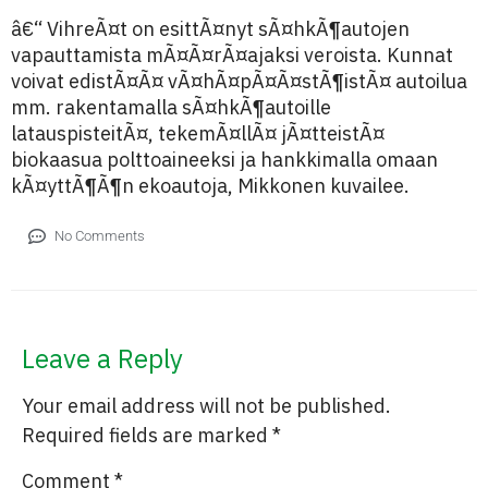
â€“ VihreÃ¤t on esittÃ¤nyt sÃ¤hkÃ¶autojen
vapauttamista mÃ¤Ã¤rÃ¤ajaksi veroista. Kunnat
voivat edistÃ¤Ã¤ vÃ¤hÃ¤pÃ¤Ã¤stÃ¶istÃ¤ autoilua
mm. rakentamalla sÃ¤hkÃ¶autoille
latauspisteitÃ¤, tekemÃ¤llÃ¤ jÃ¤tteistÃ¤
biokaasua polttoaineeksi ja hankkimalla omaan
kÃ¤yttÃ¶Ã¶n ekoautoja, Mikkonen kuvailee.
No Comments
Leave a Reply
Your email address will not be published.
Required fields are marked
*
Comment
*