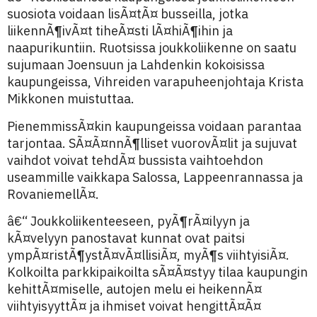
suosiota voidaan lisÃ¤tÃ¤ busseilla, jotka
liikennÃ¶ivÃ¤t tiheÃ¤sti lÃ¤hiÃ¶ihin ja
naapurikuntiin. Ruotsissa joukkoliikenne on saatu
sujumaan Joensuun ja Lahdenkin kokoisissa
kaupungeissa, Vihreiden varapuheenjohtaja Krista
Mikkonen muistuttaa.
PienemmissÃ¤kin kaupungeissa voidaan parantaa
tarjontaa. SÃ¤Ã¤nnÃ¶lliset vuorovÃ¤lit ja sujuvat
vaihdot voivat tehdÃ¤ bussista vaihtoehdon
useammille vaikkapa Salossa, Lappeenrannassa ja
RovaniemellÃ¤.
â€“ Joukkoliikenteeseen, pyÃ¶rÃ¤ilyyn ja
kÃ¤velyyn panostavat kunnat ovat paitsi
ympÃ¤ristÃ¶ystÃ¤vÃ¤llisiÃ¤, myÃ¶s viihtyisiÃ¤.
Kolkoilta parkkipaikoilta sÃ¤Ã¤styy tilaa kaupungin
kehittÃ¤miselle, autojen melu ei heikennÃ¤
viihtyisyyttÃ¤ ja ihmiset voivat hengittÃ¤Ã¤