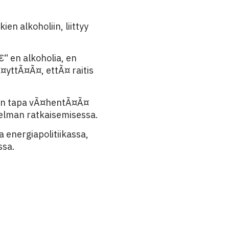
n alkoholiin, liittyy
€“ en alkoholia, en
¤yttÃ¤Ã¤, ettÃ¤ raitis
nen tapa vÃ¤hentÃ¤Ã¤
elman ratkaisemisessa.
a energiapolitiikassa,
ssa.