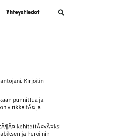
Yhteystiedot
antojani. Kirjoitin
kkaan punnittua ja
n virikkeitÃ¤ ja
ntÃ¶Ã¤ kehitettÃ¤vÃ¤ksi
abiksen ja heroiinin