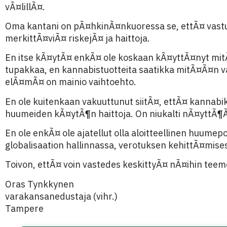
vÃ¤lillÃ¤.
Oma kantani on pÃ¤hkinÃ¤nkuoressa se, ettÃ¤ vastusta
merkittÃ¤viÃ¤ riskejÃ¤ ja haittoja.
En itse kÃ¤ytÃ¤ enkÃ¤ ole koskaan kÃ¤yttÃ¤nyt mitÃ¤Ã
tupakkaa, en kannabistuotteita saatikka mitÃ¤Ã¤n v
elÃ¤mÃ¤ on mainio vaihtoehto.
En ole kuitenkaan vakuuttunut siitÃ¤, ettÃ¤ kanna
huumeiden kÃ¤ytÃ¶n haittoja. On niukalti nÃ¤yttÃ¶
En ole enkÃ¤ ole ajatellut olla aloitteellinen huumepo
globalisaation hallinnassa, verotuksen kehittÃ¤mises
Toivon, ettÃ¤ voin vastedes keskittyÃ¤ nÃ¤ihin teem
Oras Tynkkynen
varakansanedustaja (vihr.)
Tampere