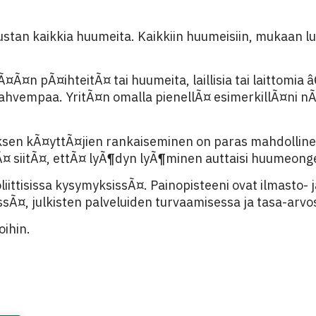
n kaikkia huumeita. Kaikkiin huumeisiin, mukaan lukie
¤n pÃ¤ihteitÃ¤ tai huumeita, laillisia tai laittomia â
ahvempaa. YritÃ¤n omalla pienellÃ¤ esimerkillÃ¤ni nÃ
biksen kÃ¤yttÃ¤jien rankaiseminen on paras mahdolli
Ã¤ siitÃ¤, ettÃ¤ lyÃ¶dyn lyÃ¶minen auttaisi huumeong
liittisissa kysymyksissÃ¤. Painopisteeni ovat ilmasto- j
sÃ¤, julkisten palveluiden turvaamisessa ja tasa-arvo
oihin.