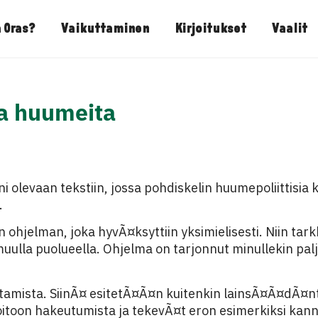
 Oras?
Vaikuttaminen
Kirjoitukset
Vaalit
ia huumeita
ni olevaan tekstiin, jossa pohdiskelin huumepoliittisia k
.
n ohjelman, joka hyvÃ¤ksyttiin yksimielisesti. Niin tar
lla puolueella. Ohjelma on tarjonnut minullekin paljo
tamista. SiinÃ¤ esitetÃ¤Ã¤n kuitenkin lainsÃ¤Ã¤dÃ¤
oitoon hakeutumista ja tekevÃ¤t eron esimerkiksi kann