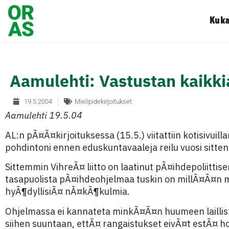
Kuka
Aamulehti: Vastustan kaikk
19.5.2004
Mielipidekirjoitukset
Aamulehti 19.5.04
AL:n pÃ¤Ã¤kirjoituksessa (15.5.) viitattiin kotisivuilla
pohdintoni ennen eduskuntavaaleja reilu vuosi sitten
Sittemmin VihreÃ¤ liitto on laatinut pÃ¤ihdepoliittise
tasapuolista pÃ¤ihdeohjelmaa tuskin on millÃ¤Ã¤n muu
hyÃ¶dyllisiÃ¤ nÃ¤kÃ¶kulmia.
Ohjelmassa ei kannateta minkÃ¤Ã¤n huumeen laillis
siihen suuntaan, ettÃ¤ rangaistukset eivÃ¤t estÃ¤ h