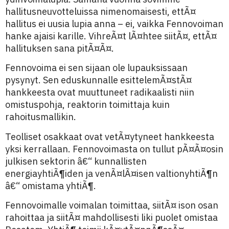
hallitusneuvotteluissa nimenomaisesti, ettÃ¤
hallitus ei uusia lupia anna – ei, vaikka Fennovoiman
hanke ajaisi karille. VihreÃ¤t lÃ¤htee siitÃ¤, ettÃ¤
hallituksen sana pitÃ¤Ã¤.
Fennovoima ei sen sijaan ole lupauksissaan
pysynyt. Sen eduskunnalle esittelemÃ¤stÃ¤
hankkeesta ovat muuttuneet radikaalisti niin
omistuspohja, reaktorin toimittaja kuin
rahoitusmallikin.
Teolliset osakkaat ovat vetÃ¤ytyneet hankkeesta
yksi kerrallaan. Fennovoimasta on tullut pÃ¤Ã¤osin
julkisen sektorin â€“ kunnallisten
energiayhtiÃ¶iden ja venÃ¤lÃ¤isen valtionyhtiÃ¶n
â€“ omistama yhtiÃ¶.
Fennovoimalle voimalan toimittaa, siitÃ¤ ison osan
rahoittaa ja siitÃ¤ mahdollisesti liki puolet omistaa