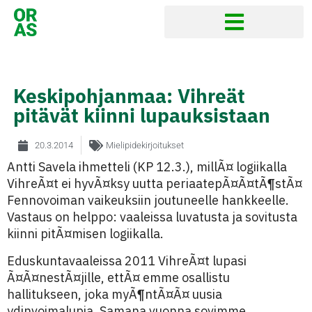
Keskipohjanmaa: Vihreät
pitävät kiinni lupauksistaan
20.3.2014
Mielipidekirjoitukset
Antti Savela ihmetteli (KP 12.3.), millÃ¤ logiikalla
VihreÃ¤t ei hyvÃ¤ksy uutta periaatepÃ¤Ã¤tÃ¶stÃ¤
Fennovoiman vaikeuksiin joutuneelle hankkeelle.
Vastaus on helppo: vaaleissa luvatusta ja sovitusta
kiinni pitÃ¤misen logiikalla.
Eduskuntavaaleissa 2011 VihreÃ¤t lupasi
Ã¤Ã¤nestÃ¤jille, ettÃ¤ emme osallistu
hallitukseen, joka myÃ¶ntÃ¤Ã¤ uusia
ydinvoimalupia. Samana vuonna sovimme