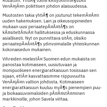
Rosatom. YhtiÃ¶ toimii kÃ¤ytÃ¤nnÃ¶ssÃ¤
VenÃ¤jÃ¤n poliittisen johdon alaisuudessa.
Muutosten takia yhtiÃ¶ on joutunut tekemÃ¤Ã¤n
uuden hakemuksen. Lain ja oikeusoppineiden
mukaan uusi periaatepÃ¤Ã¤tÃ¶s on
kÃ¤siteltÃ¤vÃ¤ hallituksessa ja eduskunnassa
asiallisesti. Nyt on punnittava sitÃ¤, olisiko
periaatepÃ¤Ã¤tÃ¶s ydinvoimalalle yhteiskunnan
kokonaisedun mukainen.
Vihreiden mielestÃ¤ Suomen edun mukaista on
panostaa kotimaiseen, uusiutuvaan ja
monipuoliseen energiaratkaisuun tosissaan sen
sijaan, ettÃ¤ kasvattaisimme riippuvuutta
VenÃ¤jÃ¤n valtion johdosta. Kotimaiseen
energiaratkaisuun kuuluu myÃ¶s pienempien puu-
ja biokaasuvoimaloiden pÃ¤Ã¤stÃ¤minen
markkinoille, johon Savela viittaa.