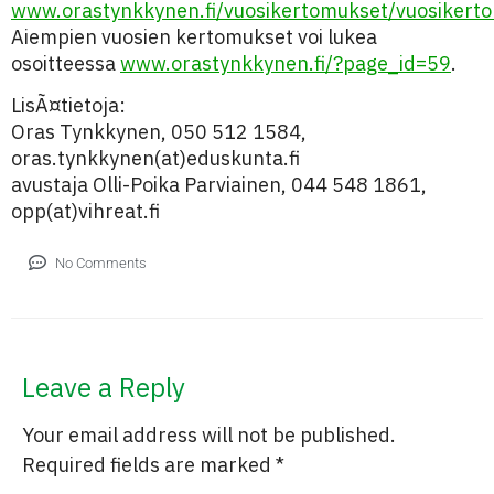
www.orastynkkynen.fi/vuosikertomukset/vuosikert
Aiempien vuosien kertomukset voi lukea
osoitteessa
www.orastynkkynen.fi/?page_id=59
.
LisÃ¤tietoja:
Oras Tynkkynen, 050 512 1584,
oras.tynkkynen(at)eduskunta.fi
avustaja Olli-Poika Parviainen, 044 548 1861,
opp(at)vihreat.fi
No Comments
Leave a Reply
Your email address will not be published.
Required fields are marked
*