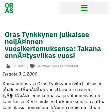
Oras Tynkkynen julkaisee
neljÃ¤nnen
vuosikertomuksensa: Takana
ennÃ¤tysvilkas vuosi
3.1.2008
Tiedotteet
,
Vuosikertomukset
Tiedote 3.1.2008
Kansanedustaja Oras Tynkkynen (vihr) julkaisee
jÃ¤lleen tÃ¤nÃ¤Ã¤n vuosittaisen koosteen
tyÃ¶stÃ¤Ã¤n eduskunnassa ja valtioneuvoston
kansliassa. Kertomuksen tarkoituksena on auttaa
kansalaisia arvioimaan hÃ¤nen onnistumistaan