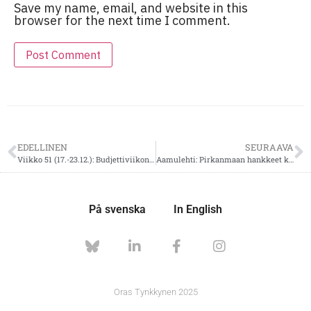
Save my name, email, and website in this
browser for the next time I comment.
EDELLINEN
SEURAAVA
Viikko 51 (17.-23.12.): Budjettiviikon jÃ¤lkeen tauolle
Aamulehti: Pirkanmaan hankkeet kyllÃ¤ etenevÃ¤t
På svenska
In English
Oras Tynkkynen 2025