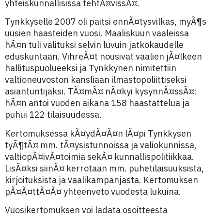
yhteiskunnallisissa tehtÃ¤vissÃ¤.
Tynkkyselle 2007 oli paitsi ennÃ¤tysvilkas, myÃ¶s
uusien haasteiden vuosi. Maaliskuun vaaleissa
hÃ¤n tuli valituksi selvin luvuin jatkokaudelle
eduskuntaan. VihreÃ¤t nousivat vaalien jÃ¤lkeen
hallituspuolueeksi ja Tynkkynen nimitettiin
valtioneuvoston kansliaan ilmastopoliittiseksi
asiantuntijaksi. TÃ¤mÃ¤ nÃ¤kyi kysynnÃ¤ssÃ¤:
hÃ¤n antoi vuoden aikana 158 haastattelua ja
puhui 122 tilaisuudessa.
Kertomuksessa kÃ¤ydÃ¤Ã¤n lÃ¤pi Tynkkysen
tyÃ¶tÃ¤ mm. tÃ¤ysistunnoissa ja valiokunnissa,
valtiopÃ¤ivÃ¤toimia sekÃ¤ kunnallispolitiikkaa.
LisÃ¤ksi siinÃ¤ kerrotaan mm. puhetilaisuuksista,
kirjoituksista ja vaalikampanjasta. Kertomuksen
pÃ¤Ã¤ttÃ¤Ã¤ yhteenveto vuodesta lukuina.
Vuosikertomuksen voi ladata osoitteesta