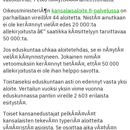
OikeusministeriÃ¶n
kansalaisaloite.fi-palvelussa
on
parhaillaan vireillÃ¤ 44 aloitetta. NiistÃ¤ ainutkaan
ei ole kerÃ¤nnyt vielÃ¤ edes 20 000:ta
allekirjoitusta â€“ saatikka kÃ¤sittelyyn tarvittavaa
50 000:ta.
Jos eduskuntaa uhkaa aloitetehdas, se ei nÃ¤ytÃ¤
vielÃ¤ kÃ¤ynnistyneen. Jokainen nimiÃ¤
vetoomuksiin kerÃ¤nnyt tietÃ¤Ã¤, ettÃ¤ 50 000
allekirjoitusta ei ole ihan helppo savotta.
Toistaiseksi eduskuntaan asti on edennyt vasta yksi
aloite. Vertailun vuoksi yksin viime vuonna
eduskunnassa pantiin vireille 2 603 erilaista
esitystÃ¤.
Toiset kansanedustajat pelkÃ¤Ã¤vÃ¤t
kansalaisten tekevÃ¤n typeriÃ¤ aloitteita
vÃ¤Ã¤ristÃ¤ asioista. Se osoittaa aika vÃ¤hÃ¤n