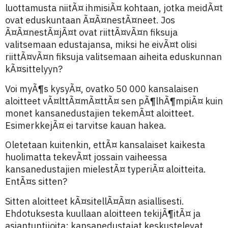
luottamusta niitÃ¤ ihmisiÃ¤ kohtaan, jotka meidÃ¤t
ovat eduskuntaan Ã¤Ã¤nestÃ¤neet. Jos
Ã¤Ã¤nestÃ¤jÃ¤t ovat riittÃ¤vÃ¤n fiksuja
valitsemaan edustajansa, miksi he eivÃ¤t olisi
riittÃ¤vÃ¤n fiksuja valitsemaan aiheita eduskunnan
kÃ¤sittelyyn?
Voi myÃ¶s kysyÃ¤, ovatko 50 000 kansalaisen
aloitteet vÃ¤lttÃ¤mÃ¤ttÃ¤ sen pÃ¶lhÃ¶mpiÃ¤ kuin
monet kansanedustajien tekemÃ¤t aloitteet.
EsimerkkejÃ¤ ei tarvitse kauan hakea.
Oletetaan kuitenkin, ettÃ¤ kansalaiset kaikesta
huolimatta tekevÃ¤t jossain vaiheessa
kansanedustajien mielestÃ¤ typeriÃ¤ aloitteita.
EntÃ¤s sitten?
Sitten aloitteet kÃ¤sitellÃ¤Ã¤n asiallisesti.
Ehdotuksesta kuullaan aloitteen tekijÃ¶itÃ¤ ja
asiantuntijoita; kansanedustajat keskustelevat