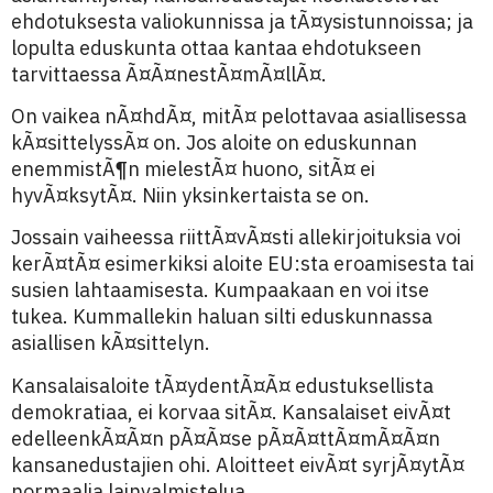
ehdotuksesta valiokunnissa ja tÃ¤ysistunnoissa; ja
lopulta eduskunta ottaa kantaa ehdotukseen
tarvittaessa Ã¤Ã¤nestÃ¤mÃ¤llÃ¤.
On vaikea nÃ¤hdÃ¤, mitÃ¤ pelottavaa asiallisessa
kÃ¤sittelyssÃ¤ on. Jos aloite on eduskunnan
enemmistÃ¶n mielestÃ¤ huono, sitÃ¤ ei
hyvÃ¤ksytÃ¤. Niin yksinkertaista se on.
Jossain vaiheessa riittÃ¤vÃ¤sti allekirjoituksia voi
kerÃ¤tÃ¤ esimerkiksi aloite EU:sta eroamisesta tai
susien lahtaamisesta. Kumpaakaan en voi itse
tukea. Kummallekin haluan silti eduskunnassa
asiallisen kÃ¤sittelyn.
Kansalaisaloite tÃ¤ydentÃ¤Ã¤ edustuksellista
demokratiaa, ei korvaa sitÃ¤. Kansalaiset eivÃ¤t
edelleenkÃ¤Ã¤n pÃ¤Ã¤se pÃ¤Ã¤ttÃ¤mÃ¤Ã¤n
kansanedustajien ohi. Aloitteet eivÃ¤t syrjÃ¤ytÃ¤
normaalia lainvalmistelua.