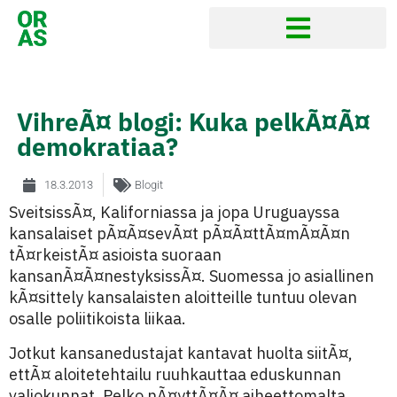
VihreÃ¤ blogi: Kuka pelkÃ¤Ã¤
demokratiaa?
18.3.2013
Blogit
SveitsissÃ¤, Kaliforniassa ja jopa Uruguayssa
kansalaiset pÃ¤Ã¤sevÃ¤t pÃ¤Ã¤ttÃ¤mÃ¤Ã¤n
tÃ¤rkeistÃ¤ asioista suoraan
kansanÃ¤Ã¤nestyksissÃ¤. Suomessa jo asiallinen
kÃ¤sittely kansalaisten aloitteille tuntuu olevan
osalle poliitikoista liikaa.
Jotkut kansanedustajat kantavat huolta siitÃ¤,
ettÃ¤ aloitetehtailu ruuhkauttaa eduskunnan
valiokunnat. Pelko nÃ¤yttÃ¤Ã¤ aiheettomalta.