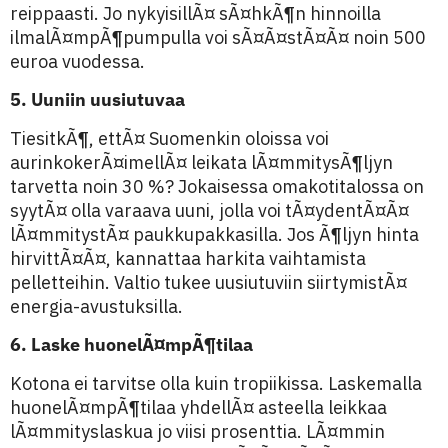
reippaasti. Jo nykyisillÃ¤ sÃ¤hkÃ¶n hinnoilla
ilmalÃ¤mpÃ¶pumpulla voi sÃ¤Ã¤stÃ¤Ã¤ noin 500
euroa vuodessa.
5. Uuniin uusiutuvaa
TiesitkÃ¶, ettÃ¤ Suomenkin oloissa voi
aurinkokerÃ¤imellÃ¤ leikata lÃ¤mmitysÃ¶ljyn
tarvetta noin 30 %? Jokaisessa omakotitalossa on
syytÃ¤ olla varaava uuni, jolla voi tÃ¤ydentÃ¤Ã¤
lÃ¤mmitystÃ¤ paukkupakkasilla. Jos Ã¶ljyn hinta
hirvittÃ¤Ã¤, kannattaa harkita vaihtamista
pelletteihin. Valtio tukee uusiutuviin siirtymistÃ¤
energia-avustuksilla.
6. Laske huonelÃ¤mpÃ¶tilaa
Kotona ei tarvitse olla kuin tropiikissa. Laskemalla
huonelÃ¤mpÃ¶tilaa yhdellÃ¤ asteella leikkaa
lÃ¤mmityslaskua jo viisi prosenttia. LÃ¤mmin