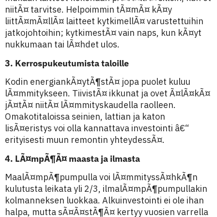
niitÃ¤ tarvitse. Helpoimmin tÃ¤mÃ¤ kÃ¤y
liittÃ¤mÃ¤llÃ¤ laitteet kytkimellÃ¤ varustettuihin
jatkojohtoihin; kytkimestÃ¤ vain naps, kun kÃ¤yt
nukkumaan tai lÃ¤hdet ulos.
3. Kerrospukeutumista taloille
Kodin energiankÃ¤ytÃ¶stÃ¤ jopa puolet kuluu
lÃ¤mmitykseen. TiivistÃ¤ ikkunat ja ovet Ã¤lÃ¤kÃ¤
jÃ¤tÃ¤ niitÃ¤ lÃ¤mmityskaudella raolleen.
Omakotitaloissa seinien, lattian ja katon
lisÃ¤eristys voi olla kannattava investointi â€“
erityisesti muun remontin yhteydessÃ¤.
4. LÃ¤mpÃ¶Ã¤ maasta ja ilmasta
MaalÃ¤mpÃ¶pumpulla voi lÃ¤mmityssÃ¤hkÃ¶n
kulutusta leikata yli 2/3, ilmalÃ¤mpÃ¶pumpullakin
kolmanneksen luokkaa. Alkuinvestointi ei ole ihan
halpa, mutta sÃ¤Ã¤stÃ¶Ã¤ kertyy vuosien varrella