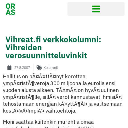
Vihreat.fi verkkokolumni:
Vihreiden
verosuunnitteluvinkit
27.8.2007
Kolumnit
Hallitus on pÃ¤Ã¤ttÃ¤nyt korottaa
ympÃ¤ristÃ¶veroja 300 miljoonalla eurolla ensi
vuoden alusta alkaen. TÃ¤mÃ¤ on hyvÃ¤ uutinen
ympÃ¤ristÃ¶lle, sillÃ¤ verot kannustavat ihmisiÃ¤
tehostamaan energian kÃ¤yttÃ¶Ã¤ ja valitsemaan
kestÃ¤vÃ¤mpiÃ¤ vaihtoehtoja.
Moni saattaa kuitenkin murehtia omaa