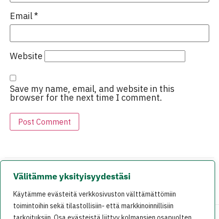
Email
*
Website
Save my name, email, and website in this
browser for the next time I comment.
Välitämme yksityisyydestäsi
EDELLINEN
SEURAAVA
Käytämme evästeitä verkkosivuston välttämättömiin
SinnemÃ¤ki ja Tynkkynen Vasemmistoliitolle: Mihin unohtui ympÃ¤ristÃ¶?
Z-lehti: Homot eivÃ¤t ole mitÃ¤Ã¤n
toimintoihin sekä tilastollisiin- että markkinoinnillisiin
tarkoituksiin. Osa evästeistä liittyy kolmansien osapuolten