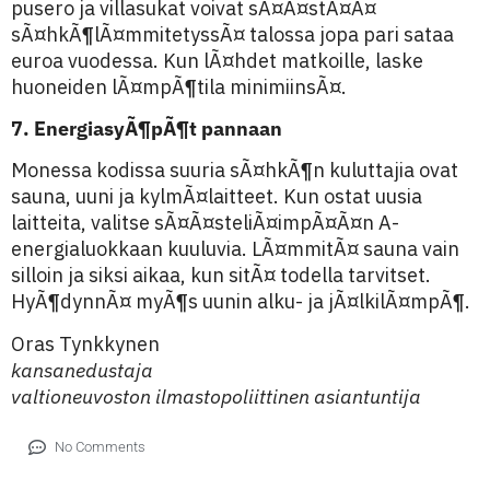
pusero ja villasukat voivat sÃ¤Ã¤stÃ¤Ã¤
sÃ¤hkÃ¶lÃ¤mmitetyssÃ¤ talossa jopa pari sataa
euroa vuodessa. Kun lÃ¤hdet matkoille, laske
huoneiden lÃ¤mpÃ¶tila minimiinsÃ¤.
7. EnergiasyÃ¶pÃ¶t pannaan
Monessa kodissa suuria sÃ¤hkÃ¶n kuluttajia ovat
sauna, uuni ja kylmÃ¤laitteet. Kun ostat uusia
laitteita, valitse sÃ¤Ã¤steliÃ¤impÃ¤Ã¤n A-
energialuokkaan kuuluvia. LÃ¤mmitÃ¤ sauna vain
silloin ja siksi aikaa, kun sitÃ¤ todella tarvitset.
HyÃ¶dynnÃ¤ myÃ¶s uunin alku- ja jÃ¤lkilÃ¤mpÃ¶.
Oras Tynkkynen
kansanedustaja
valtioneuvoston ilmastopoliittinen asiantuntija
No Comments