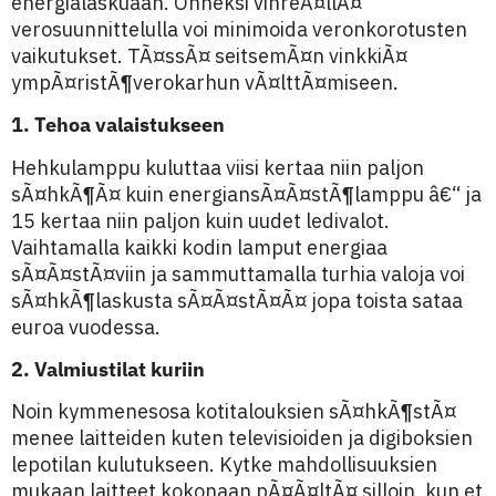
energialaskuaan. Onneksi vihreÃ¤llÃ¤
verosuunnittelulla voi minimoida veronkorotusten
vaikutukset. TÃ¤ssÃ¤ seitsemÃ¤n vinkkiÃ¤
ympÃ¤ristÃ¶verokarhun vÃ¤lttÃ¤miseen.
1. Tehoa valaistukseen
Hehkulamppu kuluttaa viisi kertaa niin paljon
sÃ¤hkÃ¶Ã¤ kuin energiansÃ¤Ã¤stÃ¶lamppu â€“ ja
15 kertaa niin paljon kuin uudet ledivalot.
Vaihtamalla kaikki kodin lamput energiaa
sÃ¤Ã¤stÃ¤viin ja sammuttamalla turhia valoja voi
sÃ¤hkÃ¶laskusta sÃ¤Ã¤stÃ¤Ã¤ jopa toista sataa
euroa vuodessa.
2. Valmiustilat kuriin
Noin kymmenesosa kotitalouksien sÃ¤hkÃ¶stÃ¤
menee laitteiden kuten televisioiden ja digiboksien
lepotilan kulutukseen. Kytke mahdollisuuksien
mukaan laitteet kokonaan pÃ¤Ã¤ltÃ¤ silloin, kun et