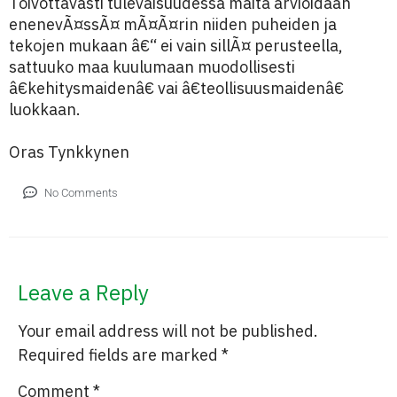
Toivottavasti tulevaisuudessa maita arvioidaan
enenevÃ¤ssÃ¤ mÃ¤Ã¤rin niiden puheiden ja
tekojen mukaan â€“ ei vain sillÃ¤ perusteella,
sattuuko maa kuulumaan muodollisesti
â€kehitysmaidenâ€ vai â€teollisuusmaidenâ€
luokkaan.
Oras Tynkkynen
No Comments
Leave a Reply
Your email address will not be published.
Required fields are marked
*
Comment
*