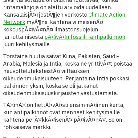
rintamalinjoja on alettu arvioida uudelleen.
KansalaisjÃ¤rjestÃ¶jen verkosto
Climate Action
Network
myÃ¶nsi kahtena viimeisenÃ¤
kokouspÃ¤ivÃ¤nÃ¤ ilmastonsuojelun
jarruttamisesta
pÃ¤ivÃ¤n fossiili -antipalkinnon
juuri kehitysmaille.
Torstaina huutia saivat Kiina, Pakistan, Saudi-
Arabia, Malesia ja Intia, koska ne yrittivÃ¤t poistaa
neuvotteluteksteistÃ¤ viittauksen
oikeudenmukaisuuteen. Perjantaina Intia pokkasi
palkinnon yksin, koska se oli jatkanut
oikeudenmukaisuuskirjausten vastustamista.
TÃ¤mÃ¤ on tiettÃ¤vÃ¤sti ensimmÃ¤inen kerta,
kun antipalkinnot ovat menneet kehitysmaille
kahtena perÃ¤kkÃ¤isenÃ¤ pÃ¤ivÃ¤nÃ¤. Se on
rohkaiseva merkki.