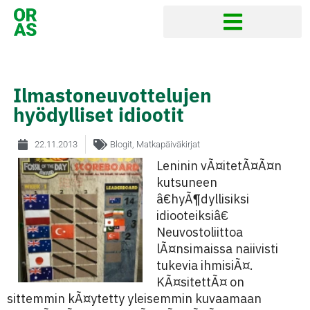
Ilmastoneuvottelujen
hyödylliset idiootit
22.11.2013
Blogit
,
Matkapäiväkirjat
Leninin vÃ¤itetÃ¤Ã¤n
kutsuneen
â€hyÃ¶dyllisiksi
idiooteiksiâ€
Neuvostoliittoa
lÃ¤nsimaissa naiivisti
tukevia ihmisiÃ¤.
KÃ¤sitettÃ¤ on
sittemmin kÃ¤ytetty yleisemmin kuvaamaan