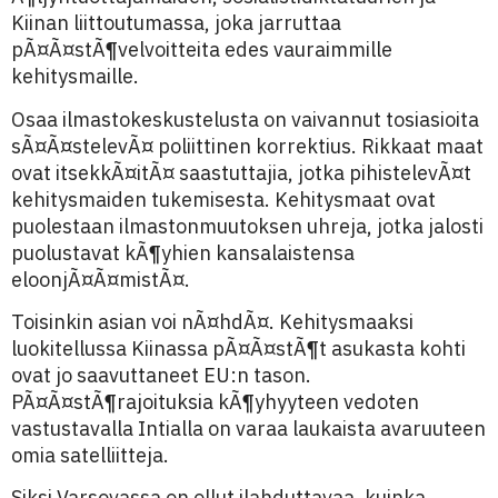
Kiinan liittoutumassa, joka jarruttaa
pÃ¤Ã¤stÃ¶velvoitteita edes vauraimmille
kehitysmaille.
Osaa ilmastokeskustelusta on vaivannut tosiasioita
sÃ¤Ã¤stelevÃ¤ poliittinen korrektius. Rikkaat maat
ovat itsekkÃ¤itÃ¤ saastuttajia, jotka pihistelevÃ¤t
kehitysmaiden tukemisesta. Kehitysmaat ovat
puolestaan ilmastonmuutoksen uhreja, jotka jalosti
puolustavat kÃ¶yhien kansalaistensa
eloonjÃ¤Ã¤mistÃ¤.
Toisinkin asian voi nÃ¤hdÃ¤. Kehitysmaaksi
luokitellussa Kiinassa pÃ¤Ã¤stÃ¶t asukasta kohti
ovat jo saavuttaneet EU:n tason.
PÃ¤Ã¤stÃ¶rajoituksia kÃ¶yhyyteen vedoten
vastustavalla Intialla on varaa laukaista avaruuteen
omia satelliitteja.
Siksi Varsovassa on ollut ilahduttavaa, kuinka