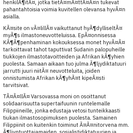
henkilÃ¶itÃ¤, jotka tietÃ¤mÃ¤ttÃ¤Ã¤n tukevat
pahantahtoisia voimia kuvitellen olevansa hyvÃ¤n
asialla.
KÃ¤site on vÃ¤lillÃ¤ vaikuttanut hyÃ¶dylliseltÃ¤
myÃ¶s ilmastoneuvotteluissa. EpÃ¤onnisessa
KÃ¶Ã¶penhaminan kokouksessa monet hyvÃ¤Ã¤
tarkoittavat tahot taputtivat Sudanin palopuheille
tiukkojen ilmastotavoitteiden ja Afrikan kÃ¶yhien
puolesta. Samaan aikaan tuo julma Ã¶ljydiktatuuri
jarrutti juuri niitÃ¤ neuvotteluita, joiden
onnistumista Afrikan kÃ¶yhÃ¤t kipeÃ¤sti
tarvitsivat.
TÃ¤Ã¤llÃ¤ Varsovassa moni on osoittanut
solidaarisuutta supertaifuunin runtelemalle
Filippiineille, jonka edustaja vetosi tunteikkaasti
tiukan ilmastosopimuksen puolesta. Samainen
Filippiinit on kuitenkin toiminut Ã¤Ã¤nitorvena mm.
Ã¶ljyntuottajamaiden, sosialistidiktatuurien ja