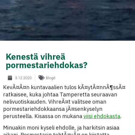
Kenestä vihreä
pormestariehdokas?
3.12.2020
Blogit
KevÃ¤Ã¤n kuntavaalien tulos kÃ¤ytÃ¤nnÃ¶ssÃ¤
ratkaisee, kuka johtaa Tamperetta seuraavan
nelivuotiskauden. VihreÃ¤t valitsee oman
pormestariehdokkaansa jÃ¤senkyselyn
perusteella. Kisassa on mukana
viisi ehdokasta
.
Minuakin moni kyseli ehdolle, ja harkitsin asiaa
aikani. Pormestarin tehtÃ¤vÃ¤ on kiistatta