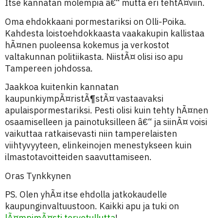
Itse kannatan molempia â€“ mutta eri tehtÃ¤viin.
Oma ehdokkaani pormestariksi on Olli-Poika.
Kahdesta loistoehdokkaasta vaakakupin kallistaa
hÃ¤nen puoleensa kokemus ja verkostot
valtakunnan politiikasta. NiistÃ¤ olisi iso apu
Tampereen johdossa.
Jaakkoa kuitenkin kannatan
kaupunkiympÃ¤ristÃ¶stÃ¤ vastaavaksi
apulaispormestariksi. Pesti olisi kuin tehty hÃ¤nen
osaamiselleen ja painotuksilleen â€“ ja siinÃ¤ voisi
vaikuttaa ratkaisevasti niin tamperelaisten
viihtyvyyteen, elinkeinojen menestykseen kuin
ilmastotavoitteiden saavuttamiseen.
Oras Tynkkynen
PS. Olen yhÃ¤ itse ehdolla jatkokaudelle
kaupunginvaltuustoon. Kaikki apu ja tuki on
lÃ¤mpimÃ¤sti tervetullutta
!