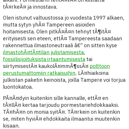
tÃ¤rkeÃ¤ ja innostava.
Olen istunut valtuustossa jo vuodesta 1997 alkaen,
mutta sytyn yhÃ¤ Tampereen asioiden
hoitamisesta. Olen pitkÃ¤Ã¤n tehnyt tÃ¶itÃ¤
erityisesti sen eteen, ettÃ¤ Tampereesta saadaan
rakennettua ilmastoneutraali â€“ on sitten kyse
ilmastohÃ¤tÃ¤tilan julistamisesta
,
fossiilisijoituksista irtaantumisesta
tai
siirtymisestÃ¤ kaukolÃ¤mmÃ¶ssÃ¤
polttoon
perustumattomiin ratkaisuihin
. LÃ¤hiaikoina
julkistan paketin keinoista, joilla Tampere voi torjua
luontokatoa.
PÃ¤Ã¤dyin kuitenkin sille kannalle, ettÃ¤ en
tÃ¤llÃ¤ kertaa tarjoudu pormestariehdokkaaksi.
TÃ¤hÃ¤n on monia syitÃ¤. TÃ¤rkein on kuitenkin
se, miten hyviÃ¤ ehdokkaita ilmaantui muutenkin
kisaan.