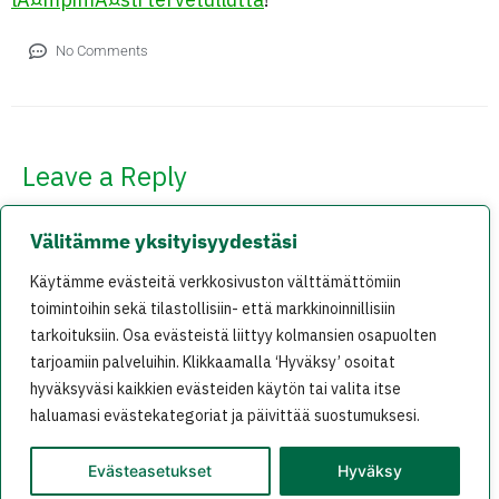
No Comments
Leave a Reply
Your email address will not be published.
Välitämme yksityisyydestäsi
Required fields are marked
*
Käytämme evästeitä verkkosivuston välttämättömiin
Comment
*
toimintoihin sekä tilastollisiin- että markkinoinnillisiin
tarkoituksiin. Osa evästeistä liittyy kolmansien osapuolten
tarjoamiin palveluihin. Klikkaamalla ‘Hyväksy’ osoitat
hyväksyväsi kaikkien evästeiden käytön tai valita itse
haluamasi evästekategoriat ja päivittää suostumuksesi.
Evästeasetukset
Hyväksy