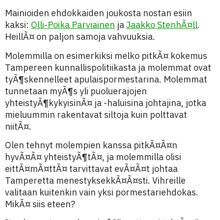
Mainioiden ehdokkaiden joukosta nostan esiin
kaksi:
Olli-Poika Parviainen
ja
Jaakko StenhÃ¤ll
.
HeillÃ¤ on paljon samoja vahvuuksia.
Molemmilla on esimerkiksi melko pitkÃ¤ kokemus
Tampereen kunnallispolitiikasta ja molemmat ovat
tyÃ¶skennelleet apulaispormestarina. Molemmat
tunnetaan myÃ¶s yli puoluerajojen
yhteistyÃ¶kykyisinÃ¤ ja -haluisina johtajina, jotka
mieluummin rakentavat siltoja kuin polttavat
niitÃ¤.
Olen tehnyt molempien kanssa pitkÃ¤Ã¤n
hyvÃ¤Ã¤ yhteistyÃ¶tÃ¤, ja molemmilla olisi
eittÃ¤mÃ¤ttÃ¤ tarvittavat evÃ¤Ã¤t johtaa
Tamperetta menestyksekkÃ¤Ã¤sti. Vihreille
valitaan kuitenkin vain yksi pormestariehdokas.
MikÃ¤ siis eteen?