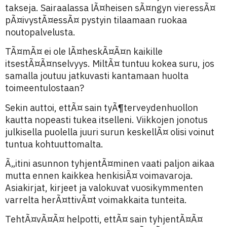
takseja. Sairaalassa lÃ¤heisen sÃ¤ngyn vieressÃ¤
pÃ¤ivystÃ¤essÃ¤ pystyin tilaamaan ruokaa
noutopalvelusta.
TÃ¤mÃ¤ ei ole lÃ¤heskÃ¤Ã¤n kaikille
itsestÃ¤Ã¤nselvyys. MiltÃ¤ tuntuu kokea suru, jos
samalla joutuu jatkuvasti kantamaan huolta
toimeentulostaan?
Sekin auttoi, ettÃ¤ sain tyÃ¶terveydenhuollon
kautta nopeasti tukea itselleni. Viikkojen jonotus
julkisella puolella juuri surun keskellÃ¤ olisi voinut
tuntua kohtuuttomalta.
Ã„itini asunnon tyhjentÃ¤minen vaati paljon aikaa
mutta ennen kaikkea henkisiÃ¤ voimavaroja.
Asiakirjat, kirjeet ja valokuvat vuosikymmenten
varrelta herÃ¤ttivÃ¤t voimakkaita tunteita.
TehtÃ¤vÃ¤Ã¤ helpotti, ettÃ¤ sain tyhjentÃ¤Ã¤