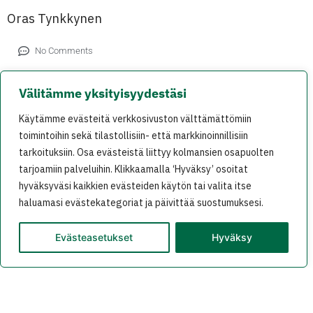
Oras Tynkkynen
No Comments
Välitämme yksityisyydestäsi
Käytämme evästeitä verkkosivuston välttämättömiin
Leave a Reply
toimintoihin sekä tilastollisiin- että markkinoinnillisiin
tarkoituksiin. Osa evästeistä liittyy kolmansien osapuolten
Your email address will not be published.
tarjoamiin palveluihin. Klikkaamalla ‘Hyväksy’ osoitat
Required fields are marked
*
hyväksyväsi kaikkien evästeiden käytön tai valita itse
haluamasi evästekategoriat ja päivittää suostumuksesi.
Comment
*
Evästeasetukset
Hyväksy