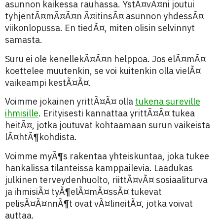
asunnon kaikessa rauhassa. YstÃ¤vÃ¤ni joutui
tyhjentÃ¤mÃ¤Ã¤n Ã¤itinsÃ¤ asunnon yhdessÃ¤
viikonlopussa. En tiedÃ¤, miten olisin selvinnyt
samasta.
Suru ei ole kenellekÃ¤Ã¤n helppoa. Jos elÃ¤mÃ¤
koettelee muutenkin, se voi kuitenkin olla vielÃ¤
vaikeampi kestÃ¤Ã¤.
Voimme jokainen yrittÃ¤Ã¤ olla
tukena sureville
ihmisille
. Erityisesti kannattaa yrittÃ¤Ã¤ tukea
heitÃ¤, jotka joutuvat kohtaamaan surun vaikeista
lÃ¤htÃ¶kohdista.
Voimme myÃ¶s rakentaa yhteiskuntaa, joka tukee
hankalissa tilanteissa kamppailevia. Laadukas
julkinen terveydenhuolto, riittÃ¤vÃ¤ sosiaaliturva
ja ihmisiÃ¤ tyÃ¶elÃ¤mÃ¤ssÃ¤ tukevat
pelisÃ¤Ã¤nnÃ¶t ovat vÃ¤lineitÃ¤, jotka voivat
auttaa.