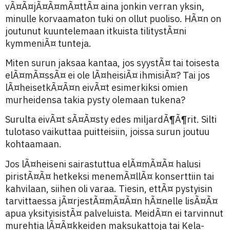
vÃ¤Ã¤jÃ¤Ã¤mÃ¤ttÃ¤ aina jonkin verran yksin,
minulle korvaamaton tuki on ollut puoliso. HÃ¤n on
joutunut kuuntelemaan itkuista tilitystÃ¤ni
kymmeniÃ¤ tunteja.
Miten surun jaksaa kantaa, jos syystÃ¤ tai toisesta
elÃ¤mÃ¤ssÃ¤ ei ole lÃ¤heisiÃ¤ ihmisiÃ¤? Tai jos
lÃ¤heisetkÃ¤Ã¤n eivÃ¤t esimerkiksi omien
murheidensa takia pysty olemaan tukena?
Surulta eivÃ¤t sÃ¤Ã¤sty edes miljardÃ¶Ã¶rit. Silti
tulotaso vaikuttaa puitteisiin, joissa surun joutuu
kohtaamaan.
Jos lÃ¤heiseni sairastuttua elÃ¤mÃ¤Ã¤ halusi
piristÃ¤Ã¤ hetkeksi menemÃ¤llÃ¤ konserttiin tai
kahvilaan, siihen oli varaa. Tiesin, ettÃ¤ pystyisin
tarvittaessa jÃ¤rjestÃ¤mÃ¤Ã¤n hÃ¤nelle lisÃ¤Ã¤
apua yksityisistÃ¤ palveluista. MeidÃ¤n ei tarvinnut
murehtia lÃ¤Ã¤kkeiden maksukattoja tai Kela-