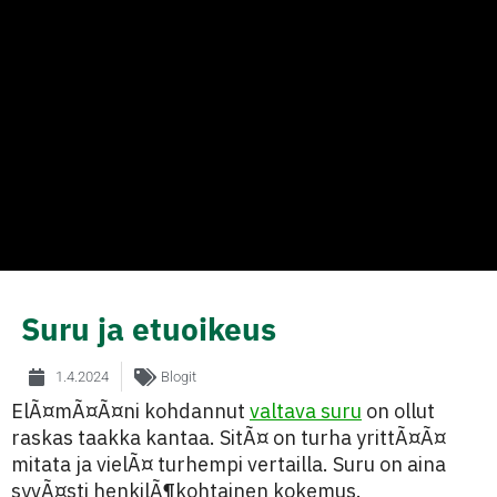
Suru ja etuoikeus
1.4.2024
Blogit
ElÃ¤mÃ¤Ã¤ni kohdannut
valtava suru
on ollut
raskas taakka kantaa. SitÃ¤ on turha yrittÃ¤Ã¤
mitata ja vielÃ¤ turhempi vertailla. Suru on aina
syvÃ¤sti henkilÃ¶kohtainen kokemus.