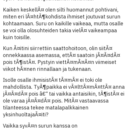
Kaiken keskellÃ¤ olen silti huomannut pohtivani,
miten eri lÃ¤htÃ¶kohdista ihmiset joutuvat surun
kohtaamaan. Suru on kaikille vaikeaa, mutta osalle
se voi olla olosuhteiden takia vielÃ¤ vaikeampaa
kuin toisille.
Kun Ã¤itini siirrettiin saattohoitoon, olin siitÃ¤
onnekkaassa asemassa, ettÃ¤ saatoin jÃ¤Ã¤dÃ¤
pois tÃ¶istÃ¤. Pystyin viettÃ¤mÃ¤Ã¤n viimeiset
viikot hÃ¤nen rinnallaan ja tukenaan.
Isolle osalle ihmisistÃ¤ tÃ¤mÃ¤ ei toki ole
mahdollista. TyÃ¶paikka ei vÃ¤lttÃ¤mÃ¤ttÃ¤ anna
jÃ¤Ã¤dÃ¤ pois â€“ tai vaikka antaisikin, tÃ¶istÃ¤ ei
ole varaa jÃ¤Ã¤dÃ¤ pois. MitÃ¤ vastaavassa
tilanteessa tekee matalapalkkainen
yksinhuoltajaÃ¤iti?
Vaikka syvÃ¤n surun kanssa on