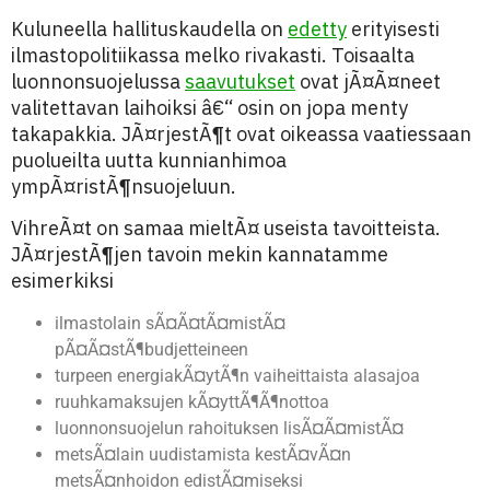
Kuluneella hallituskaudella on
edetty
erityisesti
ilmastopolitiikassa melko rivakasti. Toisaalta
luonnonsuojelussa
saavutukset
ovat jÃ¤Ã¤neet
valitettavan laihoiksi â€“ osin on jopa menty
takapakkia. JÃ¤rjestÃ¶t ovat oikeassa vaatiessaan
puolueilta uutta kunnianhimoa
ympÃ¤ristÃ¶nsuojeluun.
VihreÃ¤t on samaa mieltÃ¤ useista tavoitteista.
JÃ¤rjestÃ¶jen tavoin mekin kannatamme
esimerkiksi
ilmastolain sÃ¤Ã¤tÃ¤mistÃ¤
pÃ¤Ã¤stÃ¶budjetteineen
turpeen energiakÃ¤ytÃ¶n vaiheittaista alasajoa
ruuhkamaksujen kÃ¤yttÃ¶Ã¶nottoa
luonnonsuojelun rahoituksen lisÃ¤Ã¤mistÃ¤
metsÃ¤lain uudistamista kestÃ¤vÃ¤n
metsÃ¤nhoidon edistÃ¤miseksi