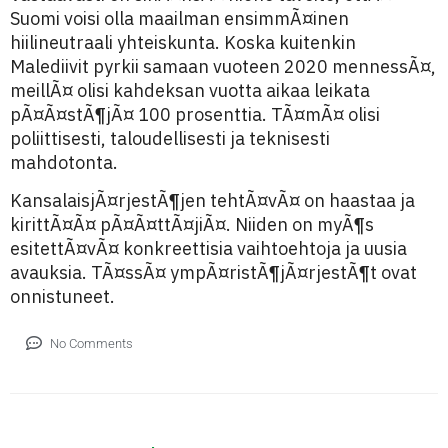
Suomi voisi olla maailman ensimmÃ¤inen
hiilineutraali yhteiskunta. Koska kuitenkin
Malediivit pyrkii samaan vuoteen 2020 mennessÃ¤,
meillÃ¤ olisi kahdeksan vuotta aikaa leikata
pÃ¤Ã¤stÃ¶jÃ¤ 100 prosenttia. TÃ¤mÃ¤ olisi
poliittisesti, taloudellisesti ja teknisesti
mahdotonta.
KansalaisjÃ¤rjestÃ¶jen tehtÃ¤vÃ¤ on haastaa ja
kirittÃ¤Ã¤ pÃ¤Ã¤ttÃ¤jiÃ¤. Niiden on myÃ¶s
esitettÃ¤vÃ¤ konkreettisia vaihtoehtoja ja uusia
avauksia. TÃ¤ssÃ¤ ympÃ¤ristÃ¶jÃ¤rjestÃ¶t ovat
onnistuneet.
No Comments