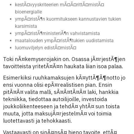
kestÃ¤vyyskriteerien mÃ¤Ã¤rittÃ¤mistÃ¤
bioenergialle
ympÃ¤ristÃ¶n kuormitukseen kannustavien tukien
karsimista
ympÃ¤ristÃ¶ministeriÃ¶n vahvistamista
maatalouden ympÃ¤ristÃ¶tukien uudistamista
luomuviljelyn edistÃ¤mistÃ¤
Toki nÃ¤kemyserojakin on. Osassa jÃ¤rjestÃ¶jen
tavoitteista yritetÃ¤Ã¤n haukata liian isoa palaa.
Esimerkiksi ruuhkamaksujen kÃ¤yttÃ¶Ã¶notto jo
ensi vuonna olisi epÃ¤realistisen pian. Ensin
pitÃ¤Ã¤ valita malli, sÃ¤Ã¤tÃ¤Ã¤ laki, hankkia
tekniikka, tiedottaa autoilijoille, investoida
joukkoliikenteeseen ja tehdÃ¤ yhtÃ¤ sun toista
muuta, jotta maksujÃ¤rjestelmÃ¤ voi toimia
luotettavasti ja tehokkaasti.
Vastaavasti on sinÃ¤nsÃ¤ hieno tavoite, ettÃ¤