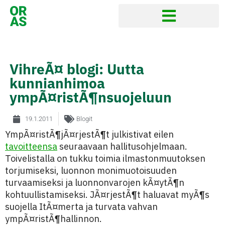
VihreÃ¤ blogi: Uutta
kunnianhimoa
ympÃ¤ristÃ¶nsuojeluun
19.1.2011
Blogit
YmpÃ¤ristÃ¶jÃ¤rjestÃ¶t julkistivat eilen
tavoitteensa
seuraavaan hallitusohjelmaan.
Toivelistalla on tukku toimia ilmastonmuutoksen
torjumiseksi, luonnon monimuotoisuuden
turvaamiseksi ja luonnonvarojen kÃ¤ytÃ¶n
kohtuullistamiseksi. JÃ¤rjestÃ¶t haluavat myÃ¶s
suojella ItÃ¤merta ja turvata vahvan
ympÃ¤ristÃ¶hallinnon.