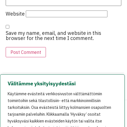
Website
Save my name, email, and website in this
browser for the next time I comment.
Välitämme yksityisyydestäsi
EDELLINEN
SEURAAVA
Käytämme evästeitä verkkosivuston välttämättömiin
Ã„lÃ¤ nuolaise ennen kuin tipahtaa
VihreÃ¤t: Tulvasuojelu uusin keppihevonen loputtomassa tekoallasristiretkessÃ¤
toimintoihin sekä tilastollisiin- että markkinoinnillisiin
tarkoituksiin. Osa evästeistä liittyy kolmansien osapuolten
tarjoamiin palveluihin. Klikkaamalla ‘Hyväksy’ osoitat
På svenska
In English
hyväksyväsi kaikkien evästeiden käytön tai valita itse