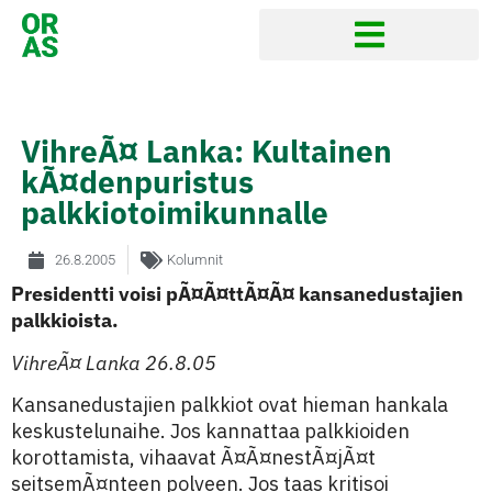
VihreÃ¤ Lanka: Kultainen
kÃ¤denpuristus
palkkiotoimikunnalle
26.8.2005
Kolumnit
Presidentti voisi pÃ¤Ã¤ttÃ¤Ã¤ kansanedustajien
palkkioista.
VihreÃ¤ Lanka 26.8.05
Kansanedustajien palkkiot ovat hieman hankala
keskustelunaihe. Jos kannattaa palkkioiden
korottamista, vihaavat Ã¤Ã¤nestÃ¤jÃ¤t
seitsemÃ¤nteen polveen. Jos taas kritisoi