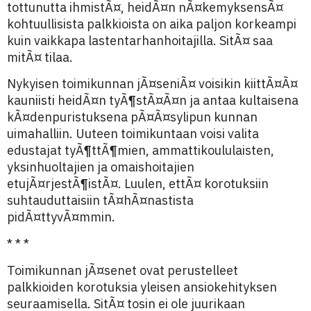
tottunutta ihmistÃ¤, heidÃ¤n nÃ¤kemyksensÃ¤
kohtuullisista palkkioista on aika paljon korkeampi
kuin vaikkapa lastentarhanhoitajilla. SitÃ¤ saa
mitÃ¤ tilaa.
Nykyisen toimikunnan jÃ¤seniÃ¤ voisikin kiittÃ¤Ã¤
kauniisti heidÃ¤n tyÃ¶stÃ¤Ã¤n ja antaa kultaisena
kÃ¤denpuristuksena pÃ¤Ã¤sylipun kunnan
uimahalliin. Uuteen toimikuntaan voisi valita
edustajat tyÃ¶ttÃ¶mien, ammattikoululaisten,
yksinhuoltajien ja omaishoitajien
etujÃ¤rjestÃ¶istÃ¤. Luulen, ettÃ¤ korotuksiin
suhtauduttaisiin tÃ¤hÃ¤nastista
pidÃ¤ttyvÃ¤mmin.
* * *
Toimikunnan jÃ¤senet ovat perustelleet
palkkioiden korotuksia yleisen ansiokehityksen
seuraamisella. SitÃ¤ tosin ei ole juurikaan