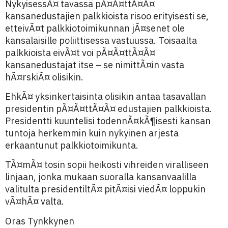
NykyisessÃ¤ tavassa pÃ¤Ã¤ttÃ¤Ã¤
kansanedustajien palkkioista risoo erityisesti se,
etteivÃ¤t palkkiotoimikunnan jÃ¤senet ole
kansalaisille poliittisessa vastuussa. Toisaalta
palkkioista eivÃ¤t voi pÃ¤Ã¤ttÃ¤Ã¤
kansanedustajat itse – se nimittÃ¤in vasta
hÃ¤rskiÃ¤ olisikin.
EhkÃ¤ yksinkertaisinta olisikin antaa tasavallan
presidentin pÃ¤Ã¤ttÃ¤Ã¤ edustajien palkkioista.
Presidentti kuuntelisi todennÃ¤kÃ¶isesti kansan
tuntoja herkemmin kuin nykyinen arjesta
erkaantunut palkkiotoimikunta.
TÃ¤mÃ¤ tosin sopii heikosti vihreiden viralliseen
linjaan, jonka mukaan suoralla kansanvaalilla
valitulta presidentiltÃ¤ pitÃ¤isi viedÃ¤ loppukin
vÃ¤hÃ¤ valta.
Oras Tynkkynen