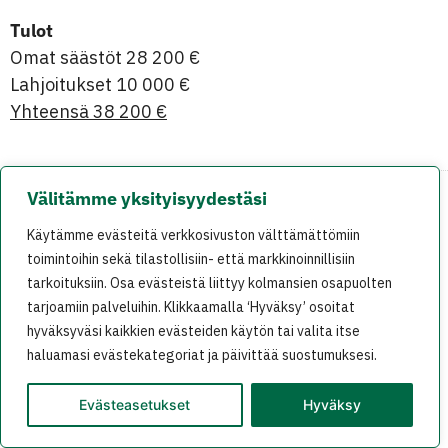
Tulot
Omat säästöt 28 200 €
Lahjoitukset 10 000 €
Yhteensä 38 200 €
Välitämme yksityisyydestäsi
På svenska
In English
Käytämme evästeitä verkkosivuston välttämättömiin
toimintoihin sekä tilastollisiin- että markkinoinnillisiin
tarkoituksiin. Osa evästeistä liittyy kolmansien osapuolten
tarjoamiin palveluihin. Klikkaamalla ‘Hyväksy’ osoitat
hyväksyväsi kaikkien evästeiden käytön tai valita itse
Oras Tynkkynen 2025
haluamasi evästekategoriat ja päivittää suostumuksesi.
Evästeasetukset
Hyväksy