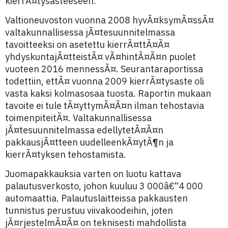
kierrÃ¤tysasteeseen.
Valtioneuvoston vuonna 2008 hyvÃ¤ksymÃ¤ssÃ¤
valtakunnallisessa jÃ¤tesuunnitelmassa
tavoitteeksi on asetettu kierrÃ¤ttÃ¤Ã¤
yhdyskuntajÃ¤tteistÃ¤ vÃ¤hintÃ¤Ã¤n puolet
vuoteen 2016 mennessÃ¤. Seurantaraportissa
todettiin, ettÃ¤ vuonna 2009 kierrÃ¤tysaste oli
vasta kaksi kolmasosaa tuosta. Raportin mukaan
tavoite ei tule tÃ¤yttymÃ¤Ã¤n ilman tehostavia
toimenpiteitÃ¤. Valtakunnallisessa
jÃ¤tesuunnitelmassa edellytetÃ¤Ã¤n
pakkausjÃ¤tteen uudelleenkÃ¤ytÃ¶n ja
kierrÃ¤tyksen tehostamista.
Juomapakkauksia varten on luotu kattava
palautusverkosto, johon kuuluu 3 000â€“4 000
automaattia. Palautuslaitteissa pakkausten
tunnistus perustuu viivakoodeihin, joten
jÃ¤rjestelmÃ¤Ã¤ on teknisesti mahdollista