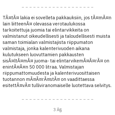
– – – – – – – – – – – – – – – – – – –
TÃ¤tÃ¤ lakia ei sovelleta pakkauksiin, jos tÃ¤mÃ¤n
lain liitteenÃ¤ olevassa verotaulukossa
tarkoitettuja juomia tai elintarvikkeita on
valmistanut oikeudellisesti ja taloudellisesti muista
saman toimialan valmistajista riippumaton
valmistaja, jonka kalenterivuoden aikana
kulutukseen luovuttamien pakkausten
sisÃ¤ltÃ¤mÃ¤ juoma- tai elintarvikemÃ¤Ã¤rÃ¤ on
enintÃ¤Ã¤n 50 000 litraa. Valmistajan
riippumattomuudesta ja kalenterivuosittaisen
tuotannon mÃ¤Ã¤rÃ¤stÃ¤ on vaadittaessa
esitettÃ¤vÃ¤ tulliviranomaiselle luotettava selvitys.
– – – – – – – – – – – – – – – – – – –
3 Â§