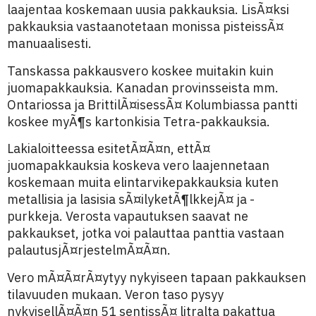
laajentaa koskemaan uusia pakkauksia. LisÃ¤ksi
pakkauksia vastaanotetaan monissa pisteissÃ¤
manuaalisesti.
Tanskassa pakkausvero koskee muitakin kuin
juomapakkauksia. Kanadan provinsseista mm.
Ontariossa ja BrittilÃ¤isessÃ¤ Kolumbiassa pantti
koskee myÃ¶s kartonkisia Tetra-pakkauksia.
Lakialoitteessa esitetÃ¤Ã¤n, ettÃ¤
juomapakkauksia koskeva vero laajennetaan
koskemaan muita elintarvikepakkauksia kuten
metallisia ja lasisia sÃ¤ilyketÃ¶lkkejÃ¤ ja -
purkkeja. Verosta vapautuksen saavat ne
pakkaukset, jotka voi palauttaa panttia vastaan
palautusjÃ¤rjestelmÃ¤Ã¤n.
Vero mÃ¤Ã¤rÃ¤ytyy nykyiseen tapaan pakkauksen
tilavuuden mukaan. Veron taso pysyy
nykyisellÃ¤Ã¤n 51 sentissÃ¤ litralta pakattua