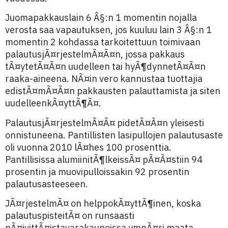
Juomapakkauslain 6 Â§:n 1 momentin nojalla
verosta saa vapautuksen, jos kuuluu lain 3 Â§:n 1
momentin 2 kohdassa tarkoitettuun toimivaan
palautusjÃ¤rjestelmÃ¤Ã¤n, jossa pakkaus
tÃ¤ytetÃ¤Ã¤n uudelleen tai hyÃ¶dynnetÃ¤Ã¤n
raaka-aineena. NÃ¤in vero kannustaa tuottajia
edistÃ¤mÃ¤Ã¤n pakkausten palauttamista ja siten
uudelleenkÃ¤yttÃ¶Ã¤.
PalautusjÃ¤rjestelmÃ¤Ã¤ pidetÃ¤Ã¤n yleisesti
onnistuneena. Pantillisten lasipullojen palautusaste
oli vuonna 2010 lÃ¤hes 100 prosenttia.
Pantillisissa alumiinitÃ¶lkeissÃ¤ pÃ¤Ã¤stiin 94
prosentin ja muovipulloissakin 92 prosentin
palautusasteeseen.
JÃ¤rjestelmÃ¤ on helppokÃ¤yttÃ¶inen, koska
palautuspisteitÃ¤ on runsaasti
pÃ¤ivittÃ¤istavarakaupoissa ympÃ¤ri maata.