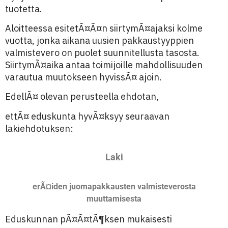
tuotetta.
Aloitteessa esitetÃ¤Ã¤n siirtymÃ¤ajaksi kolme
vuotta, jonka aikana uusien pakkaustyyppien
valmistevero on puolet suunnitellusta tasosta.
SiirtymÃ¤aika antaa toimijoille mahdollisuuden
varautua muutokseen hyvissÃ¤ ajoin.
EdellÃ¤ olevan perusteella ehdotan,
ettÃ¤ eduskunta hyvÃ¤ksyy seuraavan
lakiehdotuksen:
Laki
erÃ¤iden juomapakkausten valmisteverosta
muuttamisesta
Eduskunnan pÃ¤Ã¤tÃ¶ksen mukaisesti