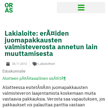
Lakialoite: erÃ¤iden
juomapakkausten
valmisteverosta annetun lain
muuttamisesta
26.11.2012
Lakialoitteet
Eduskunnalle
Aloitteen pÃ¤Ã¤asiallinen sisÃ¤ltÃ¶
Aloitteessa esitetÃ¤Ã¤n juomapakkausten
valmisteveron laajentamista koskemaan muita
vastaavia pakkauksia. Verosta saa vapautuksen, jos
pakkaukset voi palauttaa panttia vastaan