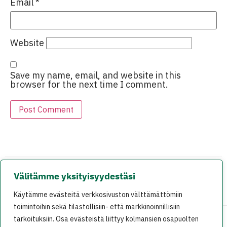
Email
*
Website
Save my name, email, and website in this
browser for the next time I comment.
Välitämme yksityisyydestäsi
EDELLINEN
SEURAAVA
Käytämme evästeitä verkkosivuston välttämättömiin
ranneliike.net: Onnellinen loppu translaille
MikÃ¤ Dohan ilmastokokous?
toimintoihin sekä tilastollisiin- että markkinoinnillisiin
tarkoituksiin. Osa evästeistä liittyy kolmansien osapuolten