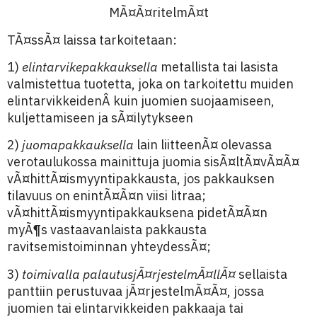
MÃ¤Ã¤ritelmÃ¤t
TÃ¤ssÃ¤ laissa tarkoitetaan:
1)
elintarvikepakkauksella
metallista tai lasista
valmistettua tuotetta, joka on tarkoitettu muiden
elintarvikkeidenÂ kuin juomien suojaamiseen,
kuljettamiseen ja sÃ¤ilytykseen
2)
juomapakkauksella
lain liitteenÃ¤ olevassa
verotaulukossa mainittuja juomia sisÃ¤ltÃ¤vÃ¤Ã¤
vÃ¤hittÃ¤ismyyntipakkausta, jos pakkauksen
tilavuus on enintÃ¤Ã¤n viisi litraa;
vÃ¤hittÃ¤ismyyntipakkauksena pidetÃ¤Ã¤n
myÃ¶s vastaavanlaista pakkausta
ravitsemistoiminnan yhteydessÃ¤;
3)
toimivalla palautusjÃ¤rjestelmÃ¤llÃ¤
sellaista
panttiin perustuvaa jÃ¤rjestelmÃ¤Ã¤, jossa
juomien tai elintarvikkeiden pakkaaja tai