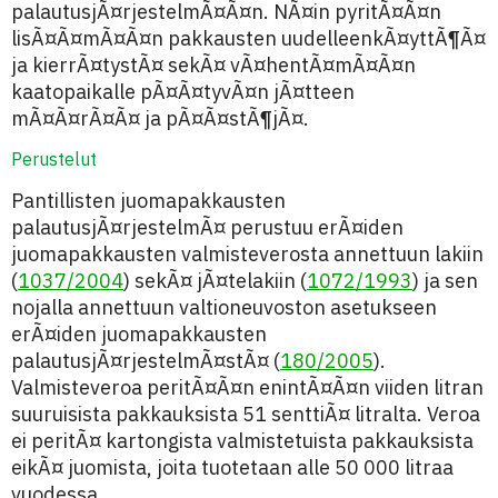
palautusjÃ¤rjestelmÃ¤Ã¤n. NÃ¤in pyritÃ¤Ã¤n
lisÃ¤Ã¤mÃ¤Ã¤n pakkausten uudelleenkÃ¤yttÃ¶Ã¤
ja kierrÃ¤tystÃ¤ sekÃ¤ vÃ¤hentÃ¤mÃ¤Ã¤n
kaatopaikalle pÃ¤Ã¤tyvÃ¤n jÃ¤tteen
mÃ¤Ã¤rÃ¤Ã¤ ja pÃ¤Ã¤stÃ¶jÃ¤.
Perustelut
Pantillisten juomapakkausten
palautusjÃ¤rjestelmÃ¤ perustuu erÃ¤iden
juomapakkausten valmisteverosta annettuun lakiin
(
1037/2004
) sekÃ¤ jÃ¤telakiin (
1072/1993
) ja sen
nojalla annettuun valtioneuvoston asetukseen
erÃ¤iden juomapakkausten
palautusjÃ¤rjestelmÃ¤stÃ¤ (
180/2005
).
Valmisteveroa peritÃ¤Ã¤n enintÃ¤Ã¤n viiden litran
suuruisista pakkauksista 51 senttiÃ¤ litralta. Veroa
ei peritÃ¤ kartongista valmistetuista pakkauksista
eikÃ¤ juomista, joita tuotetaan alle 50 000 litraa
vuodessa.