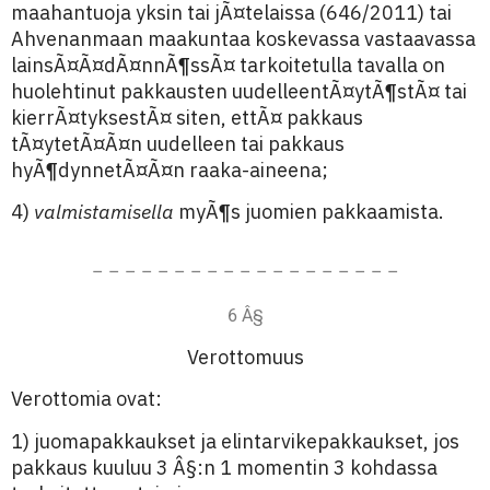
maahantuoja yksin tai jÃ¤telaissa (646/2011) tai
Ahvenanmaan maakuntaa koskevassa vastaavassa
lainsÃ¤Ã¤dÃ¤nnÃ¶ssÃ¤ tarkoitetulla tavalla on
huolehtinut pakkausten uudelleentÃ¤ytÃ¶stÃ¤ tai
kierrÃ¤tyksestÃ¤ siten, ettÃ¤ pakkaus
tÃ¤ytetÃ¤Ã¤n uudelleen tai pakkaus
hyÃ¶dynnetÃ¤Ã¤n raaka-aineena;
4)
valmistamisella
myÃ¶s juomien pakkaamista.
– – – – – – – – – – – – – – – – – – –
6 Â§
Verottomuus
Verottomia ovat:
1) juomapakkaukset ja elintarvikepakkaukset, jos
pakkaus kuuluu 3 Â§:n 1 momentin 3 kohdassa