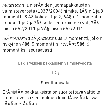
muutetaan
lain erÃ¤iden juomapakkausten
valmisteverosta (1037/2004) nimike, 1Â§:n 1 ja 3
momentti, 3 Â§ kohdat 1 ja 2, 6Â§:n 1 momentin
kohdat 1 ja 2 ja7Â§ sellaisena kuin ne ovat, 3Â§
laissa 652/2011 ja 7Â§ laissa 652/2011,
lisÃ¤tÃ¤Ã¤n
12Â§:Ã¤Ã¤n uusi 3 momentti, jolloin
nykyinen 4â€“5 momentti siirtyvÃ¤t 5â€“6
momentiksi, seuraavasti
Laki erÃ¤iden pakkausten valmisteverosta
1 Â§
Soveltamisala
ErÃ¤istÃ¤ pakkauksista on suoritettava valtiolle
valmisteveroa sen mukaan kuin tÃ¤ssÃ¤ laissa
sÃ¤Ã¤detÃ¤Ã¤n.