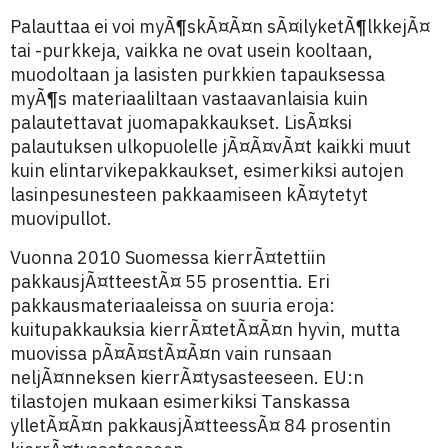
Palauttaa ei voi myÃ¶skÃ¤Ã¤n sÃ¤ilyketÃ¶lkkejÃ¤
tai -purkkeja, vaikka ne ovat usein kooltaan,
muodoltaan ja lasisten purkkien tapauksessa
myÃ¶s materiaaliltaan vastaavanlaisia kuin
palautettavat juomapakkaukset. LisÃ¤ksi
palautuksen ulkopuolelle jÃ¤Ã¤vÃ¤t kaikki muut
kuin elintarvikepakkaukset, esimerkiksi autojen
lasinpesunesteen pakkaamiseen kÃ¤ytetyt
muovipullot.
Vuonna 2010 Suomessa kierrÃ¤tettiin
pakkausjÃ¤tteestÃ¤ 55 prosenttia. Eri
pakkausmateriaaleissa on suuria eroja:
kuitupakkauksia kierrÃ¤tetÃ¤Ã¤n hyvin, mutta
muovissa pÃ¤Ã¤stÃ¤Ã¤n vain runsaan
neljÃ¤nneksen kierrÃ¤tysasteeseen. EU:n
tilastojen mukaan esimerkiksi Tanskassa
ylletÃ¤Ã¤n pakkausjÃ¤tteessÃ¤ 84 prosentin