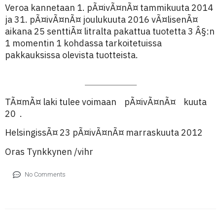
Veroa kannetaan 1. pÃ¤ivÃ¤nÃ¤ tammikuuta 2014
ja 31. pÃ¤ivÃ¤nÃ¤ joulukuuta 2016 vÃ¤lisenÃ¤
aikana 25 senttiÃ¤ litralta pakattua tuotetta 3 Â§:n
1 momentin 1 kohdassa tarkoitetuissa
pakkauksissa olevista tuotteista.
_______________
TÃ¤mÃ¤ laki tulee voimaan pÃ¤ivÃ¤nÃ¤ kuuta
20 .
HelsingissÃ¤ 23 pÃ¤ivÃ¤nÃ¤ marraskuuta 2012
Oras Tynkkynen /vihr
No Comments