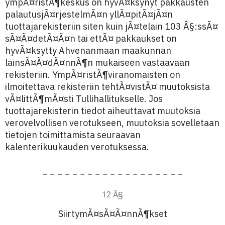
ympÃ¤ristÃ¶keskus on hyvÃ¤ksynyt pakkausten
palautusjÃ¤rjestelmÃ¤n yllÃ¤pitÃ¤jÃ¤n
tuottajarekisteriin siten kuin jÃ¤telain 103 Â§:ssÃ¤
sÃ¤Ã¤detÃ¤Ã¤n tai ettÃ¤ pakkaukset on
hyvÃ¤ksytty Ahvenanmaan maakunnan
lainsÃ¤Ã¤dÃ¤nnÃ¶n mukaiseen vastaavaan
rekisteriin. YmpÃ¤ristÃ¶viranomaisten on
ilmoitettava rekisteriin tehtÃ¤vistÃ¤ muutoksista
vÃ¤littÃ¶mÃ¤sti Tullihallitukselle. Jos
tuottajarekisterin tiedot aiheuttavat muutoksia
verovelvollisen verotukseen, muutoksia sovelletaan
tietojen toimittamista seuraavan
kalenterikuukauden verotuksessa.
– – – – – – – – – – – – – – – – – – –
12 Â§
SiirtymÃ¤sÃ¤Ã¤nnÃ¶kset