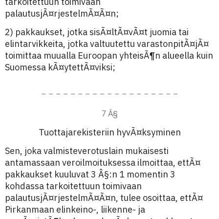
tarkoitettuun toimivaan
palautusjÃ¤rjestelmÃ¤Ã¤n;
2) pakkaukset, jotka sisÃ¤ltÃ¤vÃ¤t juomia tai
elintarvikkeita, jotka valtuutettu varastonpitÃ¤jÃ¤
toimittaa muualla Euroopan yhteisÃ¶n alueella kuin
Suomessa kÃ¤ytettÃ¤viksi;
– – – – – – – – – – – – – – – – – – –
7 Â§
Tuottajarekisteriin hyvÃ¤ksyminen
Sen, joka valmisteverotuslain mukaisesti
antamassaan veroilmoituksessa ilmoittaa, ettÃ¤
pakkaukset kuuluvat 3 Â§:n 1 momentin 3
kohdassa tarkoitettuun toimivaan
palautusjÃ¤rjestelmÃ¤Ã¤n, tulee osoittaa, ettÃ¤
Pirkanmaan elinkeino-, liikenne- ja