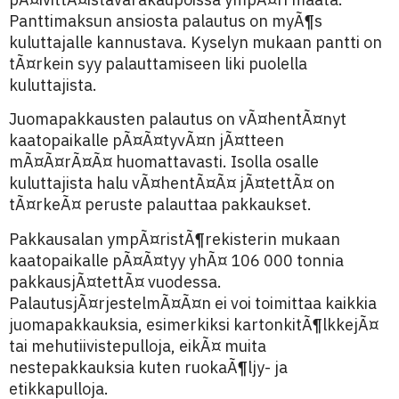
Panttimaksun ansiosta palautus on myÃ¶s
kuluttajalle kannustava. Kyselyn mukaan pantti on
tÃ¤rkein syy palauttamiseen liki puolella
kuluttajista.
Juomapakkausten palautus on vÃ¤hentÃ¤nyt
kaatopaikalle pÃ¤Ã¤tyvÃ¤n jÃ¤tteen
mÃ¤Ã¤rÃ¤Ã¤ huomattavasti. Isolla osalle
kuluttajista halu vÃ¤hentÃ¤Ã¤ jÃ¤tettÃ¤ on
tÃ¤rkeÃ¤ peruste palauttaa pakkaukset.
Pakkausalan ympÃ¤ristÃ¶rekisterin mukaan
kaatopaikalle pÃ¤Ã¤tyy yhÃ¤ 106 000 tonnia
pakkausjÃ¤tettÃ¤ vuodessa.
PalautusjÃ¤rjestelmÃ¤Ã¤n ei voi toimittaa kaikkia
juomapakkauksia, esimerkiksi kartonkitÃ¶lkkejÃ¤
tai mehutiivistepulloja, eikÃ¤ muita
nestepakkauksia kuten ruokaÃ¶ljy- ja
etikkapulloja.