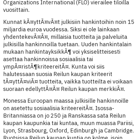
Organizations International (FLO) vierailee tiloilla
vuosittain.
Kunnat kÃ¤yttÃ¤vÃ¤t julkisiin hankintoihin noin 15
miljardia euroa vuodessa. Siksi ei ole lainkaan
yhdentekevÃ¤Ã¤, millaisia tuotteita ja palveluita
julkisilla hankinnoilla tuetaan. Uuden hankintalain
mukaan hankintayksikkÃ¶ voi yksiselitteisesti
asettaa hankinnoissa sosiaalisia tai
ympÃ¤ristÃ¶kriteereitÃ¤. Kunta voi siis
halutessaan suosia Reilun kaupan kriteerit
tÃ¤yttÃ¤viÃ¤ tuotteita, vaikka tuotteilta ei voikaan
suoraan edellyttÃ¤Ã¤ Reilun kaupan merkkiÃ¤.
Monessa Euroopan maassa julkisille hankinnoille
on asetettu sosiaalisia kriteereitÃ¤. Isossa-
Britanniassa on jo 250 ja Ranskassa sata Reilun
kaupan kaupunkia tai kuntaa, muun muassa Pariisi,
Lyon, Strasbourg, Oxford, Edinburgh ja Cambridge.
Ruotsissa Reilun kaupan kuntia on kolme, isoin