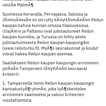
niistÃ¤ MalmÃ¶.
Suomessa Keravalla, Pernajassa, Salossa ja
JÃ¤msÃ¤ssÃ¤ on siirrytty kÃ¤yttÃ¤mÃ¤Ã¤n Reilun
kaupan kahvia kunnan omissa tilaisuuksissa.
UtajÃ¤rvi ja Paltamo ovat julistautuneet Reilun
kaupan kunniksi, ja Turussa on tehty aloite
julistautumisesta Reilun kaupan kaupungiksi
(www.reiluturku.fi). MyÃ¶s seurakunnat ja koulut
voivat hakea Reilun kaupan asemaa.
Saadakseen Reilun kaupan kaupungin arvonimen
pitÃ¤Ã¤ Tampereen tÃ¤yttÃ¤Ã¤ seuraavat
kriteerit:
1. Tampereella toimii Reilun kaupan kaupungin
kannatustyÃ¶ryhmÃ¤, joka tyÃ¶skentelee
arvonimen saamiseksi ja valvoo kriteerien
noudattamista.