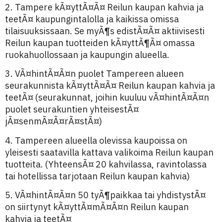
2. Tampere kÃ¤yttÃ¤Ã¤ Reilun kaupan kahvia ja
teetÃ¤ kaupungintalolla ja kaikissa omissa
tilaisuuksissaan. Se myÃ¶s edistÃ¤Ã¤ aktiivisesti
Reilun kaupan tuotteiden kÃ¤yttÃ¶Ã¤ omassa
ruokahuollossaan ja kaupungin alueella.
3. VÃ¤hintÃ¤Ã¤n puolet Tampereen alueen
seurakunnista kÃ¤yttÃ¤Ã¤ Reilun kaupan kahvia ja
teetÃ¤ (seurakunnat, joihin kuuluu vÃ¤hintÃ¤Ã¤n
puolet seurakuntien yhteisestÃ¤
jÃ¤senmÃ¤Ã¤rÃ¤stÃ¤)
4. Tampereen alueella olevissa kaupoissa on
yleisesti saatavilla kattava valikoima Reilun kaupan
tuotteita. (YhteensÃ¤ 20 kahvilassa, ravintolassa
tai hotellissa tarjotaan Reilun kaupan kahvia)
5. VÃ¤hintÃ¤Ã¤n 50 tyÃ¶paikkaa tai yhdistystÃ¤
on siirtynyt kÃ¤yttÃ¤mÃ¤Ã¤n Reilun kaupan
kahvia ja teetÃ¤