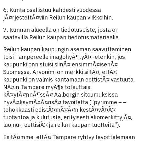
6. Kunta osallistuu kahdesti vuodessa
jÃ¤rjestettÃ¤viin Reilun kaupan viikkoihin.
7. Kunnan alueella on tiedotuspiste, josta on
saatavilla Reilun kaupan tiedotusmateriaalia
Reilun kaupan kaupungin aseman saavuttaminen
toisi Tampereelle imagohyÃ¶tyÃ¤ -etenkin, jos
kaupunki onnistuisi siinÃ¤ ensimmÃ¤isenÃ¤
Suomessa. Arvonimi on merkki siitÃ¤, ettÃ¤
kaupunki on valmis kantamaan eettistÃ¤ vastuuta.
NÃ¤in Tampere myÃ¶s toteuttaisi
kÃ¤ytÃ¤nnÃ¶ssÃ¤ Aalborgin sitoumuksissa
hyvÃ¤ksymÃ¤Ã¤nsÃ¤ tavoitetta (“pyrimme – –
tehokkaasti edistÃ¤mÃ¤Ã¤n kestÃ¤vÃ¤Ã¤
tuotantoa ja kulutusta, erityisesti ekomerkittyjÃ¤,
luomu-, eettisiÃ¤ ja reilun kaupan tuotteita”).
EsitÃ¤mme, ettÃ¤ Tampere ryhtyy tavoittelemaan