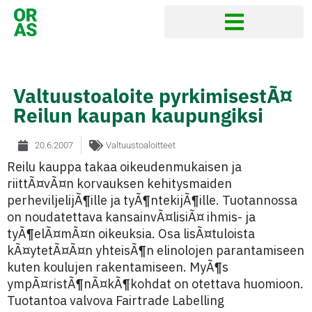
Valtuustoaloite pyrkimisestÃ¤
Reilun kaupan kaupungiksi
20.6.2007
Valtuustoaloitteet
Reilu kauppa takaa oikeudenmukaisen ja
riittÃ¤vÃ¤n korvauksen kehitysmaiden
perheviljelijÃ¶ille ja tyÃ¶ntekijÃ¶ille. Tuotannossa
on noudatettava kansainvÃ¤lisiÃ¤ ihmis- ja
tyÃ¶elÃ¤mÃ¤n oikeuksia. Osa lisÃ¤tuloista
kÃ¤ytetÃ¤Ã¤n yhteisÃ¶n elinolojen parantamiseen
kuten koulujen rakentamiseen. MyÃ¶s
ympÃ¤ristÃ¶nÃ¤kÃ¶kohdat on otettava huomioon.
Tuotantoa valvova Fairtrade Labelling