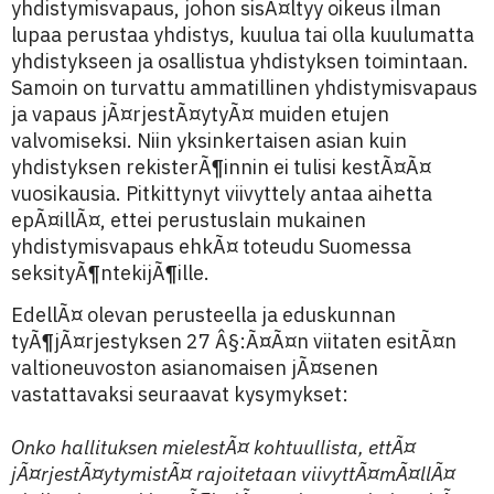
yhdistymisvapaus, johon sisÃ¤ltyy oikeus ilman
lupaa perustaa yhdistys, kuulua tai olla kuulumatta
yhdistykseen ja osallistua yhdistyksen toimintaan.
Samoin on turvattu ammatillinen yhdistymisvapaus
ja vapaus jÃ¤rjestÃ¤ytyÃ¤ muiden etujen
valvomiseksi. Niin yksinkertaisen asian kuin
yhdistyksen rekisterÃ¶innin ei tulisi kestÃ¤Ã¤
vuosikausia. Pitkittynyt viivyttely antaa aihetta
epÃ¤illÃ¤, ettei perustuslain mukainen
yhdistymisvapaus ehkÃ¤ toteudu Suomessa
seksityÃ¶ntekijÃ¶ille.
EdellÃ¤ olevan perusteella ja eduskunnan
tyÃ¶jÃ¤rjestyksen 27 Â§:Ã¤Ã¤n viitaten esitÃ¤n
valtioneuvoston asianomaisen jÃ¤senen
vastattavaksi seuraavat kysymykset:
Onko hallituksen mielestÃ¤ kohtuullista, ettÃ¤
jÃ¤rjestÃ¤ytymistÃ¤ rajoitetaan viivyttÃ¤mÃ¤llÃ¤