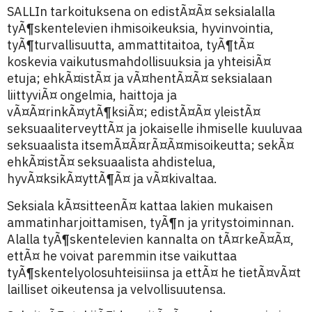
SALLIn tarkoituksena on edistÃ¤Ã¤ seksialalla
tyÃ¶skentelevien ihmisoikeuksia, hyvinvointia,
tyÃ¶turvallisuutta, ammattitaitoa, tyÃ¶tÃ¤
koskevia vaikutusmahdollisuuksia ja yhteisiÃ¤
etuja; ehkÃ¤istÃ¤ ja vÃ¤hentÃ¤Ã¤ seksialaan
liittyviÃ¤ ongelmia, haittoja ja
vÃ¤Ã¤rinkÃ¤ytÃ¶ksiÃ¤; edistÃ¤Ã¤ yleistÃ¤
seksuaaliterveyttÃ¤ ja jokaiselle ihmiselle kuuluvaa
seksuaalista itsemÃ¤Ã¤rÃ¤Ã¤misoikeutta; sekÃ¤
ehkÃ¤istÃ¤ seksuaalista ahdistelua,
hyvÃ¤ksikÃ¤yttÃ¶Ã¤ ja vÃ¤kivaltaa.
Seksiala kÃ¤sitteenÃ¤ kattaa lakien mukaisen
ammatinharjoittamisen, tyÃ¶n ja yritystoiminnan.
Alalla tyÃ¶skentelevien kannalta on tÃ¤rkeÃ¤Ã¤,
ettÃ¤ he voivat paremmin itse vaikuttaa
tyÃ¶skentelyolosuhteisiinsa ja ettÃ¤ he tietÃ¤vÃ¤t
lailliset oikeutensa ja velvollisuutensa.