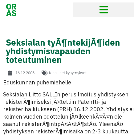
Seksialan tyÃ¶ntekijÃ¶iden
yhdistymisvapauden
toteutuminen
16.12.2006
Kirjalliset kysymykset
Eduskunnan puhemiehelle
Seksialan Liitto SALLIn perusilmoitus yhdistyksen
rekisterÃ¶imiseksi jÃ¤tettiin Patentti- ja
rekisterihallitukseen (PRH) 16.12.2002. Yhdistys ei
kolmen vuoden odottelun jÃ¤lkeenkÃ¤Ã¤n ole
saanut rekisterÃ¶intipÃ¤Ã¤tÃ¶stÃ¤. YleensÃ¤
yhdistyksen rekisterÃ¶imisaika on 2-3 kuukautta.