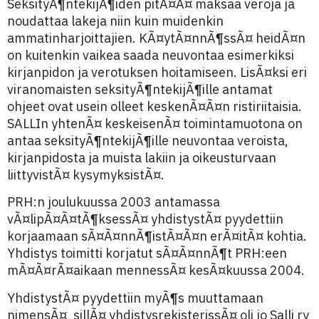
SeksityÃ¶ntekijÃ¶iden pitÃ¤Ã¤ maksaa veroja ja
noudattaa lakeja niin kuin muidenkin
ammatinharjoittajien. KÃ¤ytÃ¤nnÃ¶ssÃ¤ heidÃ¤n
on kuitenkin vaikea saada neuvontaa esimerkiksi
kirjanpidon ja verotuksen hoitamiseen. LisÃ¤ksi eri
viranomaisten seksityÃ¶ntekijÃ¶ille antamat
ohjeet ovat usein olleet keskenÃ¤Ã¤n ristiriitaisia.
SALLIn yhtenÃ¤ keskeisenÃ¤ toimintamuotona on
antaa seksityÃ¶ntekijÃ¶ille neuvontaa veroista,
kirjanpidosta ja muista lakiin ja oikeusturvaan
liittyvistÃ¤ kysymyksistÃ¤.
PRH:n joulukuussa 2003 antamassa
vÃ¤lipÃ¤Ã¤tÃ¶ksessÃ¤ yhdistystÃ¤ pyydettiin
korjaamaan sÃ¤Ã¤nnÃ¶istÃ¤Ã¤n erÃ¤itÃ¤ kohtia.
Yhdistys toimitti korjatut sÃ¤Ã¤nnÃ¶t PRH:een
mÃ¤Ã¤rÃ¤aikaan mennessÃ¤ kesÃ¤kuussa 2004.
YhdistystÃ¤ pyydettiin myÃ¶s muuttamaan
nimensÃ¤, sillÃ¤ yhdistysrekisterissÃ¤ oli jo Salli ry