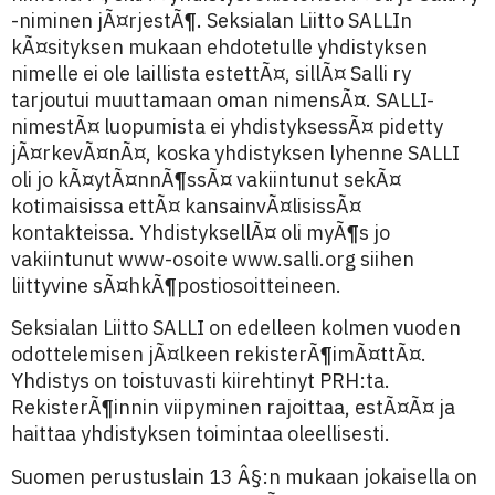
-niminen jÃ¤rjestÃ¶. Seksialan Liitto SALLIn
kÃ¤sityksen mukaan ehdotetulle yhdistyksen
nimelle ei ole laillista estettÃ¤, sillÃ¤ Salli ry
tarjoutui muuttamaan oman nimensÃ¤. SALLI-
nimestÃ¤ luopumista ei yhdistyksessÃ¤ pidetty
jÃ¤rkevÃ¤nÃ¤, koska yhdistyksen lyhenne SALLI
oli jo kÃ¤ytÃ¤nnÃ¶ssÃ¤ vakiintunut sekÃ¤
kotimaisissa ettÃ¤ kansainvÃ¤lisissÃ¤
kontakteissa. YhdistyksellÃ¤ oli myÃ¶s jo
vakiintunut www-osoite www.salli.org siihen
liittyvine sÃ¤hkÃ¶postiosoitteineen.
Seksialan Liitto SALLI on edelleen kolmen vuoden
odottelemisen jÃ¤lkeen rekisterÃ¶imÃ¤ttÃ¤.
Yhdistys on toistuvasti kiirehtinyt PRH:ta.
RekisterÃ¶innin viipyminen rajoittaa, estÃ¤Ã¤ ja
haittaa yhdistyksen toimintaa oleellisesti.
Suomen perustuslain 13 Â§:n mukaan jokaisella on