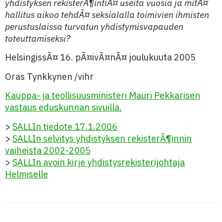
yhdistyksen rekisterÃ¶intiÃ¤ useita vuosia ja mitÃ¤
hallitus aikoo tehdÃ¤ seksialalla toimivien ihmisten
perustuslaissa turvatun yhdistymisvapauden
toteuttamiseksi?
HelsingissÃ¤ 16. pÃ¤ivÃ¤nÃ¤ joulukuuta 2005
Oras Tynkkynen /vihr
Kauppa- ja teollisuusministeri Mauri Pekkarisen
vastaus eduskunnan sivuilla.
>
SALLIn tiedote 17.1.2006
>
SALLIn selvitys yhdistyksen rekisterÃ¶innin
vaiheista 2002-2005
>
SALLIn avoin kirje yhdistysrekisterijohtaja
Helmiselle