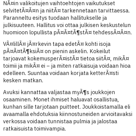
NÃ¤in valikoitujen vaihtoehtojen vaikutukset
selvitetÃ¤Ã¤n ja niitÃ¤ tarkennetaan tarvittaessa.
Paranneltu esitys tuodaan hallitukselle ja
julkisuuteen. Hallitus voi ottaa julkisen keskustelun
huomioon lopullista pÃ¤Ã¤tÃ¶stÃ¤ tehdessÃ¤Ã¤n.
VÃ¤lillÃ¤ jÃ¤rkevin tapa edetÃ¤ kohti isoja
pÃ¤Ã¤tÃ¶ksiÃ¤ on pienin askelin. Kokeilut
tarjoavat kokemusperÃ¤istÃ¤ tietoa siitÃ¤, mikÃ¤
toimii ja mikÃ¤ ei – ja miten ratkaisuja voidaan hioa
edelleen. Suuntaa voidaan korjata ketterÃ¤sti
kesken matkan.
Avuksi kannattaa valjastaa myÃ¶s joukkojen
osaaminen. Monet ihmiset haluavat osallistua,
kunhan sille tarjotaan puitteet. Joukkoistamalla eli
avaamalla ehdotuksia kiinnostuneiden arvioitavaksi
verkossa voidaan tunnistaa pulmia ja jalostaa
ratkaisuista toimivampia.