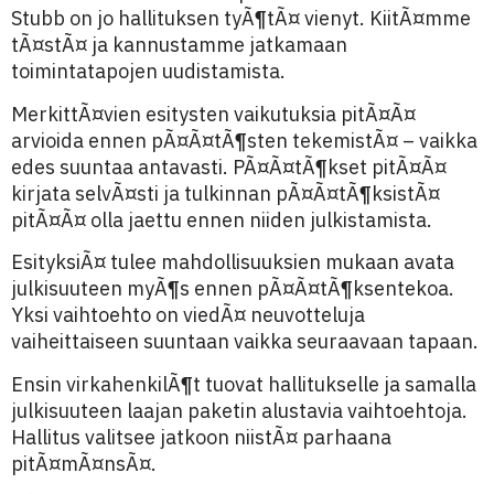
Stubb on jo hallituksen tyÃ¶tÃ¤ vienyt. KiitÃ¤mme
tÃ¤stÃ¤ ja kannustamme jatkamaan
toimintatapojen uudistamista.
MerkittÃ¤vien esitysten vaikutuksia pitÃ¤Ã¤
arvioida ennen pÃ¤Ã¤tÃ¶sten tekemistÃ¤ – vaikka
edes suuntaa antavasti. PÃ¤Ã¤tÃ¶kset pitÃ¤Ã¤
kirjata selvÃ¤sti ja tulkinnan pÃ¤Ã¤tÃ¶ksistÃ¤
pitÃ¤Ã¤ olla jaettu ennen niiden julkistamista.
EsityksiÃ¤ tulee mahdollisuuksien mukaan avata
julkisuuteen myÃ¶s ennen pÃ¤Ã¤tÃ¶ksentekoa.
Yksi vaihtoehto on viedÃ¤ neuvotteluja
vaiheittaiseen suuntaan vaikka seuraavaan tapaan.
Ensin virkahenkilÃ¶t tuovat hallitukselle ja samalla
julkisuuteen laajan paketin alustavia vaihtoehtoja.
Hallitus valitsee jatkoon niistÃ¤ parhaana
pitÃ¤mÃ¤nsÃ¤.