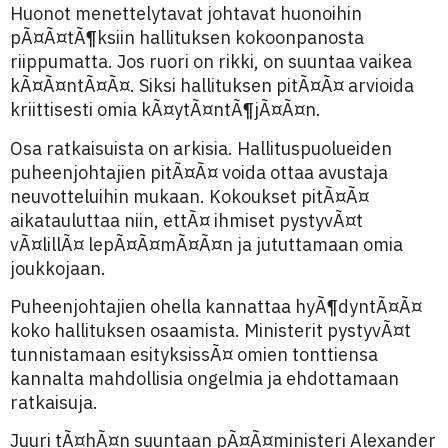
Huonot menettelytavat johtavat huonoihin
pÃ¤Ã¤tÃ¶ksiin hallituksen kokoonpanosta
riippumatta. Jos ruori on rikki, on suuntaa vaikea
kÃ¤Ã¤ntÃ¤Ã¤. Siksi hallituksen pitÃ¤Ã¤ arvioida
kriittisesti omia kÃ¤ytÃ¤ntÃ¶jÃ¤Ã¤n.
Osa ratkaisuista on arkisia. Hallituspuolueiden
puheenjohtajien pitÃ¤Ã¤ voida ottaa avustaja
neuvotteluihin mukaan. Kokoukset pitÃ¤Ã¤
aikatauluttaa niin, ettÃ¤ ihmiset pystyvÃ¤t
vÃ¤lillÃ¤ lepÃ¤Ã¤mÃ¤Ã¤n ja jututtamaan omia
joukkojaan.
Puheenjohtajien ohella kannattaa hyÃ¶dyntÃ¤Ã¤
koko hallituksen osaamista. Ministerit pystyvÃ¤t
tunnistamaan esityksissÃ¤ omien tonttiensa
kannalta mahdollisia ongelmia ja ehdottamaan
ratkaisuja.
Juuri tÃ¤hÃ¤n suuntaan pÃ¤Ã¤ministeri Alexander