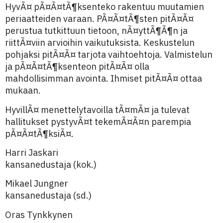
HyvÃ¤ pÃ¤Ã¤tÃ¶ksenteko rakentuu muutamien
periaatteiden varaan. PÃ¤Ã¤tÃ¶sten pitÃ¤Ã¤
perustua tutkittuun tietoon, nÃ¤yttÃ¶Ã¶n ja
riittÃ¤viin arvioihin vaikutuksista. Keskustelun
pohjaksi pitÃ¤Ã¤ tarjota vaihtoehtoja. Valmistelun
ja pÃ¤Ã¤tÃ¶ksenteon pitÃ¤Ã¤ olla
mahdollisimman avointa. Ihmiset pitÃ¤Ã¤ ottaa
mukaan.
HyvillÃ¤ menettelytavoilla tÃ¤mÃ¤ ja tulevat
hallitukset pystyvÃ¤t tekemÃ¤Ã¤n parempia
pÃ¤Ã¤tÃ¶ksiÃ¤.
Harri Jaskari
kansanedustaja (kok.)
Mikael Jungner
kansanedustaja (sd.)
Oras Tynkkynen