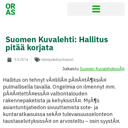
Suomen Kuvalehti: Hallitus
pitää korjata
5.9.2014
Mielipidekirjoitukset
Julkaistu
Suomen KuvalehdessÃ¤
.
Hallitus on tehnyt vÃ¤lillÃ¤ pÃ¤Ã¤tÃ¶ksiÃ¤
pulmallisella tavalla. Ongelmia on ilmennyt mm.
pÃ¤Ã¤tettÃ¤essÃ¤ valtiontalouden
rakennepaketista ja kehyksistÃ¤. MyÃ¶s
asiantuntijatiedon sivuuttamista sote- ja
kuntaratkaisuissa sekÃ¤ tulevaisuusselonteon
taustaselvityksissÃ¤ on arvosteltu – osin syystÃ¤.