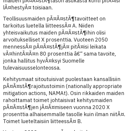
maiden pÃ¤Ã¤stÃ¶tason asukasta kohti pitÃ¤isi
lÃ¤hestyÃ¤ toisiaan.
Teollisuusmaiden pÃ¤Ã¤stÃ¶tavoitteet on
tarkoitus luetella liitteessÃ¤ A. Niiden
yhteisvaikutus maiden pÃ¤Ã¤stÃ¶ihin olisi
arvoitukselliset X prosenttia. Vuoteen 2050
mennessÃ¤ pÃ¤Ã¤stÃ¶jÃ¤ pitÃ¤isi leikata
vÃ¤hintÃ¤Ã¤n 80 prosenttia â€“ sama tavoite,
jonka hallitus hyvÃ¤ksyi Suomelle
tulevaisuusselonteossa.
Kehitysmaat sitoutuisivat puolestaan kansallisiin
pÃ¤Ã¤stÃ¶rajoitustoimin (nationally appropriate
mitigation actions, NAMAt). Osin rikkaiden maiden
rahoittamat toimet johtaisivat kehitysmaiden
pÃ¤Ã¤stÃ¶jen jÃ¤Ã¤miseen vuonna 2020 X
prosenttia alhaisemmalle tasolle kuin ilman niitÃ¤.
Toimet lueteltaisiin liitteessÃ¤ B.