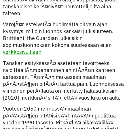
tanskalaiset kerÃ¤sivÃ¤t neuvottelijoilta aina
talteen.
VarojÃ¤rjestelystÃ¤ huolimatta oli vain ajan
kysymys, milloin luonnos karkaisi julkisuuteen.
Brittilehti the Guardian julkaisikin
sopimusluonnoksen kokonaisuudessaan eilen
verkkosivuillaan
.
Tanskan esityksessÃ¤ asetetaan tavoitteeksi
rajoittaa lÃ¤mpeneminen enintÃ¤Ã¤n kahteen
asteeseen. TÃ¤mÃ¤n mukaisesti maailman
pÃ¤Ã¤stÃ¶jen pitÃ¤Ã¤ taittua pian. Luonnoksessa
viimeinen perÃ¤lauta on merkitty hakasulkeisiin
[2020] merkkinÃ¤ siitÃ¤, ettÃ¤ vuosiluku on auki.
Vuoteen 2050 mennessÃ¤ maailman
pÃ¤Ã¤stÃ¶jen pitÃ¤isi vÃ¤hintÃ¤Ã¤n puolittua
vuoden 1990 tasosta. PitkÃ¤llÃ¤ aikavÃ¤lillÃ¤