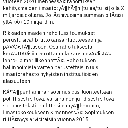
Vuoteen 2020 mennessÃ¤ rahoituksen
kehitysmaiden ilmastotyÃ¶hÃ¶n [tulee/tulisi] olla X
miljardia dollaria. Jo lÃ¤hivuosina summan pitÃ¤isi
yltÃ¤Ã¤ 10 miljardiin.
Rikkaiden maiden rahoitussitoumukset
perustuisivat bruttokansantuotteeseen ja
pÃ¤Ã¤stÃ¶tasoon. Osa rahoituksesta
kerÃ¤ttÃ¤isiin verottamalla kansainvÃ¤listÃ¤
lento- ja meriliikennettÃ¤. Rahoituksen
hallinnoimista varten perustettaisiin uusi
ilmastorahasto nykyisten instituutioiden
alaisuuteen.
KÃ¶Ã¶penhaminan sopimus olisi luonteeltaan
poliittisesti sitova. Varsinainen juridisesti sitova
sopimusteksti laadittaisiin myÃ¶hemmin,
ilmastokokoukseen X mennessÃ¤. Sopimuksen
riittÃ¤vyys arvioitaisiin vuonna 2015.