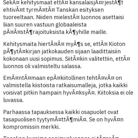
SekÃ¤ kehitysmaat ettÃ¤ kansalaisjÃ¤rjestÃ¶t
ehtivÃ¤t tyrmÃ¤tÃ¤ Tanskan esityksen
tuoreeltaan. Niiden mielestÃ¤ luonnos asettaisi
liian suuren vastuun globaaleista
pÃ¤Ã¤stÃ¶rajoituksista kÃ¶yhille maille.
Kehitysmaita hiertÃ¤Ã¤ myÃ¶s se, ettÃ¤ Kioton
pÃ¶ytÃ¤kirjan jatkokauden sijaan laadittaisiin
kokonaan uusi sopimus. SiitÃ¤kin valitettiin, ettÃ¤
luonnos oli valmisteltu salassa.
EmÃ¤ntÃ¤maan epÃ¤kiitollinen tehtÃ¤vÃ¤ on
valmistella kiistoista ratkaisumalleja, jotka kaikki
voisivat pitkin hampain hyvÃ¤ksyÃ¤. Kiitoksia ei ole
luvassa.
Parhaassa tapauksessa kaikki osapuolet ovat
tasapuolisen tyytymÃ¤ttÃ¶miÃ¤. Se on hyvÃ¤n
kompromissin merkki.