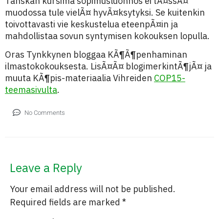
Tanskan kursima sopimusluonnos ei tÃ¤ssÃ¤
muodossa tule vielÃ¤ hyvÃ¤ksytyksi. Se kuitenkin
toivottavasti vie keskustelua eteenpÃ¤in ja
mahdollistaa sovun syntymisen kokouksen lopulla.
Oras Tynkkynen bloggaa KÃ¶Ã¶penhaminan
ilmastokokouksesta. LisÃ¤Ã¤ blogimerkintÃ¶jÃ¤ ja
muuta KÃ¶pis-materiaalia Vihreiden
COP15-
teemasivulta
.
No Comments
Leave a Reply
Your email address will not be published.
Required fields are marked
*