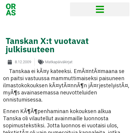
Tanskan X:t vuotavat
julkisuuteen
8.12.2009
Matkapäiväkirjat
Tanskaa ei kÃ¤y kateeksi. EmÃ¤ntÃ¤maana se
on paitsi vastuussa mammuttimaiseksi paisuneen
ilmastokokouksen kÃ¤ytÃ¤nnÃ¶n jÃ¤rjestelyistÃ¤,
myÃ¶s avainasemassa neuvotteluiden
onnistumisessa.
Ennen KÃ¶Ã¶penhaminan kokouksen alkua
Tanska oli vilautellut avainmaille luonnosta
sopimustekstiksi. Jotta luonnos ei vuotaisi ulos,
tekstistÃ¤ oli vain numeroituja kappaleita, jotka