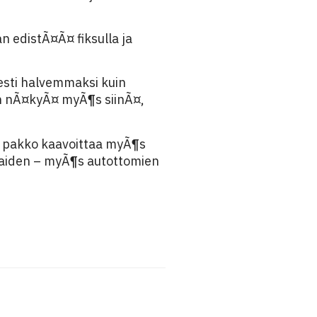
n edistÃ¤Ã¤ fiksulla ja
sti halvemmaksi kuin
¤n nÃ¤kyÃ¤ myÃ¶s siinÃ¤,
on pakko kaavoittaa myÃ¶s
kaiden – myÃ¶s autottomien