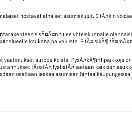
laiset nostavat alhaiset asumiskulut. SitÃ¤kin voidaa
arakenteen sisÃ¤Ã¤n tulee yhteiskunnalle olennaise
suinalueelle kaukana palveluista. PitÃ¤isikÃ¶ tÃ¤mÃ
tut vaatimukset autopaikoista. PysÃ¤kÃ¶intipaikkoja 
Kustannukset tÃ¤stÃ¤ lystistÃ¤ jaetaan kaikkien asuk
idaan osaltaan laskea asumisen hintaa kaupungeissa.