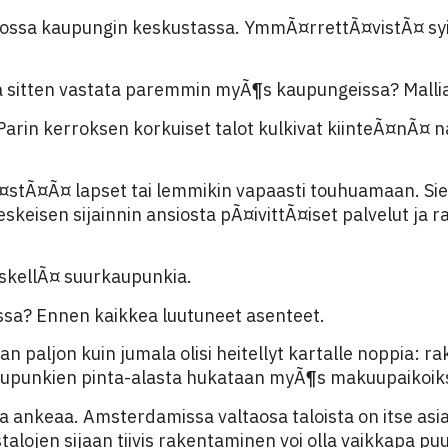
alossa kaupungin keskustassa. YmmÃ¤rrettÃ¤vistÃ¤ sy
a sitten vastata paremmin myÃ¶s kaupungeissa? Mallia 
rin kerroksen korkuiset talot kulkivat kiinteÃ¤nÃ¤ n
¤Ã¤stÃ¤Ã¤ lapset tai lemmikin vapaasti touhuamaan. Si
skeisen sijainnin ansiosta pÃ¤ivittÃ¤iset palvelut ja r
skellÃ¤ suurkaupunkia.
a? Ennen kaikkea luutuneet asenteet.
 paljon kuin jumala olisi heitellyt kartalle noppia: ra
aupunkien pinta-alasta hukataan myÃ¶s makuupaikoiksi
 ja ankeaa. Amsterdamissa valtaosa taloista on itse as
lojen sijaan tiivis rakentaminen voi olla vaikkapa pu