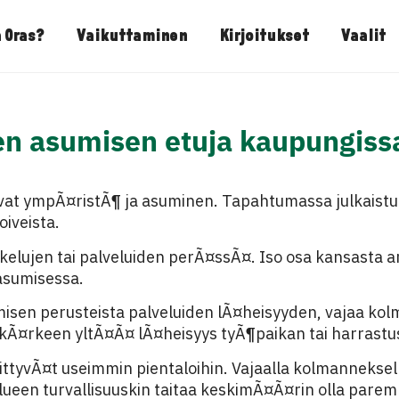
 Oras?
Vaikuttaminen
Kirjoitukset
Vaalit
en asumisen etuja kaupungiss
at ympÃ¤ristÃ¶ ja asuminen. Tapahtumassa julkaist
oiveista.
lujen tai palveluiden perÃ¤ssÃ¤. Iso osa kansasta ar
asumisessa.
isen perusteista palveluiden lÃ¤heisyyden, vajaa ko
kÃ¤rkeen yltÃ¤Ã¤ lÃ¤heisyys tyÃ¶paikan tai harrastu
liittyvÃ¤t useimmin pientaloihin. Vajaalla kolmannekse
alueen turvallisuuskin taitaa keskimÃ¤Ã¤rin olla pare