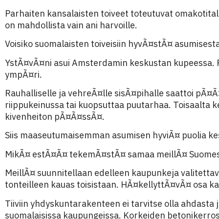
Parhaiten kansalaisten toiveet toteutuvat omakotit
on mahdollista vain ani harvoille.
Voisiko suomalaisten toiveisiin hyvÃ¤stÃ¤ asumisest
YstÃ¤vÃ¤ni asui Amsterdamin keskustan kupeessa. Pa
ympÃ¤ri.
Rauhalliselle ja vehreÃ¤lle sisÃ¤pihalle saattoi pÃ
riippukeinussa tai kuopsuttaa puutarhaa. Toisaalta ke
kivenheiton pÃ¤Ã¤ssÃ¤.
Siis maaseutumaisemman asumisen hyviÃ¤ puolia ke
MikÃ¤ estÃ¤Ã¤ tekemÃ¤stÃ¤ samaa meillÃ¤ Suomess
MeillÃ¤ suunnitellaan edelleen kaupunkeja valitettavan
tonteilleen kauas toisistaan. HÃ¤kellyttÃ¤vÃ¤ osa k
Tiiviin yhdyskuntarakenteen ei tarvitse olla ahdasta
suomalaisissa kaupungeissa. Korkeiden betonikerrosta