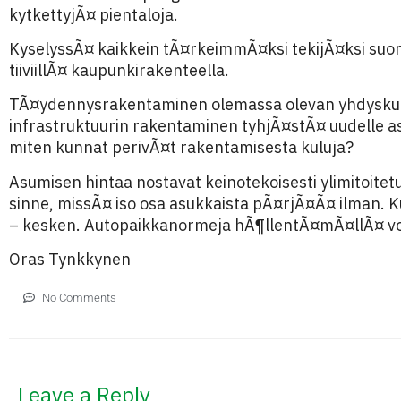
kytkettyjÃ¤ pientaloja.
KyselyssÃ¤ kaikkein tÃ¤rkeimmÃ¤ksi tekijÃ¤ksi suoma
tiiviillÃ¤ kaupunkirakenteella.
TÃ¤ydennysrakentaminen olemassa olevan yhdyskunt
infrastruktuurin rakentaminen tyhjÃ¤stÃ¤ uudelle a
miten kunnat perivÃ¤t rakentamisesta kuluja?
Asumisen hintaa nostavat keinotekoisesti ylimitoite
sinne, missÃ¤ iso osa asukkaista pÃ¤rjÃ¤Ã¤ ilman. 
– kesken. Autopaikkanormeja hÃ¶llentÃ¤mÃ¤llÃ¤ vo
Oras Tynkkynen
No Comments
Leave a Reply