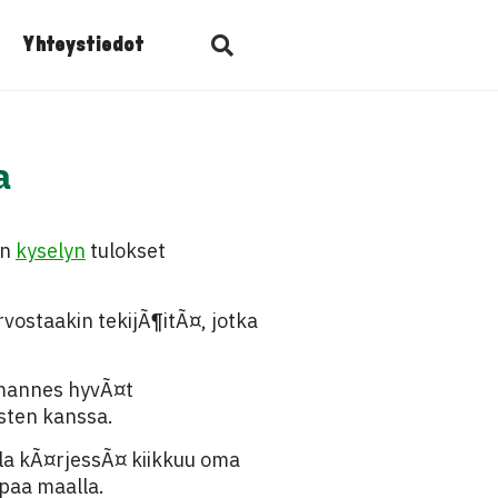
Yhteystiedot
a
un
kyselyn
tulokset
vostaakin tekijÃ¶itÃ¤, jotka
lmannes hyvÃ¤t
sten kanssa.
lla kÃ¤rjessÃ¤ kiikkuu oma
mpaa maalla.