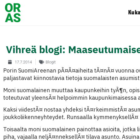
Kuka
Vihreä blogi: Maaseutumais
17.7.2014
Blogit
Porin SuomiAreenan pÃ¤Ã¤aiheita tÃ¤nÃ¤ vuonna ov
paljastavat kiinnostavia tietoja suomalaisten asumist
Moni suomalainen muuttaa kaupunkeihin tyÃ¶n, opiske
toteutuvat yleensÃ¤ helpoimmin kaupunkimaisessa 
Kaksi viidestÃ¤ nostaa yhdeksi tÃ¤rkeimmistÃ¤ asum
joukkoliikenneyhteydet. Runsaalla kymmenyksellÃ¤ 
Toisaalta moni suomalainen painottaa asioita, jotka 
piha, vajaalla neljÃ¤nneksellÃ¤ tilava asunto. Asuin